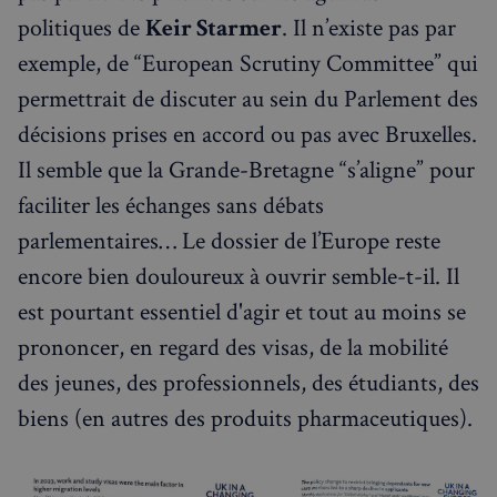
politiques de
Keir Starmer
. Il n’existe pas par
Fournisseur
/
Nom
Expiration
Domaine
exemple, de “European Scrutiny Committee” qui
_px3
5 minutes
Wix.com, Inc.
permettrait de discuter au sein du Parlement des
27
.stripecdn.com
secondes
décisions prises en accord ou pas avec Bruxelles.
Il semble que la Grande-Bretagne “s’aligne” pour
faciliter les échanges sans débats
parlementaires… Le dossier de l’Europe reste
encore bien douloureux à ouvrir semble-t-il. Il
est pourtant essentiel d'agir et tout au moins se
prononcer, en regard des visas, de la mobilité
des jeunes, des professionnels, des étudiants, des
Politique de confidentialité de
Google
biens (en autres des produits pharmaceutiques).
CookieScriptConsent
4
CookieScript
semaines
francaisalondres.com