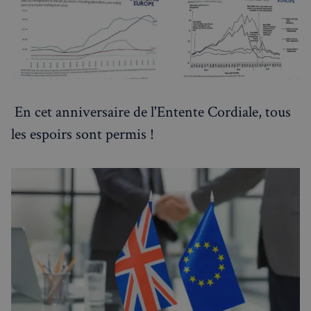
2 jours
En cet anniversaire de l'Entente Cordiale, tous
les espoirs sont permis !
sp_t
1 an
Spotify Inc.
.spotify.com
VISITOR_PRIVACY_METADATA
5 mois 4
YouTube
semaines
.youtube.com