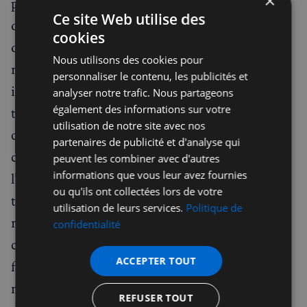
×
par une majorité de “pro-brexiters” (en faveur
Ce site Web utilise des
de quitter l’Europe). On peut légitimement se
cookies
demander si ces électeurs ont voté pour
Nous utilisons des cookies pour
répondre à la question précise de l’Europe ou si
personnaliser le contenu, les publicités et
ils se sont plutôt prononcés sur une politique
analyser notre trafic. Nous partageons
également des informations sur votre
travailliste contre les conservateurs. Un peu
utilisation de notre site avec nos
comme s’ils s’étaient concentrés sur la
partenaires de publicité et d'analyse qui
cérémonie de mariage plutôt que sur
peuvent les combiner avec d'autres
informations que vous leur avez fournies
l’engagement matrimonial lui même à long
ou qu'ils ont collectées lors de votre
terme ! Dans tous les référendums, c’est
utilisation de leurs services.
Politique de
rarement la question posée qui est mise en
confidentialité
cause. Ainsi, à l’époque de Maastricht, les
ACCEPTER TOUT
fermiers français organisaient de bruyantes
manifestations sans rapports réels avec les
REFUSER TOUT