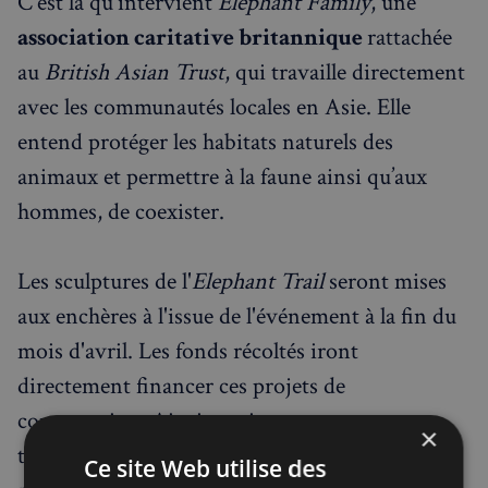
C'est là qu'intervient
Elephant Family
, une
association caritative britannique
rattachée
au
British Asian Trust
, qui travaille directement
avec les communautés locales en Asie. Elle
entend protéger les habitats naturels des
animaux et permettre à la faune ainsi qu’aux
hommes, de coexister.
Les sculptures de l'
Elephant Trail
seront mises
aux enchères à l'issue de l'événement à la fin du
mois d'avril. Les fonds récoltés iront
directement financer ces projets de
conservation. Ainsi, venir se promener se
×
transforme dans ce cadre, en geste écologique
Ce site Web utilise des