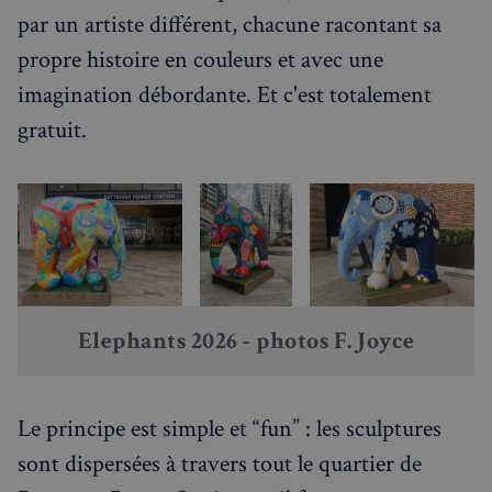
RECHERCHES POPULAIRES
par un artiste différent, chacune racontant sa
Annuaire des professionnels
propre histoire en couleurs et avec une
Visites guidées
imagination débordante. Et c'est totalement
gratuit.
Événements à venir
Elephants 2026 - photos F. Joyce
Le principe est simple et “fun” : les sculptures
sont dispersées à travers tout le quartier de