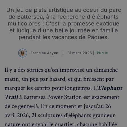
Un jeu de piste artistique au coeur du parc
de Battersea, à la recherche d'éléphants
multicolores ! C'est la promesse exotique
et ludique d'une belle journée en famille
pendant les vacances de Pâques.
Francine Joyce
31 mars 2026 |
Public
Il y a des sorties qu'on improvise un dimanche
matin, un peu par hasard, et qui finissent par
marquer les esprits pour longtemps. L'
Elephant
Trail
à Battersea Power Station est exactement
de ce genre-là. En ce moment et jusqu'au 26
Rechercher dans Français à Londres - Magazine
avril 2026, 21 sculptures d'éléphants grandeur
✨
Recherche
Chatbot IA
nature ont envahi le quartier, chacune habillée