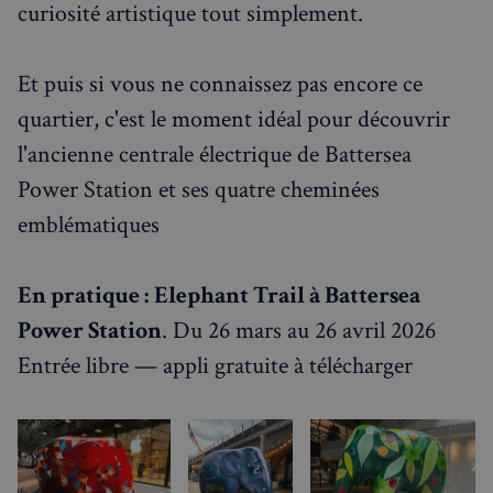
curiosité artistique tout simplement.
_px3
5 minutes
Wix.com, Inc.
27
.stripecdn.com
secondes
Et puis si vous ne connaissez pas encore ce
quartier, c'est le moment idéal pour découvrir
l'ancienne centrale électrique de Battersea
Power Station et ses quatre cheminées
emblématiques
En pratique :
Elephant Trail à Battersea
Power Station
. Du 26 mars au 26 avril 2026
Politique de confidentialité de
Google
Entrée libre — appli gratuite à télécharger
CookieScriptConsent
4
CookieScript
semaines
francaisalondres.com
2 jours