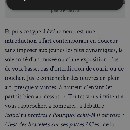
Strictement
Performance
Ciblage
photo F. Joyce
nécessaires
Et puis ce type d'événement, est une
Fonctionnalité
introduction à l’art contemporain en douceur
sans imposer aux jeunes les plus dynamiques, la
solennité d’un musée ou d’une exposition. Pas
de voix basse, pas d'interdiction de courir ou de
toucher. Juste contempler des œuvres en plein
Strictement nécessaires
Performance
air, presque vivantes, à hauteur d'enfant (et
Ciblage
Fonctionnalité
parfois bien au-dessus !). Toutes vous invitent à
Les cookies strictement nécessaires habilitent des
fonctionnalités de base du site Web telles que la
vous rapprocher, à comparer, à débattre —
connexion des utilisateurs et la gestion des comptes.
Le site Web ne peut pas être utilisé correctement
lequel tu préfères ? Pourquoi celui-là il est rose ?
sans les cookies strictement nécessaires.
C'est des bracelets sur ses pattes ?
C'est de la
Fournisseur
/
Nom
Expiration
Domaine