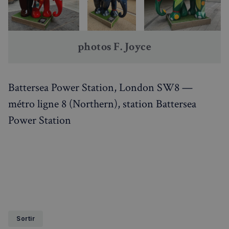
photos F. Joyce
Battersea Power Station, London SW8 —
sp_t
1 an
Spotify Inc.
.spotify.com
métro ligne 8 (Northern), station Battersea
Power Station
VISITOR_PRIVACY_METADATA
5 mois 4
YouTube
semaines
.youtube.com
Sortir