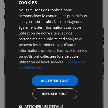
pour la planète. C'est une manière originale et
cookies
sympathique de sensibiliser les enfants à la
Nous utilisons des cookies pour
protection de la faune en Asie et ailleurs.
personnaliser le contenu, les publicités et
analyser notre trafic. Nous partageons
également des informations sur votre
utilisation de notre site avec nos
partenaires de publicité et d'analyse qui
peuvent les combiner avec d'autres
informations que vous leur avez fournies
ou qu'ils ont collectées lors de votre
utilisation de leurs services.
Politique de
confidentialité
ACCEPTER TOUT
REFUSER TOUT
AFFICHER LES DÉTAILS