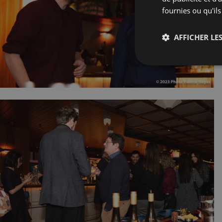
fournies ou qu'ils
AFFICHER LES
Strictemen
nécessaire
Les cookies stricteme
la gestion des compte
Nom
_px3