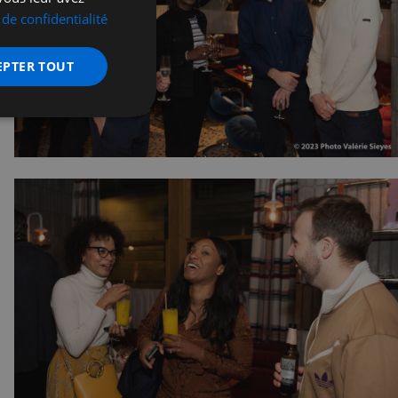
 de confidentialité
EPTER TOUT
nctionnalité
 des utilisateurs et
aires.
écurité, pour détecter
et minimiser le
 peut collecter des