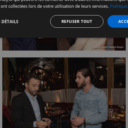
 ont collectées lors de votre utilisation de leurs services.
Politique
 DÉTAILS
REFUSER TOUT
ACC
t
Performance
Ciblage
Fo
s
Strictement nécessaires
Performance
Ciblage
Fonctionnalité
nt nécessaires habilitent des fonctionnalités de base du site Web telles que la connexion
s. Le site Web ne peut pas être utilisé correctement sans les cookies strictement nécess
Fournisseur
/
Expiration
Description
Domaine
5 minutes
Ce cookie est utilisé à des fins de s
Wix.com, Inc.
27
les visiteurs malveillants sur le site 
.stripecdn.com
secondes
blocage des utilisateurs légitimes. Il