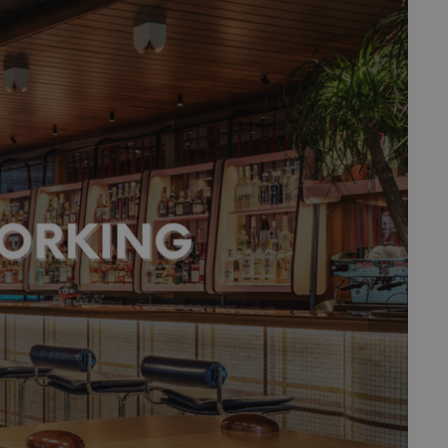
fermer
esc
es - Magazine