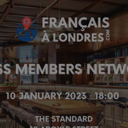
✨
erche
Chatbot IA
Rechercher dans Français à Londr
ES POPULAIRES
des professionnels
uidées
ts à venir