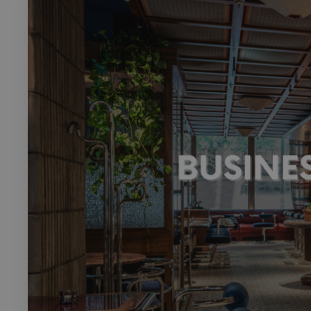
Rech
RECHERCH
Annuaire 
Visites g
Événemen