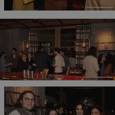
 l'ID du périphérique
erminer un
f.
Cookie-Script.com
 consentement des
st nécessaire que la
com fonctionne
té du plugin Spotify
ionnalité intersite.
le consentement de
tialité pour leur
e les données sur le
t diverses
ialité, en veillant à
orées lors des
té du plugin Spotify
ionnalité intersite.