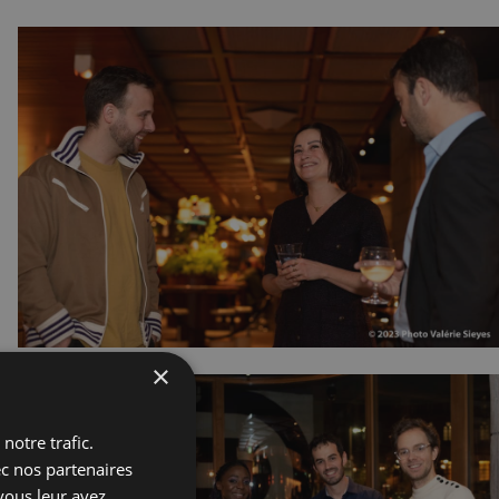
×
notre trafic.
ec nos partenaires
vous leur avez