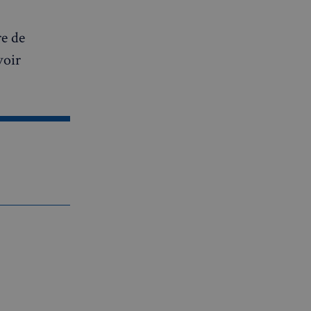
re de
voir