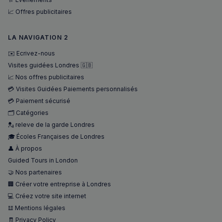
le sit
mise en 
et sur
du cont
📈 Offres publicitaires
public
sur le
que
navigate
l'utili
pour ren
final 
LA NAVIGATION 2
les pages
voir a
charger p
de vis
rapideme
✉️ Ecrivez-nous
ledit s
Web.
Visites guidées Londres 🇬🇧
_ga_94D1NH5B76
.francaisalondres.com
1 an 1
Ce cookie
mois
utilisé pa
📈 Nos offres publicitaires
__Secure-
.youtube.com
5 mois 4
Google
ROLLOUT_TOKEN
semaines
Analytics
💳 Visites Guidées Paiements personnalisés
conserve
💳 Paiement sécurisé
l'état de 
session.
🗂️ Catégories
_pxde
.stripecdn.com
5 minutes
Ce cookie
💂 releve de la garde Londres
27
utilisé p
🎓 Écoles Françaises de Londres
secondes
collecter
données
👤 À propos
toute séc
par un pi
Guided Tours in London
souvent u
pour un 
🤝 Nos partenaires
analytiq
🏢 Créer votre entreprise à Londres
anonyme
une
💻 Créez votre site internet
optimisa
des
𝌭 Mentions légales
performa
🧾 Privacy Policy