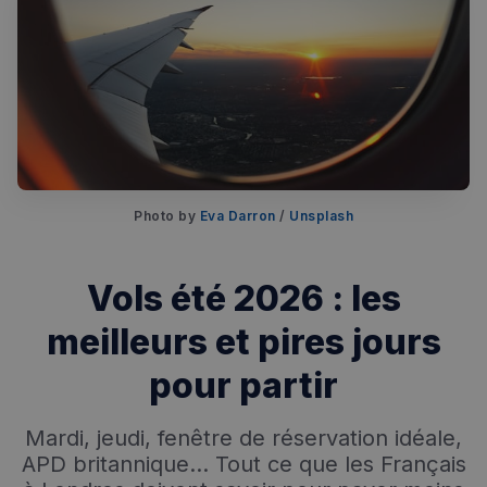
Photo by 
Eva Darron
 / 
Unsplash
Rechercher dans Français à Londres - Magazine
Vols été 2026 : les
✨
Recherche
Chatbot IA
meilleurs et pires jours
RECHERCHES POPULAIRES
pour partir
Annuaire des professionnels
Mardi, jeudi, fenêtre de réservation idéale,
Visites guidées
APD britannique... Tout ce que les Français
Événements à venir