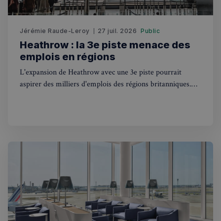
Jérémie Raude-Leroy
27 juil. 2026
Public
Heathrow : la 3e piste menace des
emplois en régions
Strictement nécessaires
Performance
L'expansion de Heathrow avec une 3e piste pourrait
Ciblage
Fonctionnalité
aspirer des milliers d'emplois des régions britanniques.
Ce que cela change pour les Français au UK.
Les cookies strictement nécessaires habilitent des
fonctionnalités de base du site Web telles que la
connexion des utilisateurs et la gestion des comptes.
Le site Web ne peut pas être utilisé correctement
sans les cookies strictement nécessaires.
Fournisseur
/
Nom
Expiration
Domaine
_px3
5 minutes
Wix.com, Inc.
27
.stripecdn.com
secondes