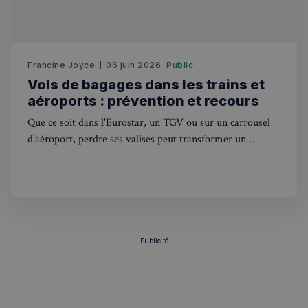
sp_t
1 an
Spotify Inc.
.spotify.com
Francine Joyce
06 juin 2026
Public
Vols de bagages dans les trains et
aéroports : prévention et recours
Que ce soit dans l'Eurostar, un TGV ou sur un carrousel
VISITOR_PRIVACY_METADATA
5 mois 4
YouTube
semaines
.youtube.com
d'aéroport, perdre ses valises peut transformer un
déplacement agréable en véritable calvaire. Quels moyens
pour se protéger ? Quels recours ? Comment se faire
rembourser ? Etat des lieux et guide de survie complet
Publicité