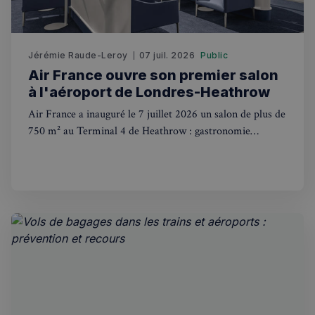
Jérémie Raude-Leroy
07 juil. 2026
Public
Air France ouvre son premier salon
à l'aéroport de Londres-Heathrow
Air France a inauguré le 7 juillet 2026 un salon de plus de
Politique de confidentialité de
750 m² au Terminal 4 de Heathrow : gastronomie
Google
française, bar à champagne, espace de soins Clarins et vue
sur les pistes. Voici ce qu'il faut savoir et qui peut y
CookieScriptConsent
4
CookieScript
accéder.
semaines
francaisalondres.com
2 jours