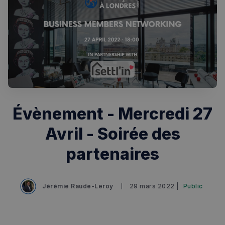
Évènement - Mercredi 27
Rechercher dans Français à Londres - Magazine
Avril - Soirée des
✨
Recherche
Chatbot IA
partenaires
RECHERCHES POPULAIRES
Annuaire des professionnels
Jérémie Raude-Leroy
29 mars 2022 |
Public
Visites guidées
Événements à venir