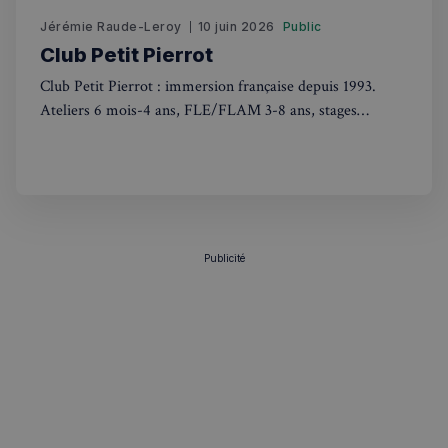
.spotify.com
Jérémie Raude-Leroy
10 juin 2026
Public
Club Petit Pierrot
Club Petit Pierrot : immersion française depuis 1993.
Ateliers 6 mois-4 ans, FLE/FLAM 3-8 ans, stages
vacances. Apprentissage ludique adapté à chaque âge
VISITOR_PRIVACY_METADATA
5 mois 4
YouTube
semaines
.youtube.com
Publicité