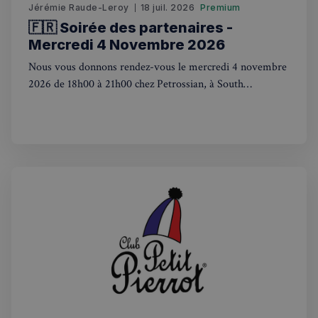
Jérémie Raude-Leroy
18 juil. 2026
Premium
🇫🇷 Soirée des partenaires -
Mercredi 4 Novembre 2026
Nous vous donnons rendez-vous le mercredi 4 novembre
2026 de 18h00 à 21h00 chez Petrossian, à South
Politique de confidentialité de
Kensington, pour une soirée networking placée sous le
Google
signe de l'art de vivre à la française.
CookieScriptConsent
4
CookieScript
semaines
francaisalondres.com
2 jours
sp_t
1 an
Spotify Inc.