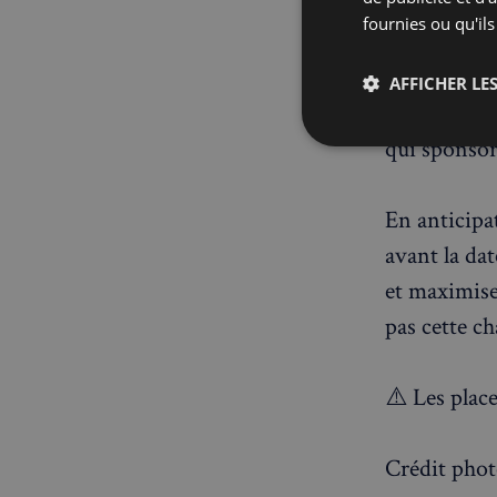
Idéal pour 
fournies ou qu'ils
garanti des
Google.
AFFICHER LES
Le saviez-vo
qui sponsor
Strictemen
nécessaire
En anticipa
avant la dat
et maximise
pas cette ch
Les cookies stricteme
la gestion des compte
⚠️ Les plac
Nom
Crédit pho
_px3