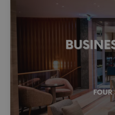
Rech
RECHERCH
Annuaire 
Visites g
Événemen