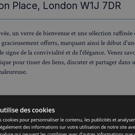
on Place, London W1J 7DR
ivée, un verre de bienvenue et une sélection raffinée
 gracieusement offerts, marquant ainsi le début d'un
le signe de la convivialité et de l'élégance. Venez sav
ue pour tisser des liens, discuter et partager dans 
aleureuse.
s honorés de présenter notre sponsor,
Abstract27
utilise des cookies
ée par Jérémie Raude-Leroy, cette agence web françai
 cookies pour personnaliser le contenu, les publicités et analyser 
opose
de créer votre site internet à partir de 17€
galement des informations sur votre utilisation de notre site av
'analyse qui peuvent les combiner avec d'autres informations que 