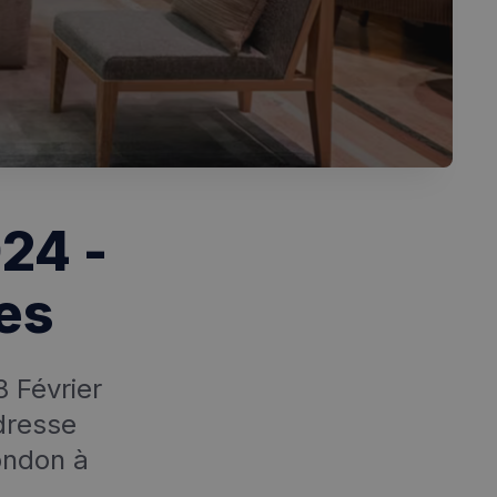
24 -
es
 Février
dresse
ondon à