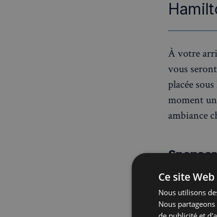
Hamilt
À votre arr
vous seront
placée sous 
moment uniq
ambiance ch
Sponsor
Nous somme
Ce site Web 
web
. Dirig
Nous utilisons des
Londres pr
Nous partageons é
de publicité et d