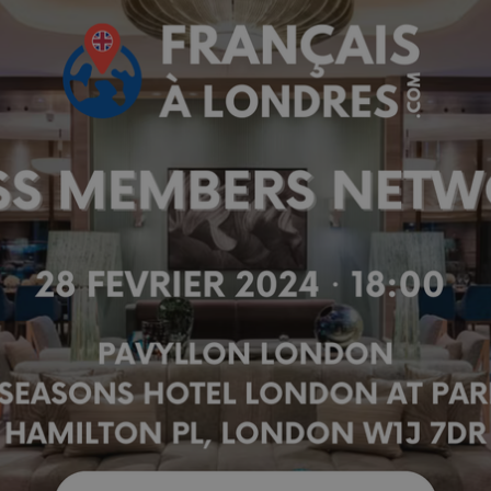
✨
erche
Chatbot IA
Rechercher dans Français à Londr
ES POPULAIRES
des professionnels
uidées
ts à venir