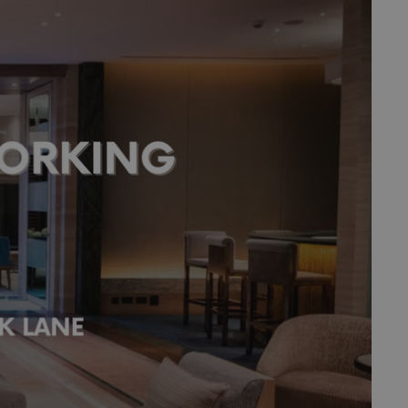
fermer
esc
es - Magazine