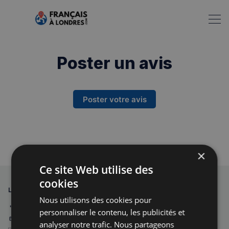
Poster un avis
Rechercher dans Français à Londres - Magazine
Poster votre avis
✨
Recherche
Chatbot IA
RECHERCHES POPULAIRES
Annuaire des professionnels
×
Visites guidées
Ce site Web utilise des
cookies
Événements à venir
LA NAVIGATION 1
Nous utilisons des cookies pour
🔈 Forum des petites annonces
personnaliser le contenu, les publicités et
📒 Annuaire Pro
analyser notre trafic. Nous partageons