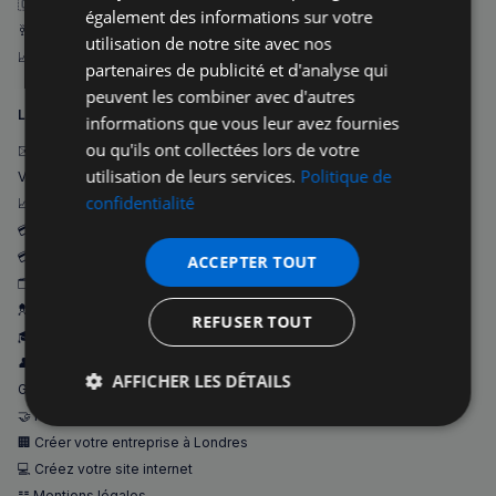
🇬🇧 Visites guidées
également des informations sur votre
🥂 Événements
utilisation de notre site avec nos
📈 Offres publicitaires
partenaires de publicité et d'analyse qui
peuvent les combiner avec d'autres
LA NAVIGATION 2
informations que vous leur avez fournies
ou qu'ils ont collectées lors de votre
✉️ Ecrivez-nous
utilisation de leurs services.
Politique de
Visites guidées Londres 🇬🇧
confidentialité
📈 Nos offres publicitaires
💳 Visites Guidées Paiements personnalisés
💳 Paiement sécurisé
ACCEPTER TOUT
🗂️ Catégories
💂 releve de la garde Londres
REFUSER TOUT
🎓 Écoles Françaises de Londres
👤 À propos
AFFICHER LES DÉTAILS
Guided Tours in London
🤝 Nos partenaires
Strictement
Performance
Ciblage
🏢 Créer votre entreprise à Londres
nécessaires
💻 Créez votre site internet
𝌭 Mentions légales