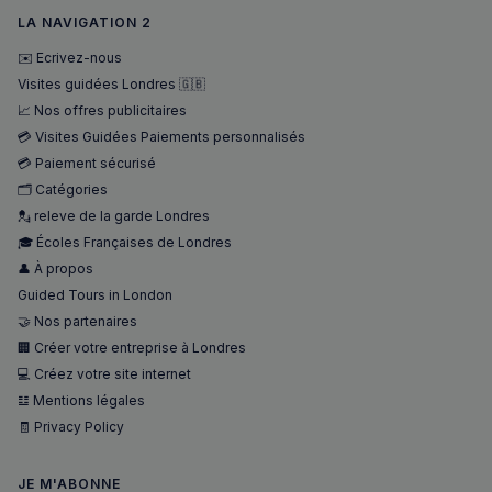
LA NAVIGATION 2
✉️ Ecrivez-nous
Visites guidées Londres 🇬🇧
📈 Nos offres publicitaires
💳 Visites Guidées Paiements personnalisés
Strictement nécessaires
Performance
💳 Paiement sécurisé
Ciblage
Fonctionnalité
🗂️ Catégories
💂 releve de la garde Londres
Les cookies strictement nécessaires habilitent des
fonctionnalités de base du site Web telles que la
🎓 Écoles Françaises de Londres
connexion des utilisateurs et la gestion des comptes.
👤 À propos
Le site Web ne peut pas être utilisé correctement
sans les cookies strictement nécessaires.
Guided Tours in London
Fournisseur
/
🤝 Nos partenaires
Nom
Expiration
Domaine
🏢 Créer votre entreprise à Londres
_px3
5 minutes
Wix.com, Inc.
💻 Créez votre site internet
27
.stripecdn.com
secondes
𝌭 Mentions légales
🧾 Privacy Policy
JE M'ABONNE