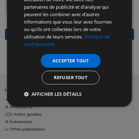
Uni (Associations, Entreprises, Institutions etc...) dans le but
partenaires de publicité et d'analyse qui
Français à Londres - Magazine
Jérémie Raude-Leroy
de développer votre portefeuille de contacts professionnels
peuvent les combiner avec d'autres
et de trouver de nouvelles opportunités d’affaires.
informations que vous leur avez fournies
ou qu'ils ont collectées lors de votre
Promouvoir mon entreprise sur
utilisation de leurs services.
Politique de
Francaisalondres.com
confidentialité
ACCEPTER TOUT
REFUSER TOUT
LA NAVIGATION 1
AFFICHER LES DÉTAILS
🔈 Forum des petites annonces
Strictement
Performance
Ciblage
📒 Annuaire Pro
nécessaires
🇬🇧 Visites guidées
🥂 Événements
📈 Offres publicitaires
Fonctionnalité