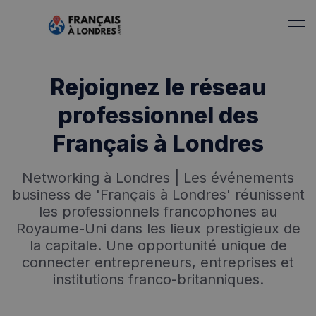
Rejoignez le réseau
professionnel des
Français à Londres
Networking à Londres | Les événements
Rechercher dans Français à Londres - Magazine
business de 'Français à Londres' réunissent
les professionnels francophones au
✨
Recherche
Chatbot IA
Royaume-Uni dans les lieux prestigieux de
la capitale. Une opportunité unique de
RECHERCHES POPULAIRES
connecter entrepreneurs, entreprises et
Annuaire des professionnels
institutions franco-britanniques.
Visites guidées