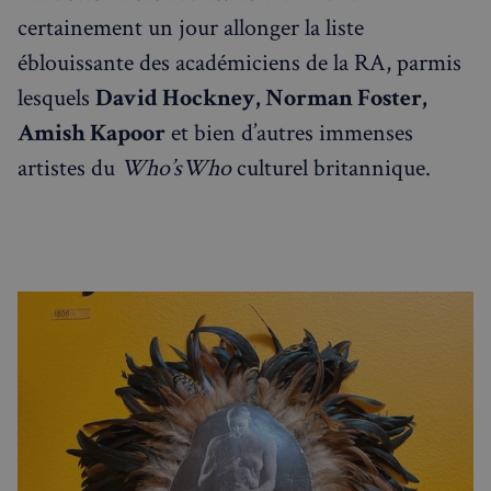
certainement un jour allonger la liste
éblouissante des académiciens de la RA, parmis
lesquels
David Hockney, Norman Foster,
Amish Kapoor
et bien d’autres immenses
artistes du
Who’sWho
culturel britannique.
sp_landing
1 jour
Spotify Inc.
.spotify.com
Nom
Fournisseur
/
Domaine
Expira
Fournisseur
/
Nom
Expiration
Descript
bokunSessionId_e31aadc8-
francaisalondres.com
19
Domaine
3401-4174-94a9-
minu
Fournisseur
/