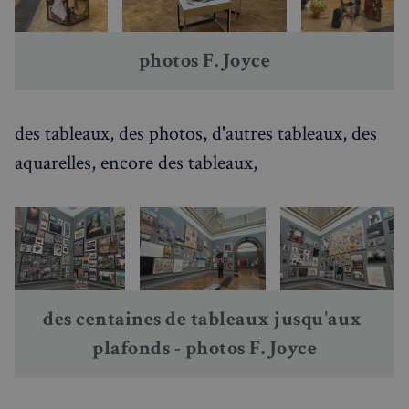
photos F. Joyce
Fonctionnalité
des tableaux, des photos, d'autres tableaux, des
aquarelles, encore des tableaux,
Strictement nécessaires
Performance
Ciblage
Fonctionnalité
Les cookies strictement nécessaires habilitent des
fonctionnalités de base du site Web telles que la
connexion des utilisateurs et la gestion des comptes.
Le site Web ne peut pas être utilisé correctement
sans les cookies strictement nécessaires.
des centaines de tableaux jusqu'aux 
Fournisseur
/
plafonds - photos F. Joyce
Nom
Expiration
Domaine
_px3
5 minutes
Wix.com, Inc.
27
.stripecdn.com
secondes