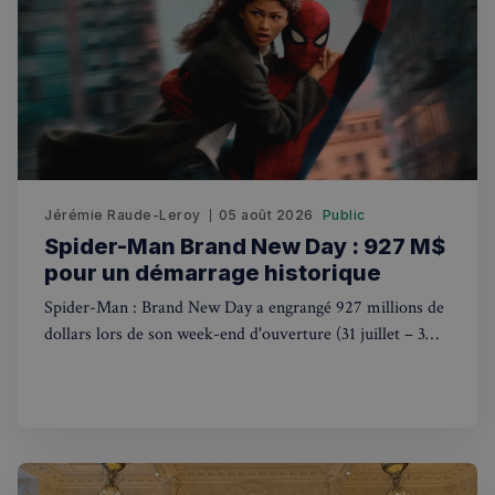
optimisa
des
performa
_pxvid
1 an
Ce cookie
Wix.com Inc.
utilisé p
.stripecdn.com
suivre le
comport
et les
interacti
des
utilisateu
pour amé
l'expérie
Jérémie Raude-Leroy
05 août 2026
Public
utilisateu
le site.
Spider-Man Brand New Day : 927 M$
pour un démarrage historique
Spider-Man : Brand New Day a engrangé 927 millions de
dollars lors de son week-end d'ouverture (31 juillet – 3
août 2026), signant le deuxième plus gros démarrage de
l'histoire du cinéma.