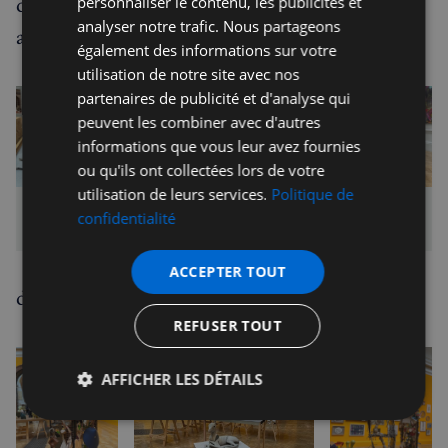
des tronçonneuses industrielles, des mains
personnaliser le contenu, les publicités et
analyser notre trafic. Nous partageons
agrippantes, des troncs d'arbre décorés,
également des informations sur votre
utilisation de notre site avec nos
partenaires de publicité et d'analyse qui
peuvent les combiner avec d'autres
informations que vous leur avez fournies
ou qu'ils ont collectées lors de votre
utilisation de leurs services.
Politique de
photos F. Joyce
confidentialité
ACCEPTER TOUT
des trucs étranges ou merveilleux...
REFUSER TOUT
AFFICHER LES DÉTAILS
Strictement
Performance
Ciblage
nécessaires