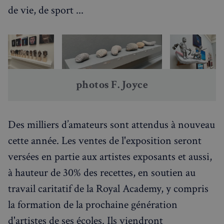
de vie, de sport ...
sp_t
1 an
Spotify Inc.
.spotify.com
photos F. Joyce
Des milliers d’amateurs sont attendus à nouveau
VISITOR_PRIVACY_METADATA
5 mois 4
YouTube
semaines
.youtube.com
cette année. Les ventes de l'exposition seront
versées en partie aux artistes exposants et aussi,
à hauteur de 30% des recettes, en soutien au
travail caritatif de la Royal Academy, y compris
la formation de la prochaine génération
d'artistes de ses écoles. Ils viendront