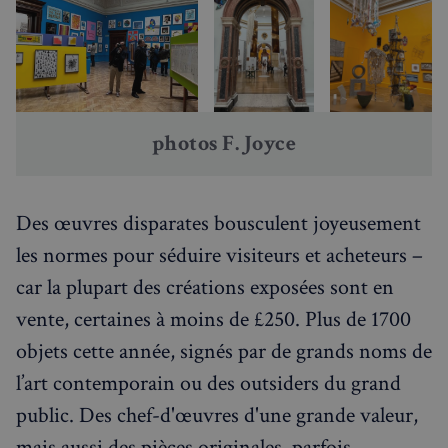
Rechercher dans Français à Londres - Magazine
photos F. Joyce
✨
Recherche
Chatbot IA
RECHERCHES POPULAIRES
Des œuvres disparates bousculent joyeusement
Annuaire des professionnels
les normes pour séduire visiteurs et acheteurs –
Visites guidées
car la plupart des créations exposées sont en
vente, certaines à moins de £250. Plus de 1700
Événements à venir
objets cette année, signés par de grands noms de
l’art contemporain ou des outsiders du grand
public. Des chef-d'œuvres d'une grande valeur,
mais aussi des pièces originales, parfois