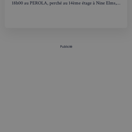
18h00 au PEROLA, perché au 14ème étage à Nine Elms,
pour une soirée networking d'exception face au panorama
de Londres.
Politique de confidentialité de
Google
CookieScriptConsent
4
CookieScript
Publicité
semaines
francaisalondres.com
2 jours
sp_t
1 an
Spotify Inc.
.spotify.com