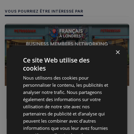
VOUS POURRIEZ ÊTRE INTÉRESSÉ PAR
×
Ce site Web utilise des
cookies
Nous utilisons des cookies pour
personnaliser le contenu, les publicités et
analyser notre trafic. Nous partageons
Jérémie Raude-Leroy
18 juil. 2026
Premium
également des informations sur votre
🇫🇷 Soirée des partenaires -
utilisation de notre site avec nos
Mercredi 4 Novembre 2026
partenaires de publicité et d'analyse qui
Nous vous donnons rendez-vous le mercredi 4 novembre
peuvent les combiner avec d'autres
2026 de 18h00 à 21h00 chez Petrossian, à South
informations que vous leur avez fournies