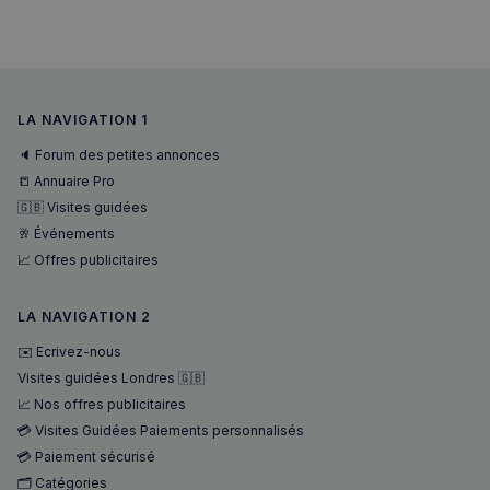
VISITOR_PRIVACY_METADATA
5 mois 4
YouTube
semaines
.youtube.com
LA NAVIGATION 1
🔈 Forum des petites annonces
📒 Annuaire Pro
🇬🇧 Visites guidées
🥂 Événements
📈 Offres publicitaires
LA NAVIGATION 2
✉️ Ecrivez-nous
Visites guidées Londres 🇬🇧
📈 Nos offres publicitaires
💳 Visites Guidées Paiements personnalisés
💳 Paiement sécurisé
🗂️ Catégories