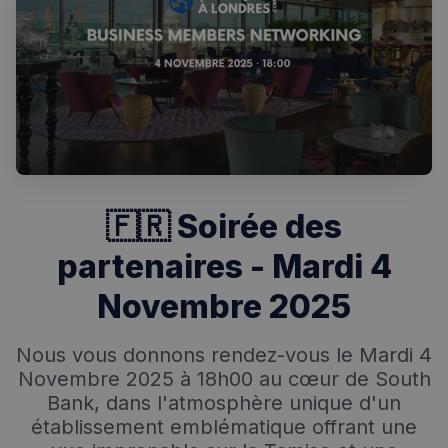
Rechercher dans Français à Londres - Magazine
✨
Recherche
Chatbot IA
RECHERCHES POPULAIRES
🇫🇷 Soirée des
Annuaire des professionnels
partenaires - Mardi 4
Visites guidées
Novembre 2025
Événements à venir
Nous vous donnons rendez-vous le Mardi 4
Novembre 2025 à 18h00 au cœur de South
Bank, dans l'atmosphère unique d'un
établissement emblématique offrant une