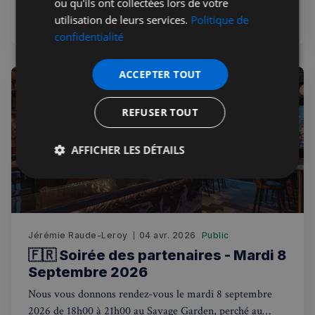
Kensington, pour une soirée networking placée sous le
ou qu'ils ont collectées lors de votre
signe de l'art de vivre à la française.
utilisation de leurs services.
Politique de
confidentialité
ACCEPTER TOUT
REFUSER TOUT
AFFICHER LES DÉTAILS
Strictement
Performance
Ciblage
nécessaires
Jérémie Raude-Leroy
04 avr. 2026
Public
Fonctionnalité
🇫🇷 Soirée des partenaires - Mardi 8
Septembre 2026
Nous vous donnons rendez-vous le mardi 8 septembre
2026 de 18h00 à 21h00 au Savage Garden, perché au