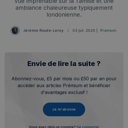
vue imprenable sur la Tamise et une
ambiance chaleureuse typiquement
londonienne.
Jérémie Raude-Leroy
02 juil. 2025 |
Premium
Envie de lire la suite ?
Abonnez-vous, £5 par mois ou £50 par an pour
accéder aux articles Prémium et bénéficier
d'avantages exclusif !
Je m'abonne
Vous avez déjà un compte?
Se connecter