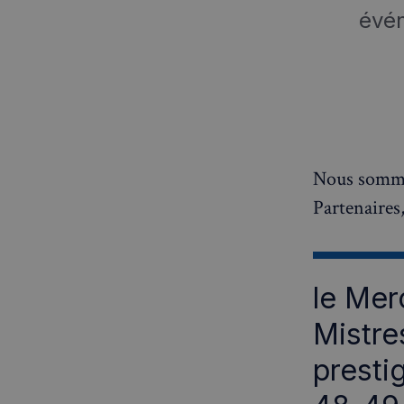
évé
Nous sommes
Partenaires,
le Mer
Mistre
presti