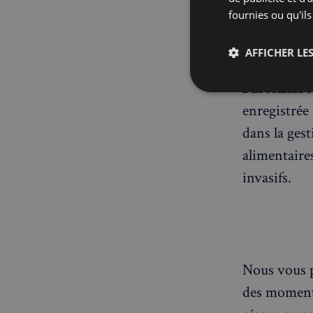
fournies ou qu'ils
Réseautage
professionn
AFFICHER LES
Partenaires
Strictemen
nécessaire
enregistrée
dans la ges
alimentaire
invasifs.
Les cookies stricteme
la gestion des compte
Nous vous p
Nom
des moments
_px3