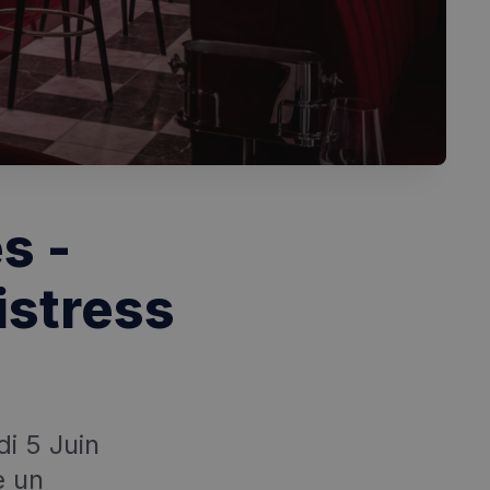
s -
istress
i 5 Juin
e un