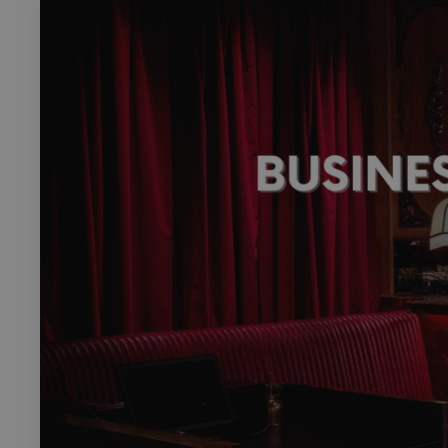
Rech
RECHERCH
Annuaire 
Visites g
Événemen