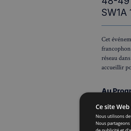
48-49 
SW1A 
Cet événeme
francophone
réseau dans
accueillir p
Au Pro
Welcome D
Ce site Web 
pour éveille
Nous utilisons des
dans une am
Nous partageons é
de publicité et d