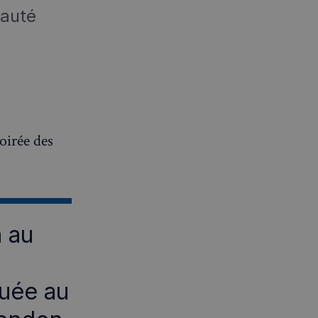
auté
oirée des
h au
tuée au