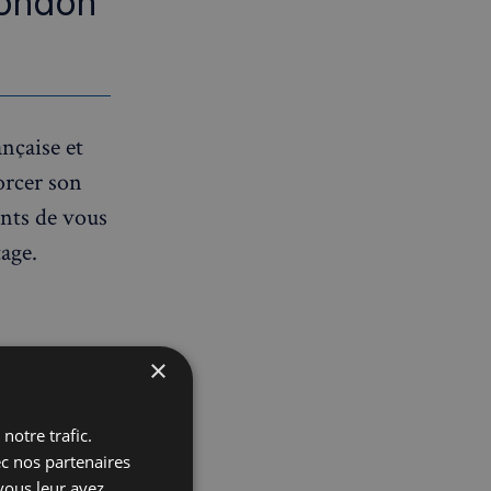
London
nçaise et
orcer son
ents de vous
tage.
×
era offert
 les échanges
notre trafic.
ec nos partenaires
vous leur avez