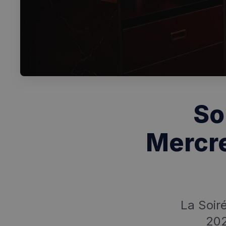
So
Mercre
La Soir
202