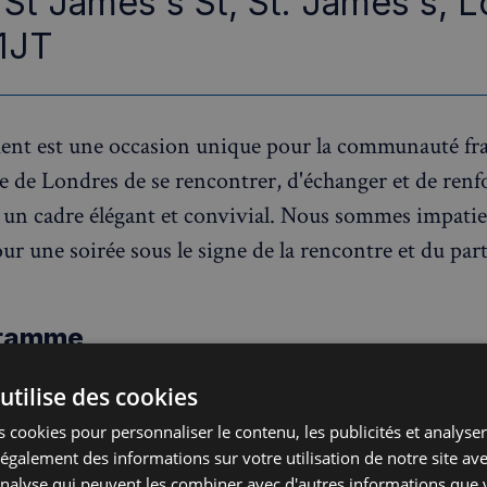
St James's St, St. James's, 
1JT
nt est une occasion unique pour la communauté fra
 de Londres de se rencontrer, d'échanger et de renf
 un cadre élégant et convivial. Nous sommes impati
our une soirée sous le signe de la rencontre et du par
gramme
rink :
À votre arrivée, un verre de bienvenue vous s
utilise des cookies
r vos papilles. C'est l'occasion parfaite pour débuter
 cookies pour personnaliser le contenu, les publicités et analyser 
biance détendue et chaleureuse.
galement des informations sur votre utilisation de notre site av
'analyse qui peuvent les combiner avec d'autres informations que 