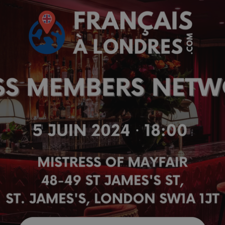
✨
erche
Chatbot IA
Rechercher dans Français à Londr
ES POPULAIRES
des professionnels
uidées
ts à venir