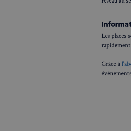
réseau au s
CookieScriptConse
Informat
Les places 
rapidement 
sp_t
VISITOR_PRIVACY_
Grâce à
l'a
événement
sp_landing
Nom
Nom
Nom
bokunSessionId_e3
3401-4174-94a9-