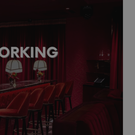
fermer
esc
es - Magazine