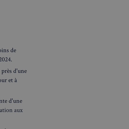
oins de
 2024.
près d'une
our et à
nte d'une
uation aux