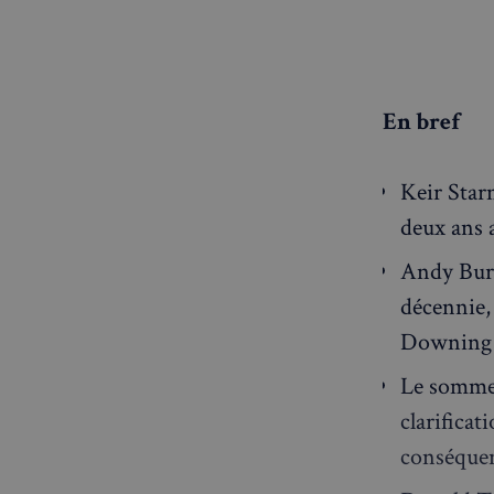
En bref
Keir Star
deux ans a
Andy Burn
décennie, 
Downing 
Le sommet
clarifica
conséquen