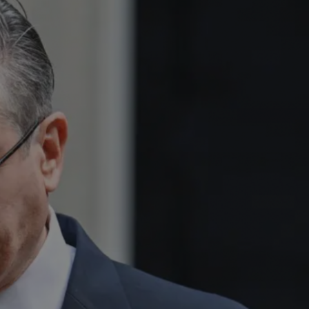
✨
erche
Chatbot IA
Rechercher dans Français à Londr
ES POPULAIRES
des professionnels
uidées
ts à venir