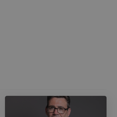
 l'ID du périphérique
erminer un
f.
Cookie-Script.com
 consentement des
st nécessaire que la
com fonctionne
té du plugin Spotify
ionnalité intersite.
le consentement de
tialité pour leur
e les données sur le
t diverses
ialité, en veillant à
orées lors des
té du plugin Spotify
ionnalité intersite.