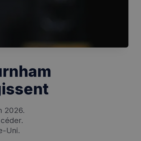
Burnham
gissent
n 2026.
ccéder.
e-Uni.