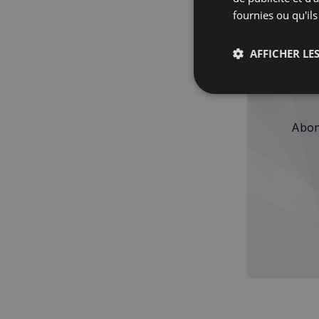
effon
fournies ou qu'ils
AFFICHER LES
Strictemen
nécessaire
Abon
Les cookies stricteme
la gestion des compte
Nom
_px3