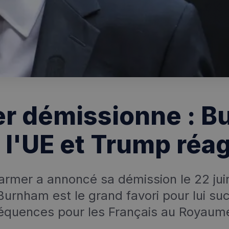
r démissionne : 
, l'UE et Trump réa
tarmer a annoncé sa démission le 22 jui
urnham est le grand favori pour lui su
quences pour les Français au Royaum