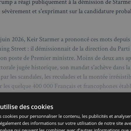
ump a réagi publiquement à la démission de Starmer
t sévèrement et s'exprimant sur la candidature prob
.
 juin 2026, Keir Starmer a prononcé ces mots depuis
g Street : il démissionnait de la direction du Parti t
son poste de Premier ministre. Moins de deux ans a
ectorale jugée historique, son mandat s'achève dans l
r les scandales, les reculades et la montée irrésistib
r les quelque 400 000 Français et francophones établ
, ce nouveau séisme politique n'est pas sans consé
utilise des cookies
 cookies pour personnaliser le contenu, les publicités et analyser 
te de Starmer : chronologie
galement des informations sur votre utilisation de notre site av
'analyse qui peuvent les combiner avec d'autres informations que 