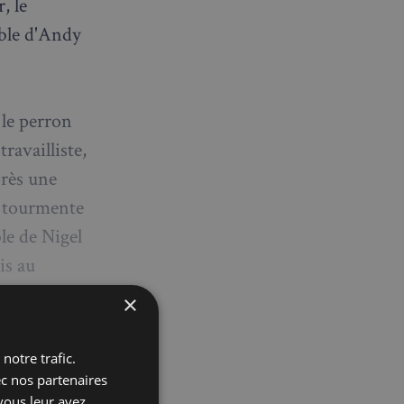
, le
able d'Andy
 le perron
ravailliste,
près une
a tourmente
le de Nigel
is au
quences.
×
notre trafic.
 d'un
ec nos partenaires
vous leur avez