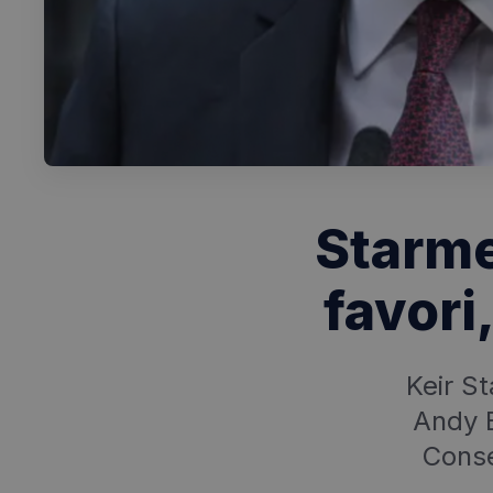
Starme
favori
Keir S
Andy B
Consé