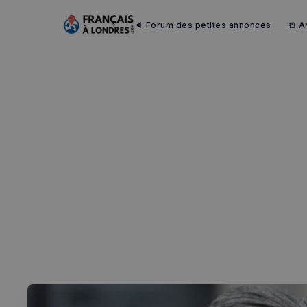
🔈 Forum des petites annonces
📒 A