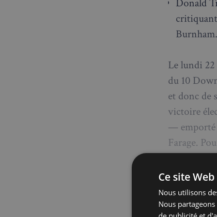
Donald Tr
critiquan
Burnham
Le lundi 22
du 10 Downin
et donc de 
victoire él
— emporté pa
Farage. Pou
Royaume-Uni
Ce site Web 
Nous utilisons des
La chu
Nous partageons é
de publicité et d