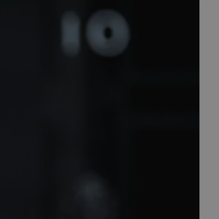
fermer
esc
es - Magazine