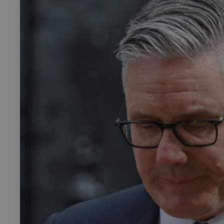
Rech
RECHERCH
Annuaire 
Visites g
Événemen