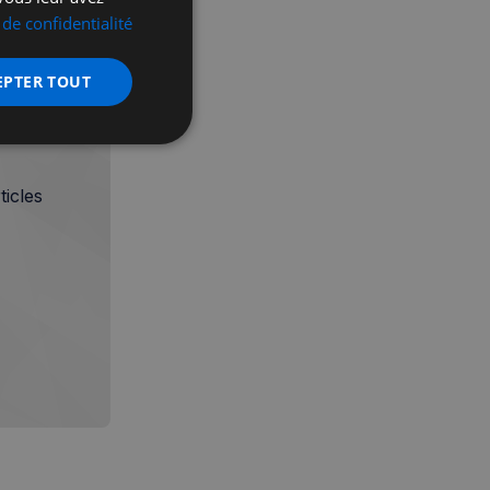
 de confidentialité
EPTER TOUT
nctionnalité
icles
 des utilisateurs et
aires.
écurité, pour détecter
et minimiser le
 peut collecter des