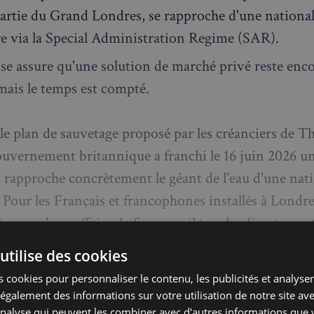
artie du Grand Londres, se rapproche d'une national
e via la Special Administration Regime (SAR).
ise assure qu'une solution de marché privé reste enc
 mais le temps est compté.
 le plan de sauvetage proposé par les créanciers de 
ouvernement britannique a franchi le 16 juin 2026 u
i rapproche concrètement le géant de l'eau d'une nat
 Pour les Français et francophones installés à Londre
t pas qu'une affaire de finance : il touche directemen
r facture, et la qualité de leur quotidien.
utilise des cookies
 cookies pour personnaliser le contenu, les publicités et analyser 
galement des informations sur votre utilisation de notre site av
 Water : où en est la crise
'analyse qui peuvent les combiner avec d'autres informations que 