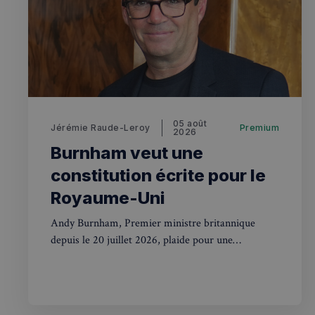
OAID
7d86413a71e5
VISITOR_INFO1_LIV
destination_url
__stripe_mid
_ga
YSC
__Secure-YNID
mid
_gcl_au
05 août
Jérémie Raude-Leroy
Premium
__stripe_sid
2026
Burnham veut une
pxcts
constitution écrite pour le
test_cookie
m
Royaume-Uni
Andy Burnham, Premier ministre britannique
OAGEO
depuis le 20 juillet 2026, plaide pour une
_ga_94D1NH5B76
constitution écrite au Royaume-Uni. Une
_pxde
révolution pour des siècles de tradition.
IDE
_pxvid