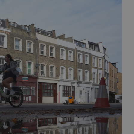
fermer
esc
es - Magazine