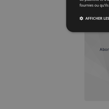
financ
fournies ou qu'ils
AFFICHER LES
Strictemen
nécessaire
Abon
Les cookies stricteme
la gestion des compte
Nom
_px3