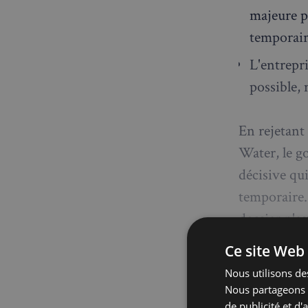
majeure p
temporair
L'entrepr
possible,
En rejetant
Water, le g
décisive qu
temporaire.
dossier n'es
robinet, leu
Ce site Web 
Nous utilisons des
Nous partageons é
Thames
de publicité et d