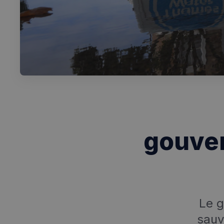
gouver
Le g
sauv