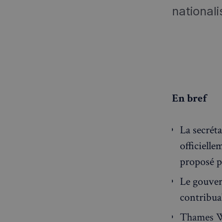
national
En bref
La secrét
officielle
proposé p
Le gouver
contribua
Thames Wa