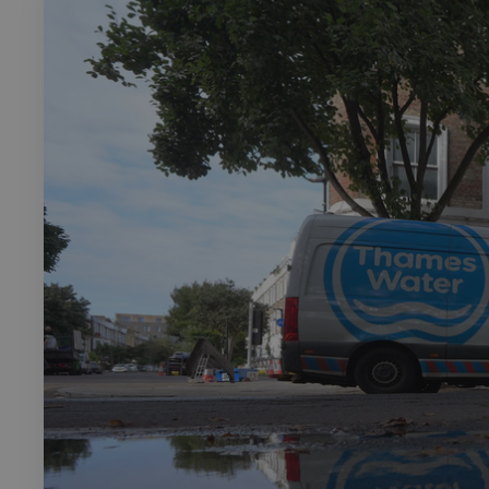
Rech
RECHERCH
Annuaire 
Visites g
Événemen