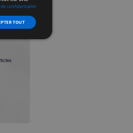
 de confidentialité
EPTER TOUT
nctionnalité
icles
 des utilisateurs et
aires.
écurité, pour détecter
et minimiser le
 peut collecter des