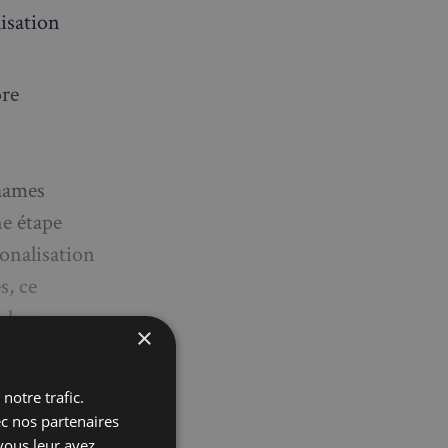
isation
ore
Thames
ne étape
ionalisation
s, ce
t leur
×
notre trafic.
ec nos partenaires
vous leur avez