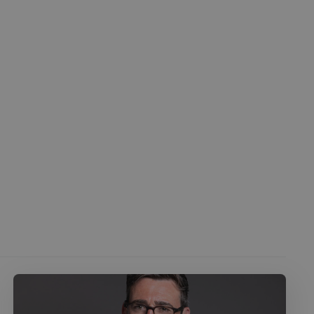
 l'ID du périphérique
erminer un
f.
Cookie-Script.com
 consentement des
st nécessaire que la
com fonctionne
té du plugin Spotify
ionnalité intersite.
le consentement de
tialité pour leur
e les données sur le
t diverses
ialité, en veillant à
orées lors des
té du plugin Spotify
ionnalité intersite.