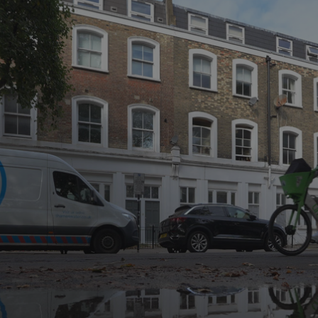
✨
erche
Chatbot IA
Rechercher dans Français à Londr
ES POPULAIRES
des professionnels
uidées
ts à venir