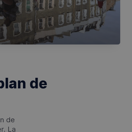
plan de
an de
r. La