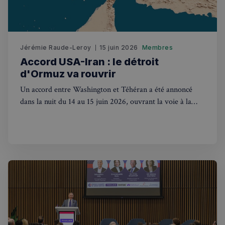
Jérémie Raude-Leroy
15 juin 2026
Membres
Accord USA-Iran : le détroit
d'Ormuz va rouvrir
Un accord entre Washington et Téhéran a été annoncé
Politique de confidentialité de
dans la nuit du 14 au 15 juin 2026, ouvrant la voie à la
Google
réouverture du détroit d'Ormuz. Les marchés s'envolent.
CookieScriptConsent
4
CookieScript
semaines
francaisalondres.com
2 jours