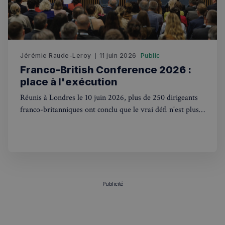
sp_t
1 an
Spotify Inc.
.spotify.com
Jérémie Raude-Leroy
11 juin 2026
Public
Franco-British Conference 2026 :
place à l'exécution
VISITOR_PRIVACY_METADATA
5 mois 4
YouTube
Réunis à Londres le 10 juin 2026, plus de 250 dirigeants
semaines
.youtube.com
franco-britanniques ont conclu que le vrai défi n'est plus
la stratégie, mais l'exécution concrète.
Publicité