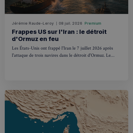
Fonctionnalité
Jérémie Raude-Leroy
08 juil. 2026
Premium
Frappes US sur l'Iran : le détroit
d'Ormuz en feu
Strictement nécessaires
Performance
Les États-Unis ont frappé l'Iran le 7 juillet 2026 après
Ciblage
Fonctionnalité
l'attaque de trois navires dans le détroit d'Ormuz. Le
Royaume-Uni, via l'UKMTO, est en première ligne.
Les cookies strictement nécessaires habilitent des
fonctionnalités de base du site Web telles que la
connexion des utilisateurs et la gestion des comptes.
Le site Web ne peut pas être utilisé correctement
sans les cookies strictement nécessaires.
Fournisseur
/
Nom
Expiration
Domaine
_px3
5 minutes
Wix.com, Inc.
27
.stripecdn.com
secondes