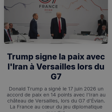
Trump signe la paix avec
Rechercher dans Français à Londres - Magazine
l'Iran à Versailles lors du
✨
Recherche
Chatbot IA
G7
RECHERCHES POPULAIRES
Donald Trump a signé le 17 juin 2026 un
Annuaire des professionnels
accord de paix en 14 points avec l'Iran au
château de Versailles, lors du G7 d'Évian.
Visites guidées
La France au cœur du jeu diplomatique