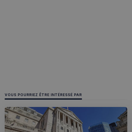
Politique de confidentialité de
Google
CookieScriptConsent
4
CookieScript
semaines
francaisalondres.com
2 jours
VOUS POURRIEZ ÊTRE INTÉRESSÉ PAR
sp_t
1 an
Spotify Inc.
.spotify.com