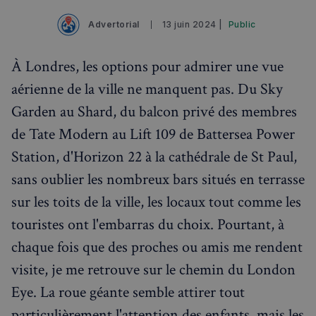
Advertorial
13 juin 2024 |
Public
Rechercher dans Français à Londres - Magazine
À Londres, les options pour admirer une vue
aérienne de la ville ne manquent pas. Du Sky
✨
Recherche
Chatbot IA
Garden au Shard, du balcon privé des membres
RECHERCHES POPULAIRES
de Tate Modern au Lift 109 de Battersea Power
Annuaire des professionnels
Station, d'Horizon 22 à la cathédrale de St Paul,
Visites guidées
sans oublier les nombreux bars situés en terrasse
sur les toits de la ville, les locaux tout comme les
Événements à venir
touristes ont l'embarras du choix. Pourtant, à
chaque fois que des proches ou amis me rendent
visite, je me retrouve sur le chemin du London
Eye. La roue géante semble attirer tout
particulièrement l'attention des enfants, mais les