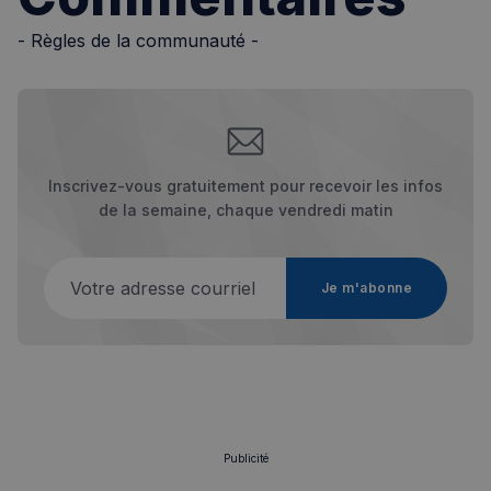
Ciblage
Fonctionnalité
- Règles de la communauté -
Les cookies strictement nécessaires habilitent des
fonctionnalités de base du site Web telles que la
connexion des utilisateurs et la gestion des comptes.
Le site Web ne peut pas être utilisé correctement
sans les cookies strictement nécessaires.
Fournisseur
/
Nom
Expiration
Domaine
Inscrivez-vous gratuitement pour recevoir les infos
_px3
5 minutes
Wix.com, Inc.
de la semaine, chaque vendredi matin
27
.stripecdn.com
secondes
Votre adresse courriel
Je m'abonne
Publicité