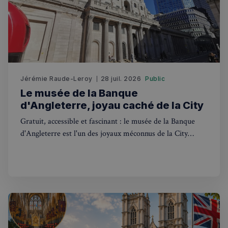
VISITOR_PRIVACY_METADATA
5 mois 4
YouTube
semaines
.youtube.com
Jérémie Raude-Leroy
28 juil. 2026
Public
Le musée de la Banque
d'Angleterre, joyau caché de la City
Gratuit, accessible et fascinant : le musée de la Banque
d'Angleterre est l'un des joyaux méconnus de la City
londonienne. Guide complet pour les francophones.
sp_landing
1 jour
Spotify Inc.
.spotify.com