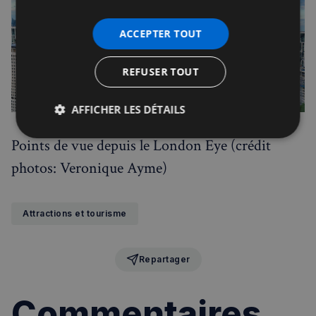
ACCEPTER TOUT
REFUSER TOUT
AFFICHER LES DÉTAILS
Strictement
Performance
Ciblage
Points de vue depuis le London Eye (crédit
nécessaires
photos: Veronique Ayme)
Fonctionnalité
Attractions et tourisme
Repartager
Commentaires
Strictement nécessaires
Performance