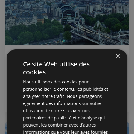
×
Advertorial
13 juin 2024
Public
Londres vu d'en haut avec le
Ce site Web utilise des
London Eye
cookies
Venez admirer Londres depuis sa grande roue - parfait
Nous utilisons des cookies pour
lorsque de la famille ou des amis vous rendent visite !
personnaliser le contenu, les publicités et
analyser notre trafic. Nous partageons
également des informations sur votre
Attractions et tourisme
utilisation de notre site avec nos
partenaires de publicité et d'analyse qui
peuvent les combiner avec d'autres
informations que vous leur avez fournies