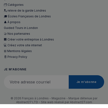
🗂️ Catégories
💂 releve de la garde Londres
🎓 Écoles Françaises de Londres
Politique de confidentialité de
👤 À propos
Google
Guided Tours in London
🤝 Nos partenaires
CookieScriptConsent
4
🏢 Créer votre entreprise à Londres
CookieScript
semaines
francaisalondres.com
💻 Créez votre site internet
2 jours
𝌭 Mentions légales
🧾 Privacy Policy
JE M'ABONNE
Votre adresse courriel
Je m'abonne
sp_t
1 an
Spotify Inc.
© 2026 Français à Londres - Magazine - Marque détenue par
.spotify.com
Abstract27 LTD - Site web réalisé par
Abstract27.com