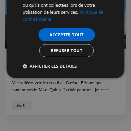
ou qu'ils ont collectées lors de votre
utilisation de leurs services.
Politique de
confidentialité
ACCEPTER TOUT
REFUSER TOUT
Veronique Ayme
05 juin 2024
Public
Les sculptures de Marc Quinn à Kew
AFFICHER LES DÉTAILS
Gardens
Strictement
Performance
Ciblage
Venez découvrir le travail de l'artiste Britannique
nécessaires
contemporain Marc Quinn. Parfait pour une journée
ensoleillée cet été!
Sortir
Fonctionnalité