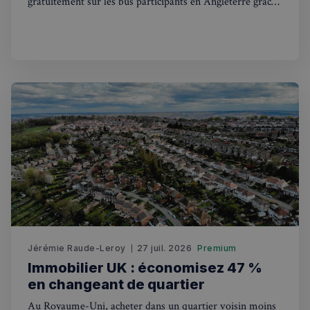
gratuitement sur les bus participants en Angleterre grâce
au plan Great British Summer Savings. Mode d'emploi.
Strictement nécessaires
Performance
Ciblage
Fonctionnalité
Les cookies strictement nécessaires habilitent des
fonctionnalités de base du site Web telles que la
connexion des utilisateurs et la gestion des comptes.
Le site Web ne peut pas être utilisé correctement
sans les cookies strictement nécessaires.
Fournisseur
/
Nom
Expiration
Domaine
_px3
5 minutes
Wix.com, Inc.
27
.stripecdn.com
secondes
Jérémie Raude-Leroy
27 juil. 2026
Premium
Immobilier UK : économisez 47 %
en changeant de quartier
Au Royaume-Uni, acheter dans un quartier voisin moins