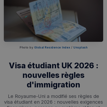
Photo by 
Global Residence Index
 / 
Unsplash
Rechercher dans Français à Londres - Magazine
✨
Visa étudiant UK 2026 :
Recherche
Chatbot IA
nouvelles règles
RECHERCHES POPULAIRES
Annuaire des professionnels
d'immigration
Visites guidées
Le Royaume-Uni a modifié ses règles de
visa étudiant en 2026 : nouvelles exigences
Événements à venir