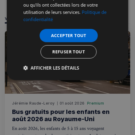
ou qu'ils ont collectées lors de votre
utilisation de leurs services.
Politique de
VOUS POURRIEZ ÊTRE INTÉRESSÉ PAR
confidentialité
ACCEPTER TOUT
REFUSER TOUT
AFFICHER LES DÉTAILS
Strictement
Performance
Ciblage
nécessaires
Jérémie Raude-Leroy
01 août 2026
Premium
Fonctionnalité
Bus gratuits pour les enfants en
août 2026 au Royaume-Uni
En août 2026, les enfants de 5 à 15 ans voyagent