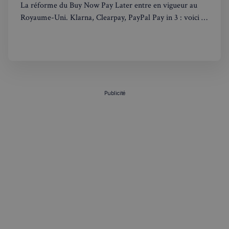
La réforme du Buy Now Pay Later entre en vigueur au
Royaume-Uni. Klarna, Clearpay, PayPal Pay in 3 : voici ce
qui change concrètement pour les acheteurs.
VISITOR_PRIVACY_METADATA
5 mois 4
YouTube
semaines
.youtube.com
Publicité