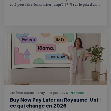
coté peut faire économiser jusqu'à 47 % sur le prix d'un
bien. Une stratégie de plus en plus adoptée en 2026.
Politique de confidentialité de
Google
CookieScriptConsent
4
CookieScript
semaines
francaisalondres.com
2 jours
Jérémie Raude-Leroy
16 juil. 2026
Premium
Buy Now Pay Later au Royaume-Uni :
sp_t
1 an
Spotify Inc.
.spotify.com
ce qui change en 2026