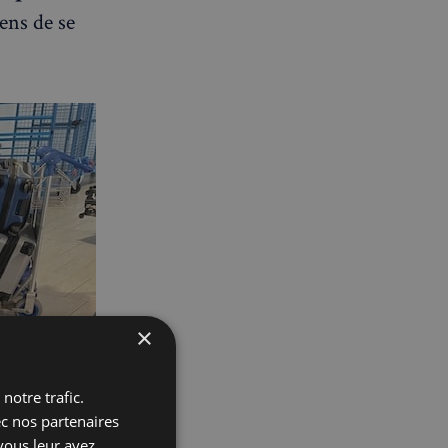
yens de se
×
notre trafic.
ec nos partenaires
vous leur avez