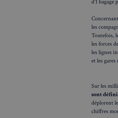
d'1 bagage 
Concernant l
CookieScriptConse
les compagni
Toutefois, 
sp_t
les forces d
les lignes i
VISITOR_PRIVACY_
et les gares
sp_landing
Sur les mil
sont défin
déplorent l
Nom
Nom
chiffres mon
Nom
bokunSessionId_e3
3401-4174-94a9-