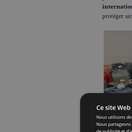
internatio
protéger ain
Ce site Web 
Nous utilisons des
Nous partageons é
de publicité et d