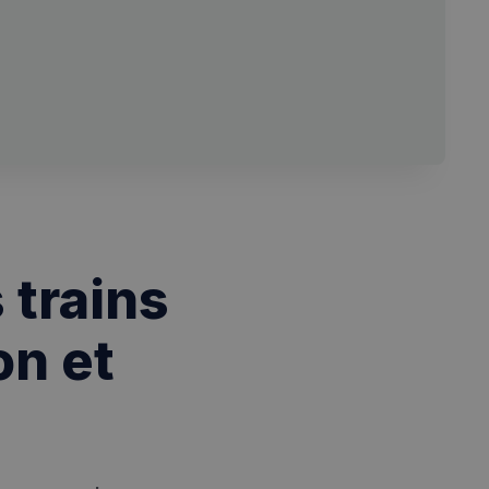
 trains
on et