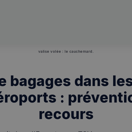
valise volée : le cauchemard.
e bagages dans les
éroports : préventi
recours