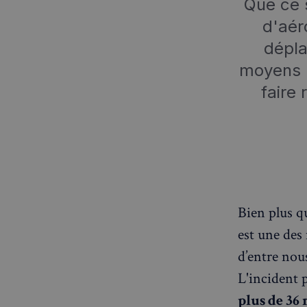
Que ce s
d'aér
dépla
moyens 
faire
Bien plus qu
est une des
d’entre nou
L'incident p
plus de 36 