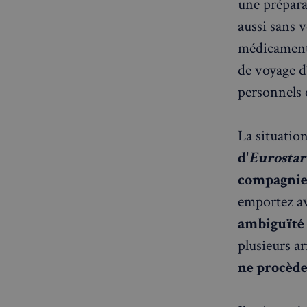
une préparat
OAID
7d86413a71e5
VISITOR_INFO1_LIV
aussi sans 
destination_url
médicaments
__stripe_mid
_ga
YSC
de voyage d’
personnels 
__Secure-YNID
mid
_gcl_au
__stripe_sid
La situatio
pxcts
d'
Eurostar
test_cookie
compagnie 
m
emportez a
OAGEO
ambiguïté
_ga_94D1NH5B76
plusieurs ar
ne procède
_pxde
IDE
_pxvid