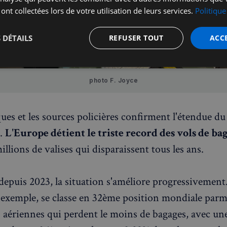
 ont collectées lors de votre utilisation de leurs services.
Politique
 DÉTAILS
REFUSER TOUT
ACC
t
Performance
Ciblage
Fo
s
photo F. Joyce
ques et les sources policières confirment l'étendue du
.
L'Europe détient le triste record des vols de ba
illions de valises qui disparaissent tous les ans.
Strictement nécessaires
Performance
Ciblage
Fonctionnalité
nt nécessaires habilitent des fonctionnalités de base du site Web telles que la connexion
s. Le site Web ne peut pas être utilisé correctement sans les cookies strictement nécess
depuis 2023, la situation s'améliore progressivement
Fournisseur
/
Expiration
Description
r exemple, se classe en 32ème position mondiale parmi
Domaine
aériennes qui perdent le moins de bagages, avec u
5 minutes
Ce cookie est utilisé à des fins de s
Wix.com, Inc.
27
les visiteurs malveillants sur le site 
.stripecdn.com
secondes
blocage des utilisateurs légitimes. Il