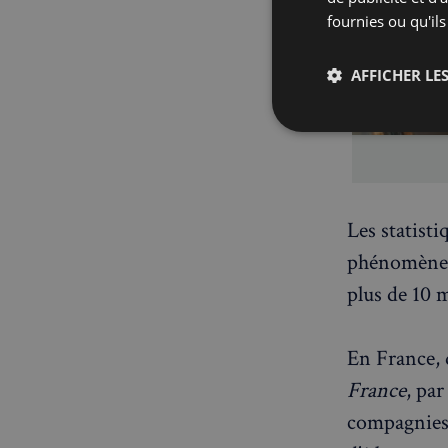
fournies ou qu'ils
AFFICHER LES
Strictemen
nécessaire
Les statisti
phénomène
plus de 10 m
Les cookies stricteme
la gestion des compte
En France, 
Nom
France
, pa
compagnies 
_px3