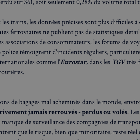
perdu sur 361, soit seulement 0,28% du volume total t
informations telles que l'adresse IP,
et l'activité de navigation pour dét
comportement potentiellement noci
es trains, les données précises sont plus difficiles à 
nt
4
Ce cookie est utilisé par le service 
CookieScript
semaines
pour mémoriser les préférences de
francaisalondres.com
es ferroviaires ne publient pas de statistiques détail
2 jours
visiteurs en matière de cookies. Il e
bannière de cookies Cookie-Script.
correctement.
les associations de consommateurs, les forums de voy
Politique de confidentialité de Google
1 an
Requis pour garantir la fonctionnali
Spotify Inc.
e police témoignent d'incidents réguliers, particuliè
intégré. Cela n'entraîne aucune fonct
.spotify.com
nternationales comme l'
Eurostar,
dans les
TGV
très 
METADATA
5 mois 4
Ce cookie est utilisé pour stocker 
YouTube
semaines
l'utilisateur et les choix de confiden
.youtube.com
 routières.
interaction avec le site. Il enregistr
consentement du visiteur concernan
politiques et paramètres de confident
ce que leurs préférences soient hon
prochaines sessions.
1 jour
Requis pour garantir la fonctionnali
Spotify Inc.
lions de bagages mal acheminés dans le monde, envi
intégré. Cela n'entraîne aucune fonct
.spotify.com
itivement jamais retrouvés - perdus ou volés
. Le
e manque de surveillance des compagnies de transpor
Fournisseur
Fournisseur
/
/
Domaine
Expiration
Description
Expiration
Description
trent que le risque, bien que minoritaire, reste réel e
Domaine
Fournisseur
/
Expiration
Description
1aadc8-
francaisalondres.com
19
Domaine
minutes