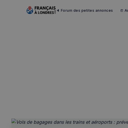
🔈 Forum des petites annonces
📒 A