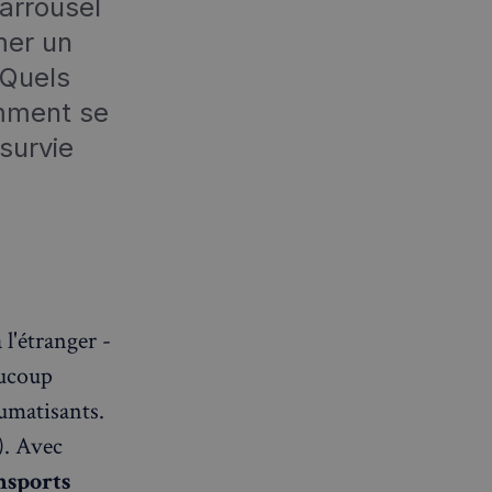
carrousel
mer un
 Quels
mment se
survie
 l'étranger -
aucoup
aumatisants.
). Avec
ansports