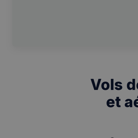
Vols d
et a