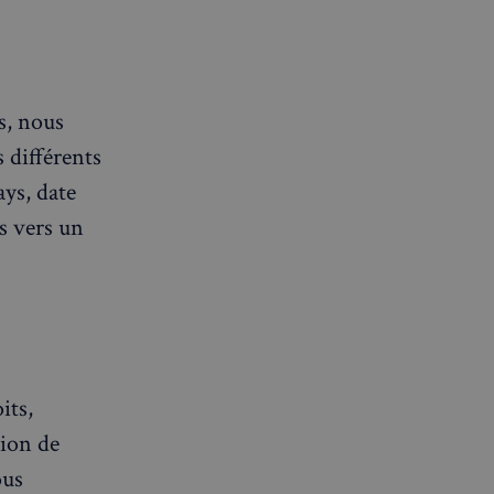
ns, nous
s différents
ys, date
s vers un
its,
tion de
ous