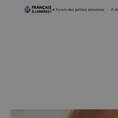
🔈 Forum des petites annonces
📒 A