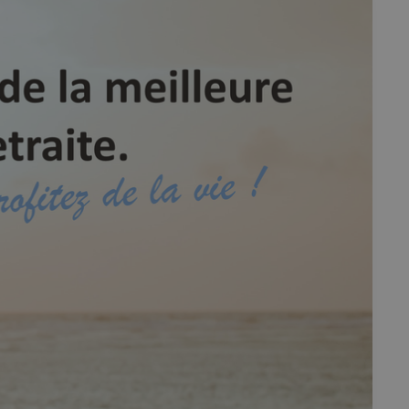
fermer
esc
es - Magazine