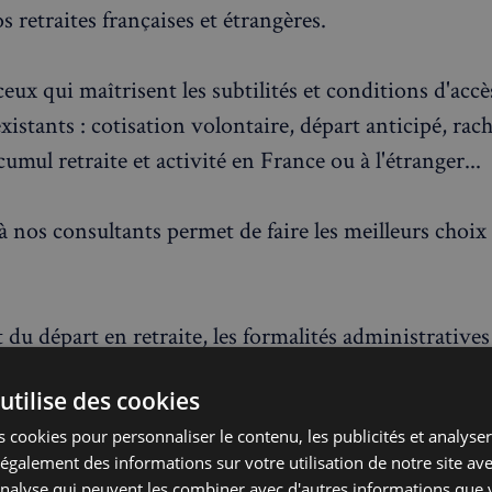
 retraites françaises et étrangères.
eux qui maîtrisent les subtilités et conditions d'accè
existants : cotisation volontaire, départ anticipé, rac
cumul retraite et activité en France ou à l'étranger...
à nos consultants permet de faire les meilleurs choix
u départ en retraite, les formalités administratives
organismes sont fastidieuses et chronophages, nota
utilise des cookies
Nos experts assurent la prise en charge de ces démarc
 cookies pour personnaliser le contenu, les publicités et analyser 
suivi et la vérification de votre dossier retraite.
galement des informations sur votre utilisation de notre site av
'analyse qui peuvent les combiner avec d'autres informations que 