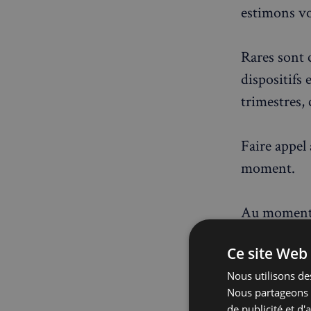
estimons vos
Rares sont c
dispositifs 
trimestres, 
Faire appel 
moment.
Au moment d
différents 
Ce site Web 
l'étranger. 
Nous utilisons des
assurent le 
Nous partageons é
de publicité et d