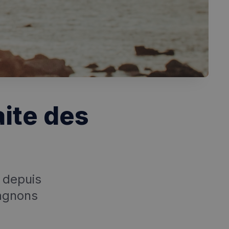
aite des
e depuis
agnons