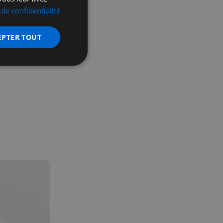
 de confidentialité
EPTER TOUT
nctionnalité
 des utilisateurs et
aires.
écurité, pour détecter
et minimiser le
 peut collecter des