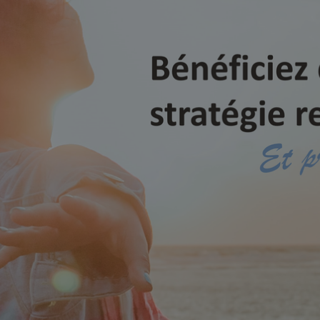
✨
erche
Chatbot IA
Rechercher dans Français à Londr
ES POPULAIRES
des professionnels
uidées
ts à venir