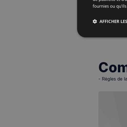
fournies ou qu'ils
AFFICHER LES
Assurances
Strictemen
nécessaire
Com
- Règles de 
Les cookies stricteme
la gestion des compte
Nom
_px3