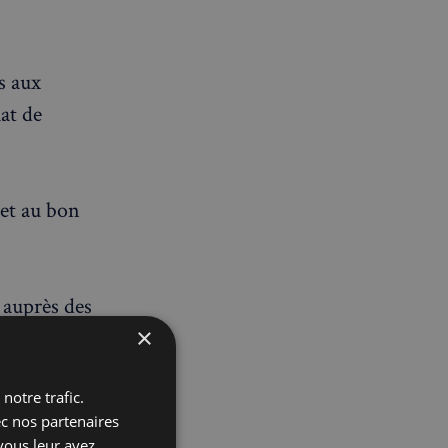
s aux
hat de
 et au bon
 auprès des
×
mment depuis
hes et
notre trafic.
ec nos partenaires
vous leur avez