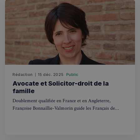
secondes
Rédaction
15 déc. 2025
Public
Politique de confidentialité de
Avocate et Solicitor-droit de la
Google
famille
Doublement qualifiée en France et en Angleterre,
CookieScriptConsent
4
CookieScript
semaines
francaisalondres.com
Françoise Bonnaillie-Valmorin guide les Français de
2 jours
Londres à travers les méandres juridiques du droit
familial dans les deux pays, du divorce à l'adoption