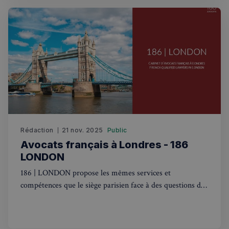
sp_t
1 an
Spotify Inc.
.spotify.com
Rédaction
21 nov. 2025
Public
VISITOR_PRIVACY_METADATA
5 mois 4
YouTube
semaines
.youtube.com
Avocats français à Londres - 186
LONDON
186 | LONDON propose les mêmes services et
compétences que le siège parisien face à des questions de
droit français avec une composante internationale.