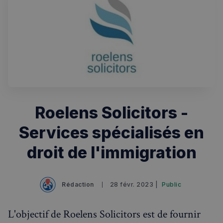
Roelens Solicitors -
Services spécialisés en
Rechercher dans Français à Londres - Magazine
droit de l'immigration
✨
Recherche
Chatbot IA
RECHERCHES POPULAIRES
Rédaction
28 févr. 2023 |
Public
Annuaire des professionnels
Visites guidées
L'objectif de Roelens Solicitors est de fournir