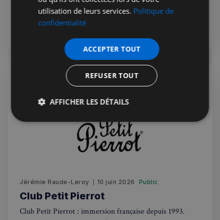
privés, PHP Private Medical Care vous garantit les
utilisation de leurs services.
Politique de
meilleurs traitements médicaux privés. Avec des
confidentialité
consultations médicales disponibles le jour même et une
ouverture 7 jours sur 7
ACCEPTER TOUT
REFUSER TOUT
AFFICHER LES DÉTAILS
Strictement
Performance
Ciblage
nécessaires
Fonctionnalité
Jérémie Raude-Leroy
10 juin 2026
Public
Club Petit Pierrot
Club Petit Pierrot : immersion française depuis 1993.