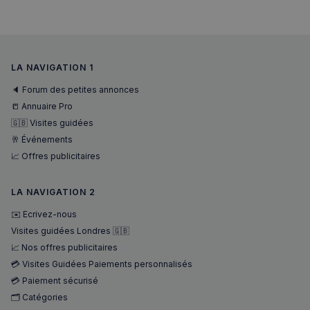
VISITOR_PRIVACY_METADATA
5 mois 4
YouTube
semaines
.youtube.com
LA NAVIGATION 1
🔈 Forum des petites annonces
📒 Annuaire Pro
🇬🇧 Visites guidées
🥂 Événements
📈 Offres publicitaires
LA NAVIGATION 2
✉️ Ecrivez-nous
Visites guidées Londres 🇬🇧
📈 Nos offres publicitaires
💳 Visites Guidées Paiements personnalisés
💳 Paiement sécurisé
🗂️ Catégories