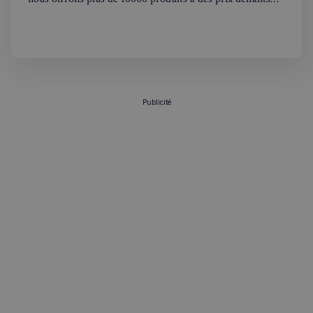
toutes concurrences. Nous livrons dans tout les UK,
concernant Londres la livraison est gratuite a partir de
50£. Nous offrons l'unique experience de faire ses courses
Politique de confidentialité de
Google
comme un France,
CookieScriptConsent
4
CookieScript
Publicité
semaines
francaisalondres.com
2 jours
sp_t
1 an
Spotify Inc.
.spotify.com