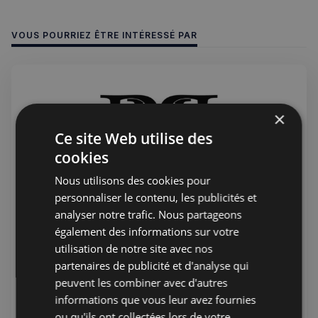
VOUS POURRIEZ ÊTRE INTÉRESSÉ PAR
×
Ce site Web utilise des
cookies
Nous utilisons des cookies pour
personnaliser le contenu, les publicités et
analyser notre trafic. Nous partageons
également des informations sur votre
Jérémie Raude-Leroy
22 juil. 2026
Public
utilisation de notre site avec nos
PHP Aesthetic-Wellness et PHP
partenaires de publicité et d'analyse qui
Private Medical Care - Clinique
peuvent les combiner avec d'autres
Française sur Harley street
informations que vous leur avez fournies
Le centre d'excellence britannique des soins de santé
ou qu'ils ont collectées lors de votre