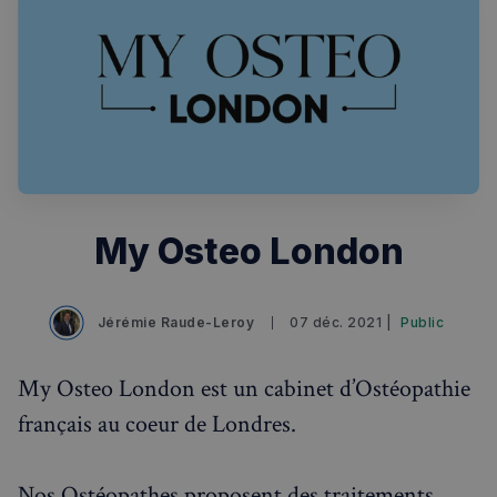
My Osteo London
Rechercher dans Français à Londres - Magazine
✨
Recherche
Chatbot IA
Jérémie Raude-Leroy
07 déc. 2021 |
Public
RECHERCHES POPULAIRES
My Osteo London est un cabinet d’Ostéopathie
Annuaire des professionnels
français au coeur de Londres.
Visites guidées
Événements à venir
Nos Ostéopathes proposent des traitements