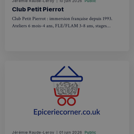
Jérémie Raude-Leroy
10 juin 2026
Public
Club Petit Pierrot
Club Petit Pierrot : immersion française depuis 1993.
Ateliers 6 mois-4 ans, FLE/FLAM 3-8 ans, stages
vacances. Apprentissage ludique adapté à chaque âge
Politique de confidentialité de
Google
CookieScriptConsent
4
CookieScript
semaines
francaisalondres.com
2 jours
sp_t
1 an
Spotify Inc.
.spotify.com
Jérémie Raude-Leroy
01 juin 2026
Public