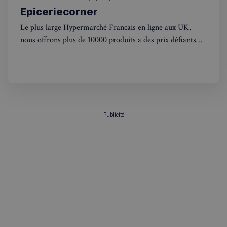
Epiceriecorner
Le plus large Hypermarché Francais en ligne aux UK,
nous offrons plus de 10000 produits a des prix défiants
toutes concurrences. Nous livrons dans tout les UK,
VISITOR_PRIVACY_METADATA
5 mois 4
YouTube
concernant Londres la livraison est gratuite a partir de
semaines
.youtube.com
50£. Nous offrons l'unique experience de faire ses courses
comme un France,
Publicité