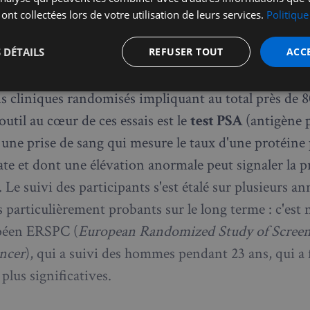
e en détail : que révèlent les
 ont collectées lors de votre utilisation de leurs services.
Politique
es ?
 DÉTAILS
REFUSER TOUT
ACC
nt les résultats ont été relayés par
The Guardian
, a 
t
Performance
Ciblage
Fo
is cliniques randomisés impliquant au total près de 
s
util au cœur de ces essais est le
test PSA
(antigène 
, une prise de sang qui mesure le taux d'une protéine
tate et dont une élévation anormale peut signaler la 
 Le suivi des participants s'est étalé sur plusieurs an
Strictement nécessaires
Performance
Ciblage
Fonctionnalité
ts particulièrement probants sur le long terme : c'es
opéen ERSPC (
European Randomized Study of Screen
nt nécessaires habilitent des fonctionnalités de base du site Web telles que la connexion
s. Le site Web ne peut pas être utilisé correctement sans les cookies strictement nécess
ncer
), qui a suivi des hommes pendant 23 ans, qui a 
Fournisseur
/
Expiration
Description
Domaine
plus significatives.
5 minutes
Ce cookie est utilisé à des fins de s
Wix.com, Inc.
27
les visiteurs malveillants sur le site 
.stripecdn.com
secondes
blocage des utilisateurs légitimes. Il