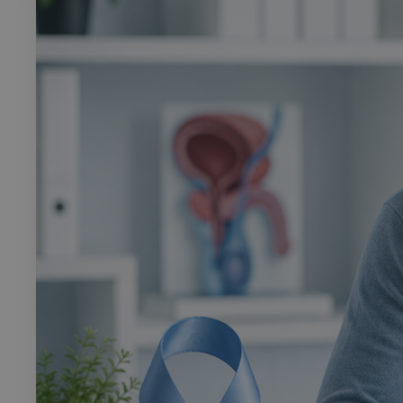
Rech
RECHERCH
Annuaire 
Visites g
Événemen