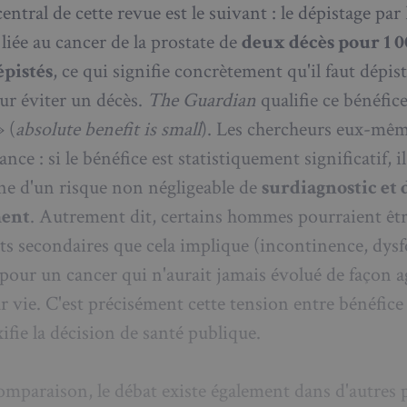
central de cette revue est le suivant : le dépistage pa
informations telles que l'adresse IP,
et l'activité de navigation pour dét
 liée au cancer de la prostate de
deux décès pour 1 0
comportement potentiellement noci
nt
4
Ce cookie est utilisé par le service 
pistés
, ce qui signifie concrètement qu'il faut dépis
CookieScript
semaines
pour mémoriser les préférences de
francaisalondres.com
2 jours
visiteurs en matière de cookies. Il e
r éviter un décès.
The Guardian
qualifie ce bénéfice
bannière de cookies Cookie-Script.
correctement.
» (
absolute benefit is small
). Les chercheurs eux-mêm
Politique de confidentialité de Google
1 an
Requis pour garantir la fonctionnali
Spotify Inc.
ance : si le bénéfice est statistiquement significatif, il
intégré. Cela n'entraîne aucune fonct
.spotify.com
e d'un risque non négligeable de
surdiagnostic et 
METADATA
5 mois 4
Ce cookie est utilisé pour stocker 
YouTube
semaines
l'utilisateur et les choix de confiden
.youtube.com
interaction avec le site. Il enregistr
ment
. Autrement dit, certains hommes pourraient êtr
consentement du visiteur concernan
politiques et paramètres de confident
fets secondaires que cela implique (incontinence, dys
ce que leurs préférences soient hon
prochaines sessions.
 pour un cancer qui n'aurait jamais évolué de façon a
1 jour
Requis pour garantir la fonctionnali
Spotify Inc.
intégré. Cela n'entraîne aucune fonct
r vie. C'est précisément cette tension entre bénéfice
.spotify.com
ifie la décision de santé publique.
Fournisseur
Fournisseur
/
/
Domaine
Expiration
Description
Expiration
Description
Domaine
Fournisseur
/
comparaison, le débat existe également dans d'autres 
Expiration
Description
1aadc8-
francaisalondres.com
19
Domaine
minutes