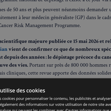
s de 50 ans et plus peuvent néanmoins demander u
itement à leur médecin généraliste (GP) dans le cad
 Cancer Risk Management Programme.
scientifique majeure publiée ce 15 mai 2026 et re
ian
vient de confirmer ce que de nombreux spéci
 depuis des années : le dépistage précoce du canc
uve des vies.
Portant sur près de 800 000 hommes r
ais cliniques, cette revue apporte des données solide
vec force le débat sur l'instauration d'un programme 
u Royaume-Uni — un pays où le cancer de la prostate
utilise des cookies
 cancer masculin le plus répandu.
 cookies pour personnaliser le contenu, les publicités et analyser 
galement des informations sur votre utilisation de notre site av
'analyse qui peuvent les combiner avec d'autres informations que 