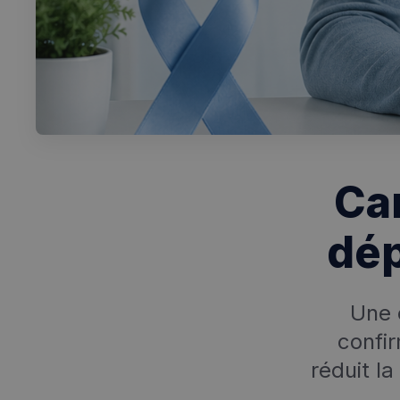
Can
dép
Une 
confi
réduit l