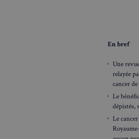
En bref
Une revue
relayée p
cancer de 
Le bénéfi
dépistés,
Le cancer 
Royaume-U
aucun pro