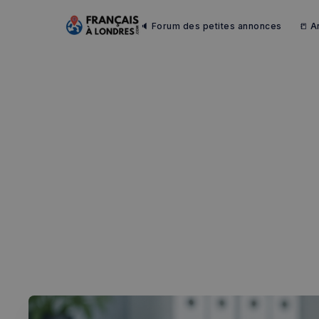
🔈 Forum des petites annonces
📒 A