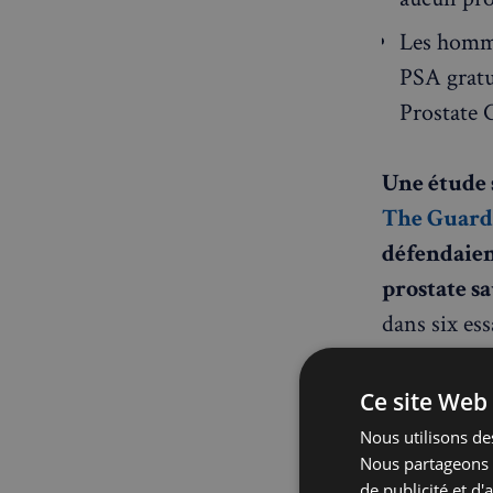
Les homme
PSA gratu
Prostate
Une étude 
The Guard
défendaient
prostate sa
dans six ess
relancent a
dépistage a
Ce site Web 
pourtant le
Nous utilisons des
Nous partageons é
de publicité et d