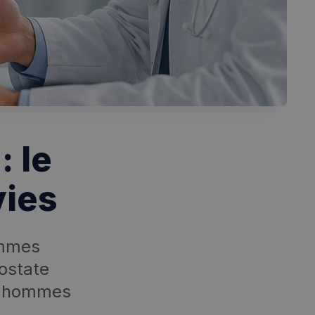
: le
vies
ommes
ostate
es hommes