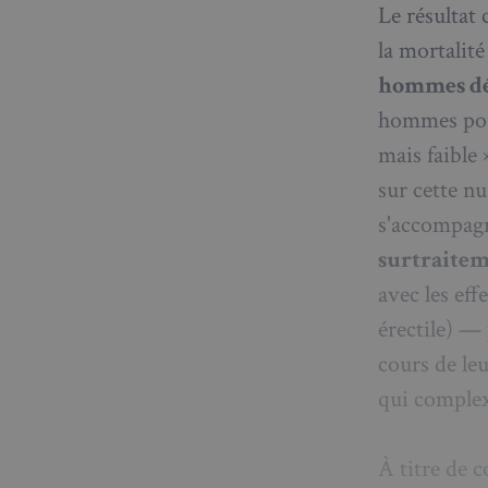
Le résultat 
la mortalité
CookieScriptConse
hommes dé
hommes pou
mais faible 
sp_t
sur cette nu
s'accompagn
VISITOR_PRIVACY_
surtraite
avec les ef
érectile) —
sp_landing
cours de leu
qui complex
Nom
Nom
À titre de 
Nom
bokunSessionId_e3
3401-4174-94a9-