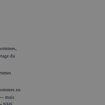
0 hommes,
stage du
hommes
s hommes au
 — mais
le NHS.