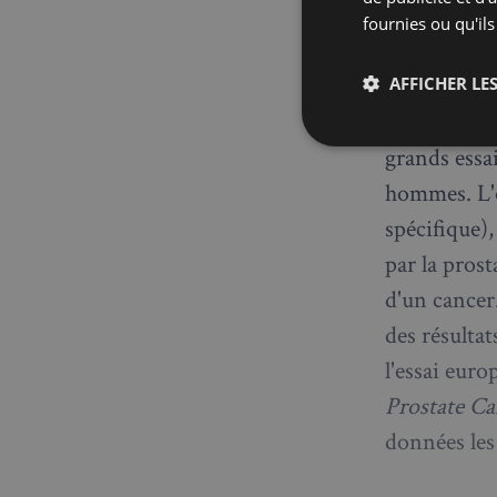
L'étud
fournies ou qu'ils
donné
AFFICHER LES
La revue, do
Strictemen
grands essa
nécessaire
hommes. L'o
spécifique)
par la pros
d'un cancer.
des résulta
l'essai eur
Les cookies stricteme
la gestion des compte
Prostate Ca
Nom
données les 
_px3