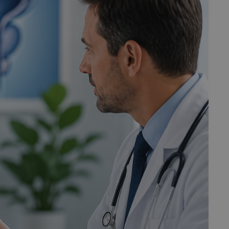
fermer
esc
es - Magazine