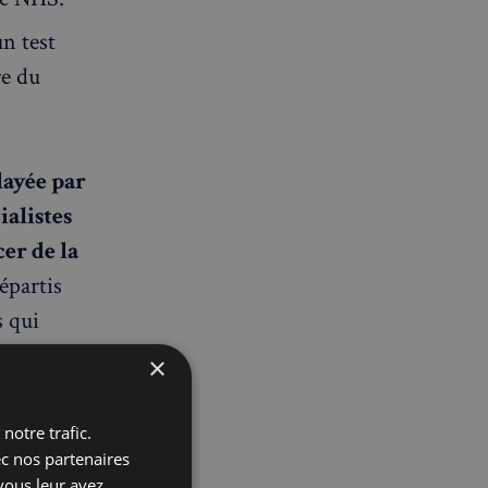
n test
re du
layée par
alistes
er de la
épartis
s qui
national de
×
 est
notre trafic.
ec nos partenaires
vous leur avez