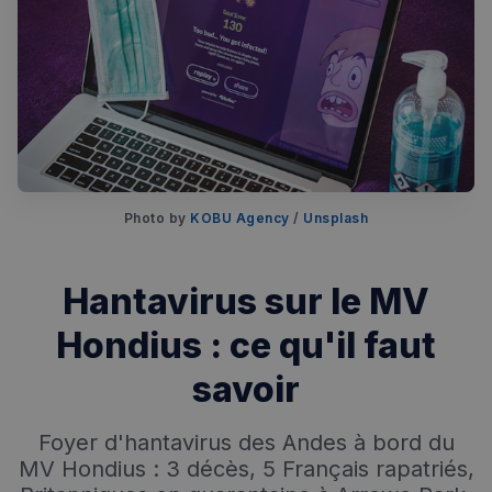
Photo by 
KOBU Agency
 / 
Unsplash
Rechercher dans Français à Londres - Magazine
Hantavirus sur le MV
✨
Recherche
Chatbot IA
Hondius : ce qu'il faut
RECHERCHES POPULAIRES
savoir
Annuaire des professionnels
Foyer d'hantavirus des Andes à bord du
Visites guidées
MV Hondius : 3 décès, 5 Français rapatriés,