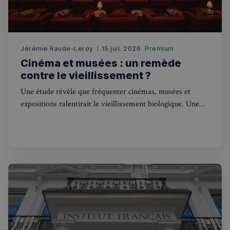
Fonctionnalité
Jérémie Raude-Leroy
15 juil. 2026
Premium
Cinéma et musées : un remède
contre le vieillissement ?
Strictement nécessaires
Performance
Une étude révèle que fréquenter cinémas, musées et
Ciblage
Fonctionnalité
expositions ralentirait le vieillissement biologique. Une
Les cookies strictement nécessaires habilitent des
excellente nouvelle pour les Franco-Londoniens !
fonctionnalités de base du site Web telles que la
connexion des utilisateurs et la gestion des comptes.
Le site Web ne peut pas être utilisé correctement
sans les cookies strictement nécessaires.
Fournisseur
/
Nom
Expiration
Domaine
_px3
5 minutes
Wix.com, Inc.
27
.stripecdn.com
secondes