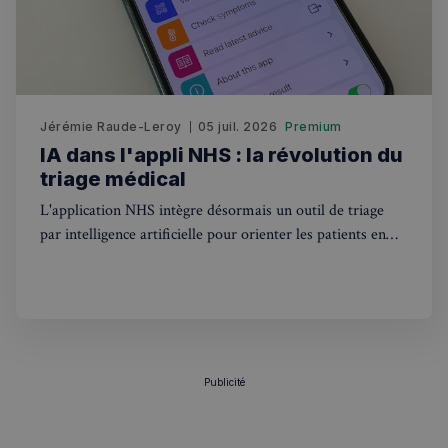
sp_t
1 an
Spotify Inc.
.spotify.com
Jérémie Raude-Leroy
05 juil. 2026
Premium
IA dans l'appli NHS : la révolution du
triage médical
VISITOR_PRIVACY_METADATA
5 mois 4
YouTube
L'application NHS intègre désormais un outil de triage
semaines
.youtube.com
par intelligence artificielle pour orienter les patients en
Angleterre. Ce que ça change pour les Français au
Royaume-Uni.
Publicité