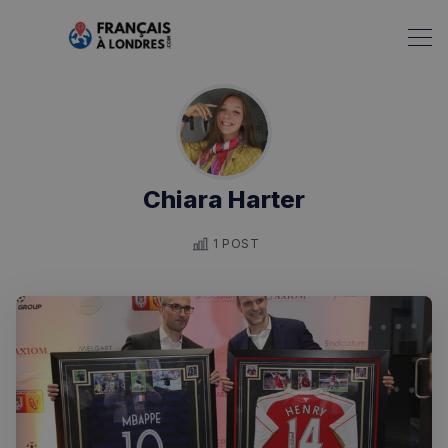
Chiara Harter
Rechercher dans Français à Londres - Magazine
1 POST
✨
Recherche
Chatbot IA
RECHERCHES POPULAIRES
Annuaire des professionnels
Visites guidées
Événements à venir