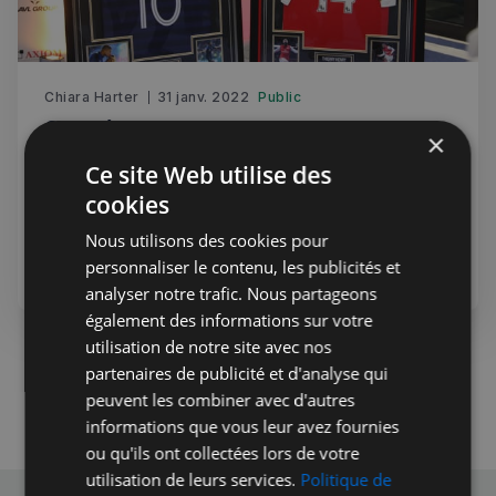
Chiara Harter
31 janv. 2022
Public
Sporting Duet Academy : Pour un
×
football inclusif et accessible à tous
Ce site Web utilise des
Organisé par la Sporting Duet Academy (SDA), le
cookies
premier Gala de l’année a eu lieu jeudi dernier au Kia
Nous utilisons des cookies pour
Oval à Londres. Vente aux enchères de maillots, discours
personnaliser le contenu, les publicités et
et bonne ambiance ont rythmé la soirée.
Éducation
analyser notre trafic. Nous partageons
également des informations sur votre
utilisation de notre site avec nos
partenaires de publicité et d'analyse qui
peuvent les combiner avec d'autres
informations que vous leur avez fournies
ou qu'ils ont collectées lors de votre
utilisation de leurs services.
Politique de