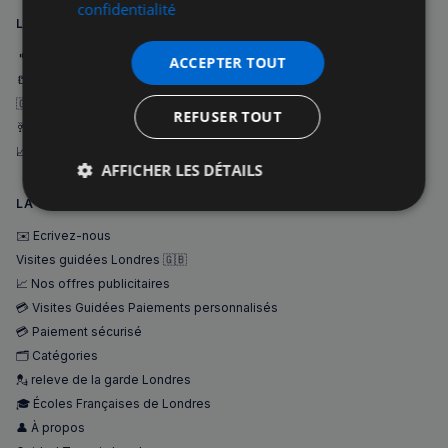
confidentialité
LA NAVIGATION 1
🔈 Forum des petites annonces
ACCEPTER TOUT
📒 Annuaire Pro
🇬🇧 Visites guidées
REFUSER TOUT
🥂 Événements
📈 Offres publicitaires
AFFICHER LES DÉTAILS
LA NAVIGATION 2
Strictement
Performance
Ciblage
nécessaires
✉️ Ecrivez-nous
Visites guidées Londres 🇬🇧
📈 Nos offres publicitaires
Fonctionnalité
💳 Visites Guidées Paiements personnalisés
💳 Paiement sécurisé
🗂️ Catégories
💂 releve de la garde Londres
🎓 Écoles Françaises de Londres
👤 À propos
Strictement nécessaires
Performance