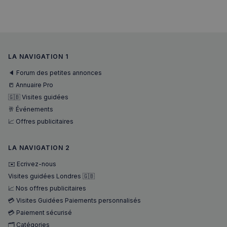
Strictement nécessaires
Performance
Ciblage
Fonctionnalité
Les cookies strictement nécessaires habilitent des
LA NAVIGATION 1
fonctionnalités de base du site Web telles que la
connexion des utilisateurs et la gestion des comptes.
🔈 Forum des petites annonces
Le site Web ne peut pas être utilisé correctement
📒 Annuaire Pro
sans les cookies strictement nécessaires.
🇬🇧 Visites guidées
Fournisseur
/
Nom
Expiration
🥂 Événements
Domaine
📈 Offres publicitaires
_px3
5 minutes
Wix.com, Inc.
27
.stripecdn.com
secondes
LA NAVIGATION 2
✉️ Ecrivez-nous
Visites guidées Londres 🇬🇧
📈 Nos offres publicitaires
💳 Visites Guidées Paiements personnalisés
💳 Paiement sécurisé
🗂️ Catégories