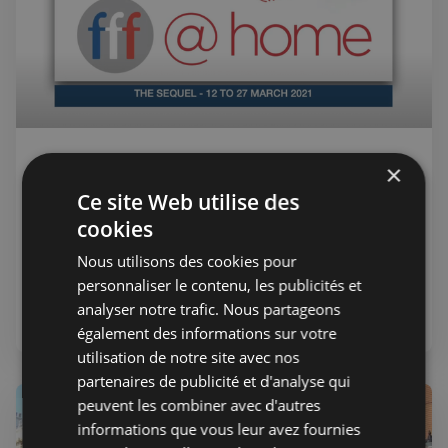
Chloe Chanteloube
11 mars 2021
Membres
×
Le French Film Festival est de retour
Ce site Web utilise des
le 12 mars
cookies
Ce mois-ci, le cinéma français est à l'honneur. Le Festival
Nous utilisons des cookies pour
du Film Français présente une série de projections
personnaliser le contenu, les publicités et
spéciales en ligne sur sa plateforme fff@home du
analyser notre trafic. Nous partageons
vendredi 12 au samedi 27 mars.
Culture
également des informations sur votre
utilisation de notre site avec nos
partenaires de publicité et d'analyse qui
peuvent les combiner avec d'autres
informations que vous leur avez fournies