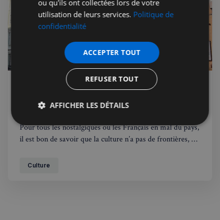
ou qu'ils ont collectées lors de votre
utilisation de leurs services.
Politique de
confidentialité
ACCEPTER TOUT
REFUSER TOUT
Chloe Chanteloube
25 févr. 2021
Membres
La culture française traverse la
AFFICHER LES DÉTAILS
Manche
Strictement
Performance
Ciblage
Pour tous les nostalgiques ou les Français en mal du pays,
nécessaires
il est bon de savoir que la culture n’a pas de frontières, et
qu’on peut très vite se sentir à nouveau en France en se
plongeant dans les œuvres qui s’offrent à nous, même
Culture
Fonctionnalité
depuis Londres.