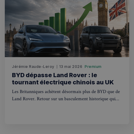
sp_t
1 an
Spotify Inc.
.spotify.com
Jérémie Raude-Leroy
13 mai 2026
Premium
VISITOR_PRIVACY_METADATA
5 mois 4
YouTube
BYD dépasse Land Rover : le
semaines
.youtube.com
tournant électrique chinois au UK
Les Britanniques achètent désormais plus de BYD que de
Land Rover. Retour sur un basculement historique qui
redessine le marché auto au Royaume-Uni post-Brexit.