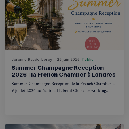
Jérémie Raude-Leroy
29 juin 2026
Public
Summer Champagne Reception
Politique de confidentialité de
2026 : la French Chamber à Londres
Google
Summer Champagne Reception de la French Chamber le
CookieScriptConsent
4
CookieScript
9 juillet 2026 au National Liberal Club : networking
semaines
francaisalondres.com
franco-britannique, infos pratiques et inscription.
2 jours