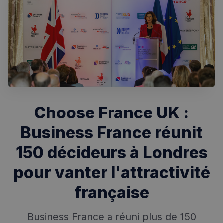
Choose France UK :
Business France réunit
Rechercher dans Français à Londres - Magazine
150 décideurs à Londres
✨
Recherche
Chatbot IA
pour vanter l'attractivité
RECHERCHES POPULAIRES
française
Annuaire des professionnels
Visites guidées
Business France a réuni plus de 150