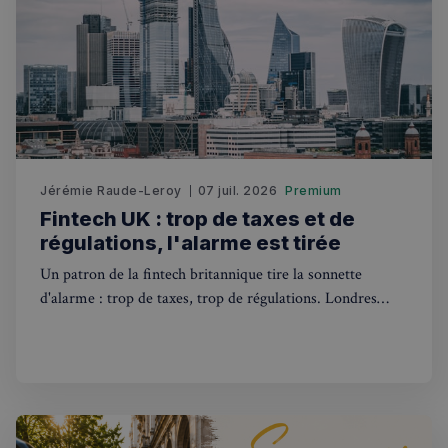
Fonctionnalité
Jérémie Raude-Leroy
07 juil. 2026
Premium
Strictement nécessaires
Performance
Fintech UK : trop de taxes et de
Ciblage
Fonctionnalité
régulations, l'alarme est tirée
Les cookies strictement nécessaires habilitent des
Un patron de la fintech britannique tire la sonnette
fonctionnalités de base du site Web telles que la
d'alarme : trop de taxes, trop de régulations. Londres
connexion des utilisateurs et la gestion des comptes.
Le site Web ne peut pas être utilisé correctement
risque de perdre son statut de hub financier européen.
sans les cookies strictement nécessaires.
Fournisseur
/
Nom
Expiration
Domaine
_px3
5 minutes
Wix.com, Inc.
27
.stripecdn.com
secondes