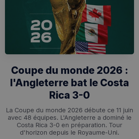
Coupe du monde 2026 :
Rechercher dans Français à Londres - Magazine
l'Angleterre bat le Costa
✨
Recherche
Chatbot IA
Rica 3-0
RECHERCHES POPULAIRES
Annuaire des professionnels
La Coupe du monde 2026 débute ce 11 juin
avec 48 équipes. L'Angleterre a dominé le
Visites guidées
Costa Rica 3-0 en préparation. Tour
d'horizon depuis le Royaume-Uni.
Événements à venir