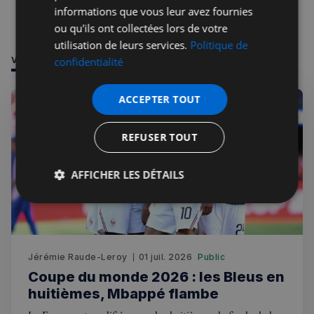
informations que vous leur avez fournies
ou qu'ils ont collectées lors de votre
utilisation de leurs services.
Politique de
VOUS POURRIEZ ÊTRE INTÉRESSÉ PAR
confidentialité
ACCEPTER TOUT
REFUSER TOUT
AFFICHER LES DÉTAILS
Strictement
Performance
Ciblage
nécessaires
Jérémie Raude-Leroy
01 juil. 2026
Public
Fonctionnalité
Coupe du monde 2026 : les Bleus en
huitièmes, Mbappé flambe