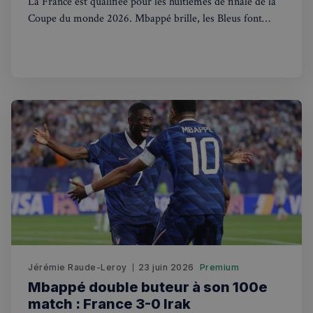
La France est qualifiée pour les huitièmes de finale de la
Coupe du monde 2026. Mbappé brille, les Bleus font
trembler la planète foot. Suivez l'aventure depuis le
Royaume-Uni.
Strictement nécessaires
Performance
Ciblage
Fonctionnalité
Les cookies strictement nécessaires habilitent des
fonctionnalités de base du site Web telles que la
connexion des utilisateurs et la gestion des comptes.
Le site Web ne peut pas être utilisé correctement
sans les cookies strictement nécessaires.
Fournisseur
/
Nom
Expiration
Domaine
_px3
5 minutes
Wix.com, Inc.
27
.stripecdn.com
secondes
Jérémie Raude-Leroy
23 juin 2026
Premium
Mbappé double buteur à son 100e
match : France 3-0 Irak