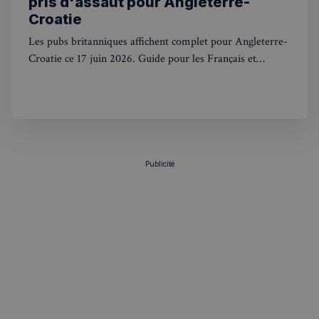
pris d'assaut pour Angleterre-
Croatie
Les pubs britanniques affichent complet pour Angleterre-
Croatie ce 17 juin 2026. Guide pour les Français et
francophones au Royaume-Uni : où voir le match et
VISITOR_PRIVACY_METADATA
5 mois 4
YouTube
comment réserver.
semaines
.youtube.com
Publicité