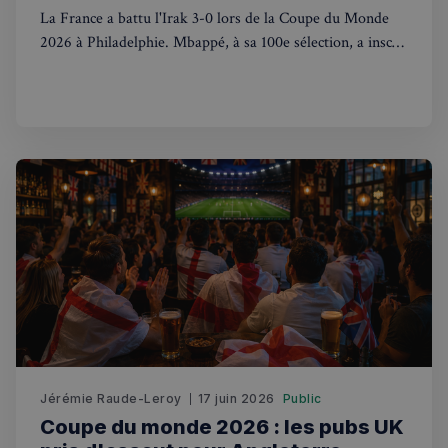
La France a battu l'Irak 3-0 lors de la Coupe du Monde
2026 à Philadelphie. Mbappé, à sa 100e sélection, a inscrit
un doublé. Match interrompu 2h pour orage.
Politique de confidentialité de
Google
CookieScriptConsent
4
CookieScript
semaines
francaisalondres.com
2 jours
Jérémie Raude-Leroy
17 juin 2026
Public
Coupe du monde 2026 : les pubs UK
sp_t
1 an
Spotify Inc.
.spotify.com