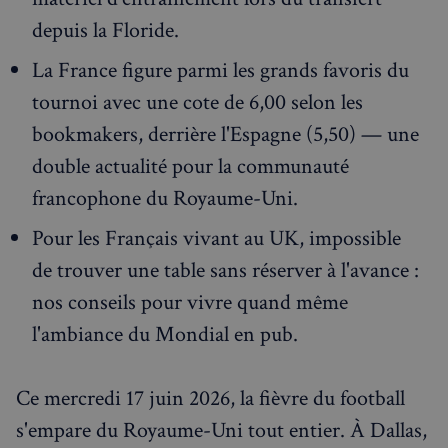
depuis la Floride.
La France figure parmi les grands favoris du
tournoi avec une cote de 6,00 selon les
bookmakers, derrière l'Espagne (5,50) — une
double actualité pour la communauté
francophone du Royaume-Uni.
Pour les Français vivant au UK, impossible
de trouver une table sans réserver à l'avance :
nos conseils pour vivre quand même
Rechercher dans Français à Londres - Magazine
l'ambiance du Mondial en pub.
✨
Recherche
Chatbot IA
Ce mercredi 17 juin 2026, la fièvre du football
RECHERCHES POPULAIRES
s'empare du Royaume-Uni tout entier. À Dallas,
Annuaire des professionnels