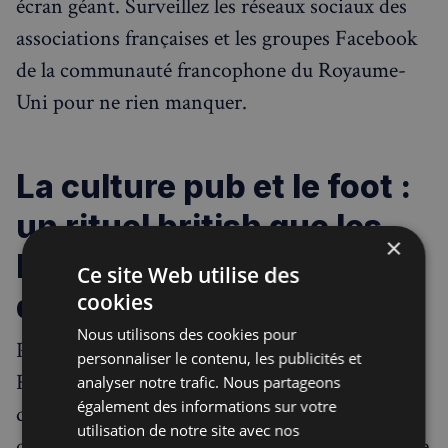
écran géant. Surveillez les réseaux sociaux des
associations françaises et les groupes Facebook
de la communauté francophone du Royaume-
Uni pour ne rien manquer.
La culture pub et le foot :
un rituel british que les
×
Français adorent (ou
Ce site Web utilise des
détestent)
cookies
Nous utilisons des cookies pour
Pour les nouveaux arrivants français au
personnaliser le contenu, les publicités et
Royaume-Uni, regarder un match de football
analyser notre trafic. Nous partageons
également des informations sur votre
dans un pub anglais peut être une révélation —
utilisation de notre site avec nos
ou un choc culturel. La différence avec la France