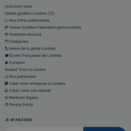
✉️ Ecrivez-nous
Visites guidées Londres 🇬🇧
📈 Nos offres publicitaires
💳 Visites Guidées Paiements personnalisés
💳 Paiement sécurisé
🗂️ Catégories
💂 releve de la garde Londres
🎓 Écoles Françaises de Londres
👤 À propos
Guided Tours in London
🤝 Nos partenaires
🏢 Créer votre entreprise à Londres
💻 Créez votre site internet
𝌭 Mentions légales
🧾 Privacy Policy
JE M'ABONNE
Votre adresse courriel