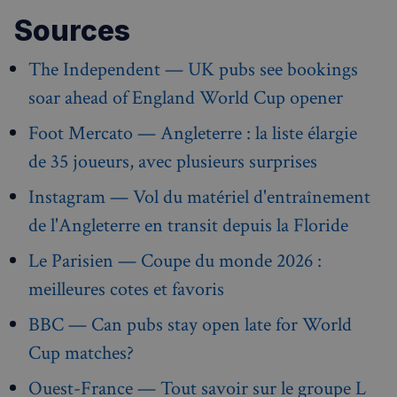
.francaisalondres.com
Enregistr
une t
des publi
des
Sources
spécifiqu
préfé
ont été
de
affichées
l'utili
The Independent — UK pubs see bookings
Serait uti
pour l
uniquem
vidéo
pour les
soar ahead of England World Cup opener
Youtu
performa
intégr
plutôt q
dans l
Foot Mercato — Angleterre : la liste élargie
pour le c
sites; 
des
égale
utilisateu
de 35 joueurs, avec plusieurs surprises
déter
mid
1 an
Meta Platform Inc.
tant que
si le v
moi
.instagram.com
cookie d
du sit
première
Instagram — Vol du matériel d'entraînement
utilise
partie, il
nouve
peut pas 
l'anci
de l'Angleterre en transit depuis la Floride
utilisé p
versi
effectuer
l'inte
suivi sur
Le Parisien — Coupe du monde 2026 :
Youtu
plusieurs
__stripe_sid
domaine
30
Stripe Inc.
YSC
Session
Ce co
Google LLC
meilleures cotes et favoris
minu
.francaisalondres.com
est dé
.youtube.com
_ga
1 an 1
Ce nom 
Google LLC
par Y
mois
cookie es
.francaisalondres.com
pour 
BBC — Can pubs stay open late for World
associé à
les vu
Google
vidéo
Cup matches?
Universa
intégr
Analytics
est une m
__Secure-YNID
.youtube.com
5 mois 4
Ouest-France — Tout savoir sur le groupe L
jour
semaines