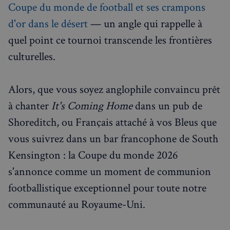
Coupe du monde de football et ses crampons
d'or dans le désert
— un angle qui rappelle à
quel point ce tournoi transcende les frontières
sp_landing
1 jour
Spotify Inc.
.spotify.com
culturelles.
Alors, que vous soyez anglophile convaincu prêt
à chanter
It's Coming Home
dans un pub de
Shoreditch, ou Français attaché à vos Bleus que
vous suivrez dans un bar francophone de South
Kensington : la Coupe du monde 2026
Nom
Fournisseur
/
Domaine
Expira
Fournisseur
/
s'annonce comme un moment de communion
Nom
Expiration
Descript
bokunSessionId_e31aadc8-
francaisalondres.com
19
Domaine
3401-4174-94a9-
minu
Fournisseur
/
footballistique exceptionnel pour toute notre
Nom
Expiration
Descr
7d86413a71e5
59
OAID
1 an
Associé à
OpenX Technologies
Domaine
secon
platefor
Inc.
communauté au Royaume-Uni.
publicita
servedby.revive-
VISITOR_INFO1_LIVE
5 mois 4
Ce co
Google LLC
destination_url
forum.francaisalondres.com
Sessi
bannière
adserver.net
semaines
est dé
.youtube.com
OpenX p
par Y
__stripe_mid
1 a
Stripe Inc.
les édite
pour 