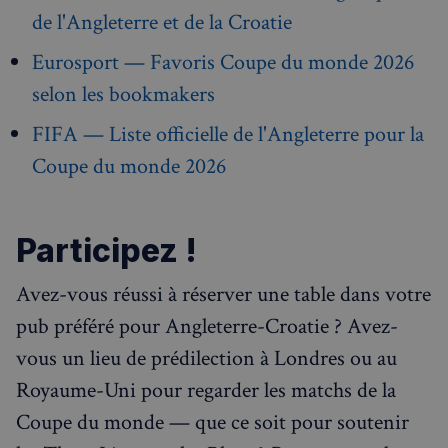
importan
de l'Angleterre et de la Croatie
service
_gcl_au
2 mois 4
Ce co
Google LLC
d'analyse
semaines
est dé
.francaisalondres.com
plus
par
Eurosport — Favoris Coupe du monde 2026
couramm
Doubl
utilisé de
et fou
selon les bookmakers
Google. 
des
cookie es
infor
utilisé p
sur la
FIFA — Liste officielle de l'Angleterre pour la
distingue
maniè
utilisateu
dont
uniques 
Coupe du monde 2026
l'utili
attribua
final u
numéro
le sit
généré
et sur
aléatoir
public
comme
que
Participez !
identifia
l'utili
client. Il 
final 
inclus da
voir a
chaque
Avez-vous réussi à réserver une table dans votre
de vis
demande
ledit s
page d'un
Web.
pub préféré pour Angleterre-Croatie ? Avez-
et utilis
calculer l
test_cookie
14
Ce co
Google LLC
vous un lieu de prédilection à Londres ou au
données
minutes
est dé
.doubleclick.net
visiteur, 
53
par
session e
Royaume-Uni pour regarder les matchs de la
secondes
Doubl
campagn
(qui
pour les
Coupe du monde — que ce soit pour soutenir
appart
rapports
Googl
d'analys
pour