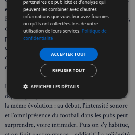
partenaires de publicité et d'analyse qui
est frappante dès les premières minutes : en
peuvent les combiner avec d'autres
informations que vous leur avez fournies
France, on regarde le foot à la maison ou au café,
ou qu'ils ont collectées lors de votre
dans une ambiance relativement calme entre
utilisation de leurs services.
Politique de
proches. En Angleterre, le pub est un sanctuaire
confidentialité
collectif, presque religieux, où chaque but
ACCEPTER TOUT
déclenche une communion de joie (ou de
désespoir) difficile à décrire.
REFUSER TOUT
Les expatriés francophones installés à Londres
AFFICHER LES DÉTAILS
depuis quelques années témoignent souvent de
Strictement
Performance
Ciblage
la même évolution : au début, l'intensité sonore
nécessaires
et l'omniprésence du football dans les pubs peut
surprendre, voire intimider. Puis on s'y habitue,
Fonctionnalité
et on finit par trouver ça… addictif. La solidarité