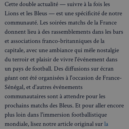
Cette double actualité — suivre à la fois les
sp_t
1 an
Spotify Inc.
.spotify.com
Lions et les Bleus — est une spécificité de notre
communauté. Les soirées matchs de la France
donnent lieu à des rassemblements dans les bars
et associations franco-britanniques de la
VISITOR_PRIVACY_METADATA
5 mois 4
YouTube
capitale, avec une ambiance qui mêle nostalgie
semaines
.youtube.com
du terroir et plaisir de vivre l'événement dans
un pays de football. Des diffusions sur écran
géant ont été organisées à l'occasion de France-
Sénégal, et d'autres événements
communautaires sont à attendre pour les
prochains matchs des Bleus. Et pour aller encore
plus loin dans l'immersion footballistique
mondiale, lisez notre article original sur
la