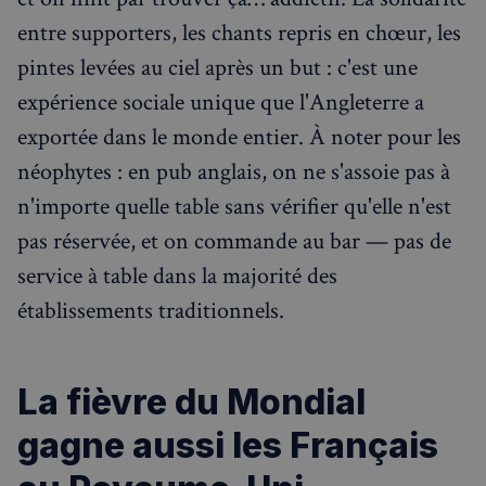
entre supporters, les chants repris en chœur, les
pintes levées au ciel après un but : c'est une
expérience sociale unique que l'Angleterre a
Strictement nécessaires
Performance
exportée dans le monde entier. À noter pour les
Ciblage
Fonctionnalité
néophytes : en pub anglais, on ne s'assoie pas à
Les cookies strictement nécessaires habilitent des
n'importe quelle table sans vérifier qu'elle n'est
fonctionnalités de base du site Web telles que la
connexion des utilisateurs et la gestion des comptes.
pas réservée, et on commande au bar — pas de
Le site Web ne peut pas être utilisé correctement
sans les cookies strictement nécessaires.
service à table dans la majorité des
Fournisseur
/
établissements traditionnels.
Nom
Expiration
Domaine
_px3
5 minutes
Wix.com, Inc.
27
.stripecdn.com
secondes
La fièvre du Mondial
gagne aussi les Français