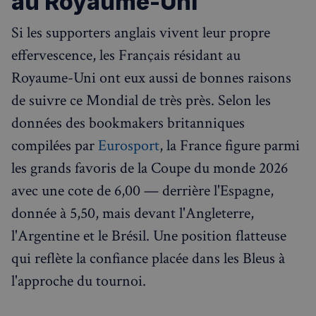
au Royaume-Uni
Si les supporters anglais vivent leur propre
effervescence, les Français résidant au
Royaume-Uni ont eux aussi de bonnes raisons
de suivre ce Mondial de très près. Selon les
Politique de confidentialité de
données des bookmakers britanniques
Google
compilées par
Eurosport
, la France figure parmi
CookieScriptConsent
4
CookieScript
les grands favoris de la Coupe du monde 2026
semaines
francaisalondres.com
2 jours
avec une cote de 6,00 — derrière l'Espagne,
donnée à 5,50, mais devant l'Angleterre,
l'Argentine et le Brésil. Une position flatteuse
qui reflète la confiance placée dans les Bleus à
l'approche du tournoi.