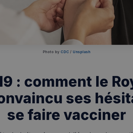
Photo by 
CDC
 / 
Unsplash
19 : comment le R
convaincu ses hésit
se faire vacciner