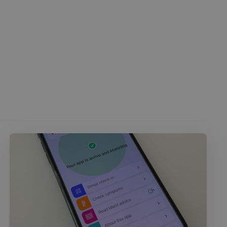
 des utilisateurs et
aires.
écurité, pour détecter
et minimiser le
 peut collecter des
 l'ID du périphérique
erminer un
f.
Cookie-Script.com
 consentement des
st nécessaire que la
com fonctionne
té du plugin Spotify
ionnalité intersite.
le consentement de
tialité pour leur
e les données sur le
t diverses
ialité, en veillant à