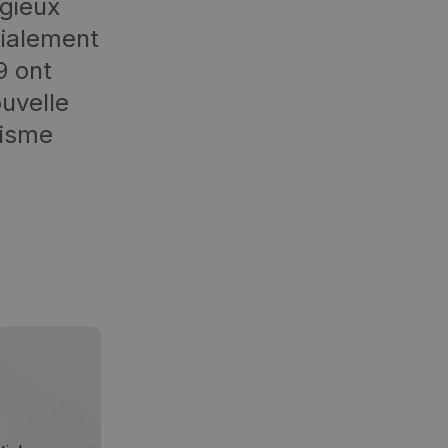
igieux
tialement
9 ont
ouvelle
cisme