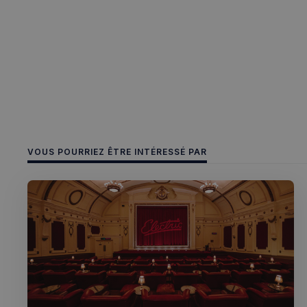
Les cookies stricteme
la gestion des compte
Nom
_px3
VOUS POURRIEZ ÊTRE INTÉRESSÉ PAR
CookieScriptConse
sp_t
VISITOR_PRIVACY_