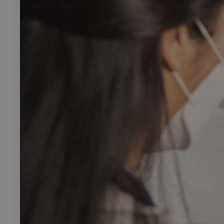
Rech
RECHERCH
Annuaire 
Visites g
Événemen