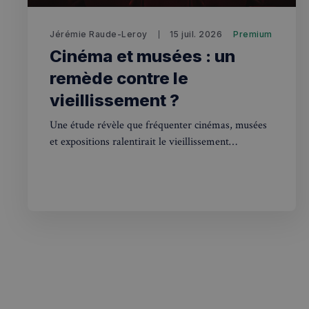
Jérémie Raude-Leroy
15 juil. 2026
Premium
sp_landing
Cinéma et musées : un
remède contre le
vieillissement ?
Nom
Nom
Nom
bokunSessionId_e3
Une étude révèle que fréquenter cinémas, musées
3401-4174-94a9-
OAID
7d86413a71e5
et expositions ralentirait le vieillissement
VISITOR_INFO1_LIV
biologique. Une excellente nouvelle pour les
destination_url
Franco-Londoniens !
__stripe_mid
_ga
YSC
__Secure-YNID
mid
_gcl_au
__stripe_sid
pxcts
test_cookie