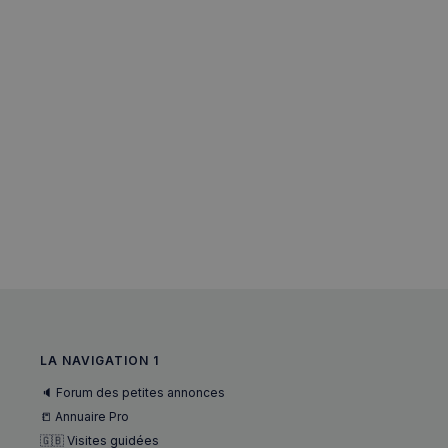
m
OAGEO
_ga_94D1NH5B76
_pxde
IDE
_pxvid
__Secure-
ROLLOUT_TOKEN
LA NAVIGATION 1
🔈 Forum des petites annonces
📒 Annuaire Pro
🇬🇧 Visites guidées