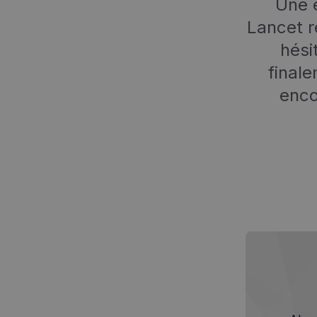
Une é
Lancet r
hési
finale
enco