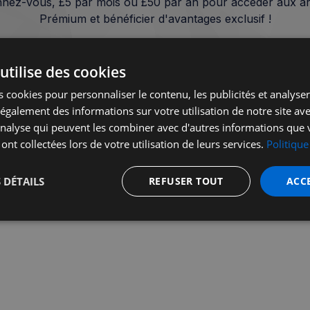
nez-vous, £5 par mois ou £50 par an pour accéder aux art
Prémium et bénéficier d'avantages exclusif !
Je m'abonne
utilise des cookies
 cookies pour personnaliser le contenu, les publicités et analyser 
Vous avez déjà un compte?
Se connecter
galement des informations sur votre utilisation de notre site av
'analyse qui peuvent les combiner avec d'autres informations que 
 ont collectées lors de votre utilisation de leurs services.
Politique
 DÉTAILS
REFUSER TOUT
ACC
Publicité - Pour consulter le média sans publicité, inscrivez-vous
t
Performance
Ciblage
Fo
s