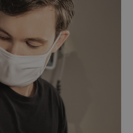
fermer
esc
es - Magazine