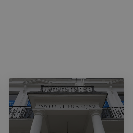
Strictement nécessaires
Performance
Ciblage
Fonctionnalité
nt nécessaires habilitent des fonctionnalités de base du site Web telles que la connexion
s. Le site Web ne peut pas être utilisé correctement sans les cookies strictement nécess
Fournisseur
/
Expiration
Description
Domaine
5 minutes
Ce cookie est utilisé à des fins de s
Wix.com, Inc.
27
les visiteurs malveillants sur le site 
.stripecdn.com
secondes
blocage des utilisateurs légitimes. Il
informations telles que l'adresse IP,
et l'activité de navigation pour dét
comportement potentiellement noci
nt
4
Ce cookie est utilisé par le service 
CookieScript
semaines
pour mémoriser les préférences de
francaisalondres.com
2 jours
visiteurs en matière de cookies. Il e
bannière de cookies Cookie-Script.
correctement.
Politique de confidentialité de Google
1 an
Requis pour garantir la fonctionnali
Spotify Inc.
intégré. Cela n'entraîne aucune fonct
.spotify.com
METADATA
5 mois 4
Ce cookie est utilisé pour stocker 
YouTube
semaines
l'utilisateur et les choix de confiden
.youtube.com
interaction avec le site. Il enregistr
consentement du visiteur concernan
politiques et paramètres de confident