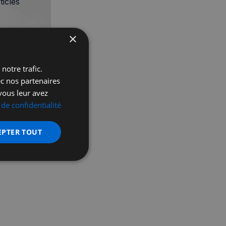
icles
×
notre trafic.
ec nos partenaires
vous leur avez
 de confidentialité
EPTER TOUT
nctionnalité