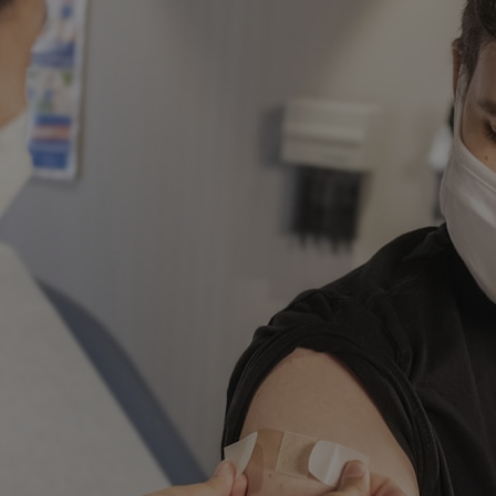
✨
erche
Chatbot IA
Rechercher dans Français à Londr
ES POPULAIRES
des professionnels
uidées
ts à venir