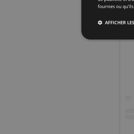
fournies ou qu'ils
AFFICHER LES
Strictemen
nécessaire
Les cookies stricteme
la gestion des compte
Nom
_px3