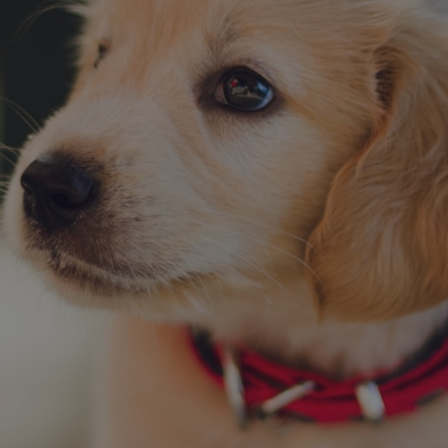
✨
erche
Chatbot IA
Rechercher dans Français à Londr
ES POPULAIRES
des professionnels
uidées
ts à venir