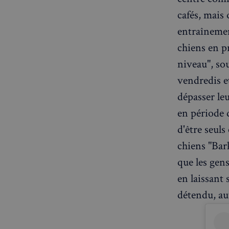
OAID
7d86413a71e5
VISITOR_INFO1_LIV
cafés, mais 
entraînemen
destination_url
__stripe_mid
_ga
chiens en p
YSC
niveau", sou
__Secure-YNID
mid
vendredis e
_gcl_au
dépasser le
__stripe_sid
pxcts
en période 
test_cookie
d'être seuls
m
chiens "Bar
que les gens
OAGEO
_ga_94D1NH5B76
en laissant 
détendu, au
_pxde
IDE
_pxvid