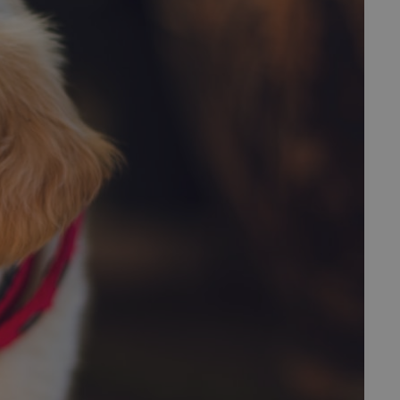
fermer
esc
es - Magazine