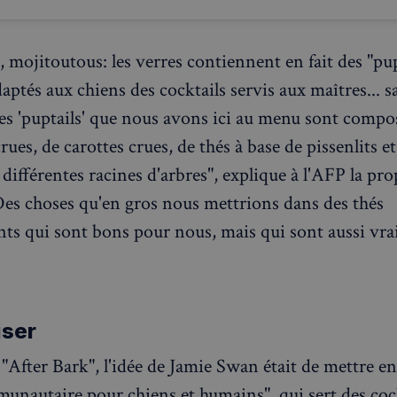
informations telles que l'adresse IP,
et l'activité de navigation pour dét
comportement potentiellement noci
 mojitoutous: les verres contiennent en fait des "pup
nt
4
Ce cookie est utilisé par le service 
CookieScript
semaines
pour mémoriser les préférences de
francaisalondres.com
ptés aux chiens des cocktails servis aux maîtres... sa
2 jours
visiteurs en matière de cookies. Il e
bannière de cookies Cookie-Script.
Les 'puptails' que nous avons ici au menu sont compo
correctement.
Politique de confidentialité de Google
1 an
Requis pour garantir la fonctionnali
Spotify Inc.
rues, de carottes crues, de thés à base de pissenlits et
intégré. Cela n'entraîne aucune fonct
.spotify.com
différentes racines d'arbres", explique à l'AFP la pro
METADATA
5 mois 4
Ce cookie est utilisé pour stocker 
YouTube
semaines
l'utilisateur et les choix de confiden
.youtube.com
"Des choses qu'en gros nous mettrions dans des thés
interaction avec le site. Il enregistr
consentement du visiteur concernan
ants qui sont bons pour nous, mais qui sont aussi vr
politiques et paramètres de confident
ce que leurs préférences soient hon
prochaines sessions.
1 jour
Requis pour garantir la fonctionnali
Spotify Inc.
intégré. Cela n'entraîne aucune fonct
.spotify.com
iser
Fournisseur
Fournisseur
/
/
Domaine
Expiration
Description
"After Bark", l'idée de Jamie Swan était de mettre en
Expiration
Description
Domaine
Fournisseur
/
Expiration
Description
1aadc8-
francaisalondres.com
19
Domaine
unautaire pour chiens et humains", qui sert des cock
minutes