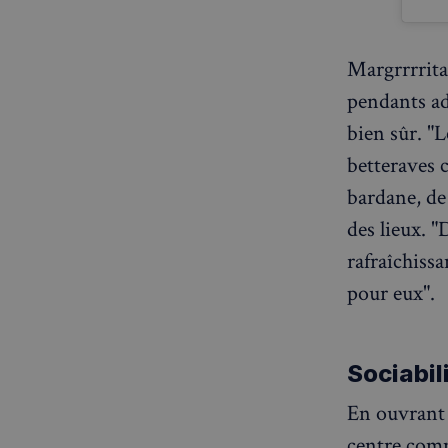
Margrrrrita,
CookieScriptConse
pendants ada
bien sûr. "
sp_t
betteraves c
bardane, de 
VISITOR_PRIVACY_
des lieux. 
rafraîchiss
pour eux".
sp_landing
Sociabil
Nom
En ouvrant 
Nom
Nom
bokunSessionId_e3
centre comm
3401-4174-94a9-