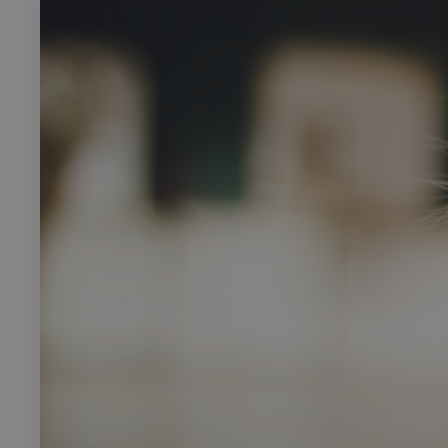
Rech
RECHERCH
Annuaire 
Visites g
Événemen