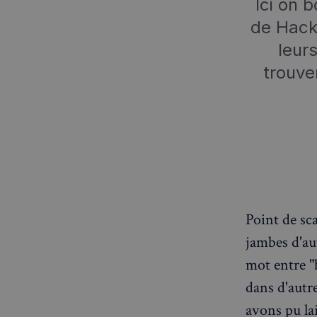
Ici on 
de Hack
leur
trouve
Point de sc
jambes d'aut
mot entre "b
dans d'autr
avons pu lai