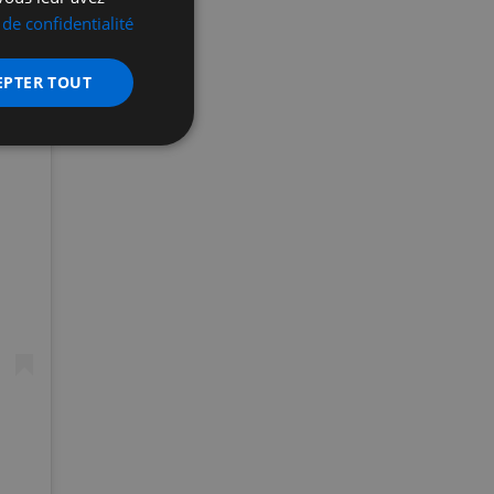
 de confidentialité
EPTER TOUT
nctionnalité
 des utilisateurs et
aires.
écurité, pour détecter
et minimiser le
 peut collecter des