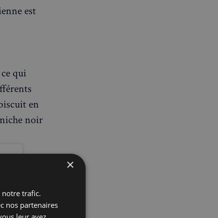
ienne est
 ce qui
fférents
biscuit en
aniche noir
×
notre trafic.
ec nos partenaires
vous leur avez