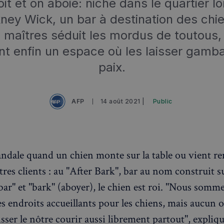
boit et on aboie: niché dans le quartier l
ney Wick, un bar à destination des chie
s maîtres séduit les mordus de toutous, 
nt enfin un espace où les laisser gamb
paix.
AFP
14 août 2021 |
Public
andale quand un chien monte sur la table ou vient ren
res clients : au "After Bark", bar au nom construit s
ar" et "bark" (aboyer), le chien est roi. "Nous sommes
es endroits accueillants pour les chiens, mais aucun 
sser le nôtre courir aussi librement partout", expliq