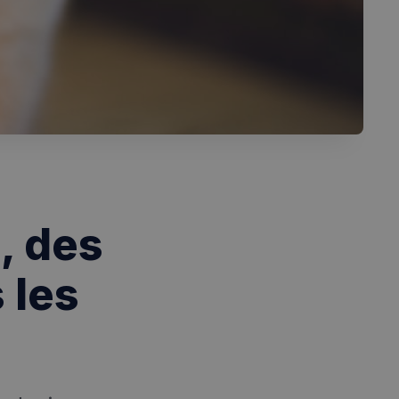
, des
 les