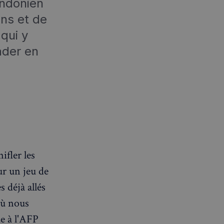
ondonien
ns et de
qui y
ader en
ifler les
ur un jeu de
 déjà allés
où nous
ue à l'AFP