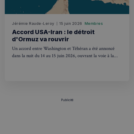
sp_t
1 an
Spotify Inc.
.spotify.com
Jérémie Raude-Leroy
15 juin 2026
Membres
Accord USA-Iran : le détroit
d'Ormuz va rouvrir
Un accord entre Washington et Téhéran a été annoncé
VISITOR_PRIVACY_METADATA
5 mois 4
YouTube
dans la nuit du 14 au 15 juin 2026, ouvrant la voie à la
semaines
.youtube.com
réouverture du détroit d'Ormuz. Les marchés s'envolent.
Publicité