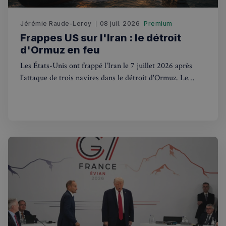
Jérémie Raude-Leroy
08 juil. 2026
Premium
Frappes US sur l'Iran : le détroit
d'Ormuz en feu
Les États-Unis ont frappé l'Iran le 7 juillet 2026 après
Strictement nécessaires
Performance
l'attaque de trois navires dans le détroit d'Ormuz. Le
Ciblage
Fonctionnalité
Royaume-Uni, via l'UKMTO, est en première ligne.
Les cookies strictement nécessaires habilitent des
fonctionnalités de base du site Web telles que la
connexion des utilisateurs et la gestion des comptes.
Le site Web ne peut pas être utilisé correctement
sans les cookies strictement nécessaires.
Fournisseur
/
Nom
Expiration
Domaine
_px3
5 minutes
Wix.com, Inc.
27
.stripecdn.com
secondes