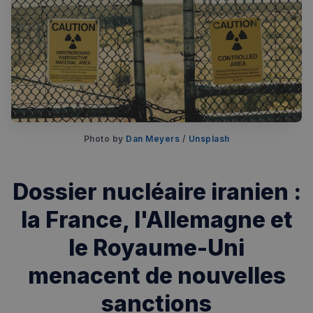
Photo by 
Dan Meyers
 / 
Unsplash
Rechercher dans Français à Londres - Magazine
Dossier nucléaire iranien :
✨
Recherche
Chatbot IA
la France, l'Allemagne et
RECHERCHES POPULAIRES
le Royaume-Uni
Annuaire des professionnels
menacent de nouvelles
Visites guidées
sanctions
Événements à venir