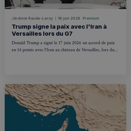
Jérémie Raude-Leroy
18 juin 2026
Premium
Trump signe la paix avec l'Iran à
Versailles lors du G7
Donald Trump a signé le 17 juin 2026 un accord de paix
Politique de confidentialité de
en 14 points avec l'Iran au château de Versailles, lors du
Google
G7 d'Évian. La France au cœur du jeu diplomatique
mondial.
CookieScriptConsent
4
CookieScript
semaines
francaisalondres.com
2 jours