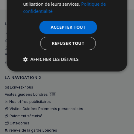
utilisation de leurs services.
Politique de
confidentialité
LA NAVIGATION 1
ACCEPTER TOUT
🔈 Forum des petites annonces
📒 Annuaire Pro
REFUSER TOUT
🇬🇧 Visites guidées
🥂 Événements
AFFICHER LES DÉTAILS
📈 Offres publicitaires
Strictement
Performance
Ciblage
nécessaires
LA NAVIGATION 2
✉️ Ecrivez-nous
Visites guidées Londres 🇬🇧
Fonctionnalité
📈 Nos offres publicitaires
💳 Visites Guidées Paiements personnalisés
💳 Paiement sécurisé
🗂️ Catégories
💂 releve de la garde Londres