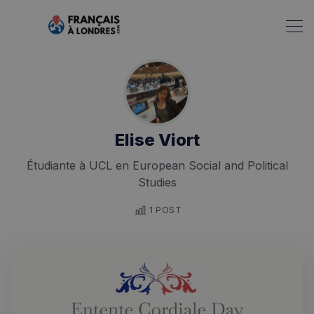
Elise Viort
Étudiante à UCL en European Social and Political
Rechercher dans Français à Londres - Magazine
Studies
✨
Recherche
Chatbot IA
1 POST
RECHERCHES POPULAIRES
Annuaire des professionnels
Visites guidées
Événements à venir