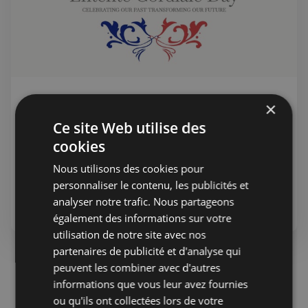
Elise Viort
19 avr. 2025
Public
×
Entente Cordiale Day: une
Ce site Web utilise des
coopération entre étudiants
cookies
L’Entente Cordiale Challenge : quand l’excellence
Nous utilisons des cookies pour
académique franco-britannique s’unit pour façonner les
personnaliser le contenu, les publicités et
solutions de demain.
analyser notre trafic. Nous partageons
Diplomatie
également des informations sur votre
utilisation de notre site avec nos
partenaires de publicité et d'analyse qui
peuvent les combiner avec d'autres
informations que vous leur avez fournies
ou qu'ils ont collectées lors de votre