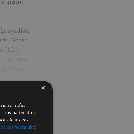
de quatre
 Le syndicat
rès l'échec
n (TfL).
dres, cette
qu'il faut
×
notre trafic.
ec nos partenaires
vous leur avez
 de confidentialité
icles