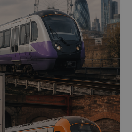
fermer
esc
es - Magazine