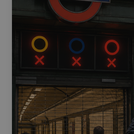
Rech
RECHERCH
Annuaire 
Visites g
Événemen