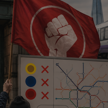
✨
erche
Chatbot IA
Rechercher dans Français à Londr
ES POPULAIRES
des professionnels
uidées
ts à venir