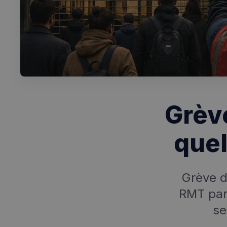
Grève
quel
Grève d
RMT para
se