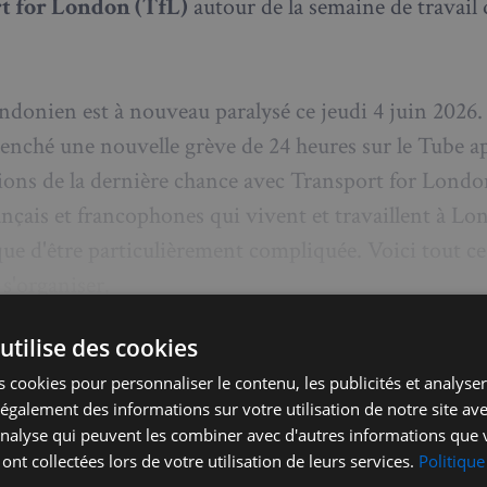
t for London (TfL)
autour de la semaine de travail 
ndonien est à nouveau paralysé ce jeudi 4 juin 2026.
nché une nouvelle grève de 24 heures sur le Tube ap
ions de la dernière chance avec Transport for Londo
nçais et francophones qui vivent et travaillent à Lon
ue d'être particulièrement compliquée. Voici tout ce 
s'organiser.
utilise des cookies
 cookies pour personnaliser le contenu, les publicités et analyser 
galement des informations sur votre utilisation de notre site av
Envie de lire la suite ?
'analyse qui peuvent les combiner avec d'autres informations que 
 ont collectées lors de votre utilisation de leurs services.
Politique
nez-vous, £5 par mois ou £50 par an pour accéder aux art