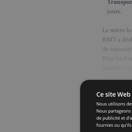
Transpor
jours.
Le métro lo
RMT a décle
de négociat
Pour les Fra
journée risq
savoir pour 
Ce site Web 
Nous utilisons des
Nous partageons é
de publicité et d
fournies ou qu'ils
Abon