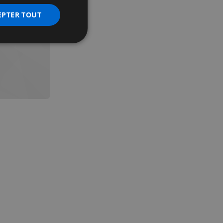
EPTER TOUT
nctionnalité
 des utilisateurs et
aires.
écurité, pour détecter
et minimiser le
 peut collecter des
 l'ID du périphérique
erminer un
f.