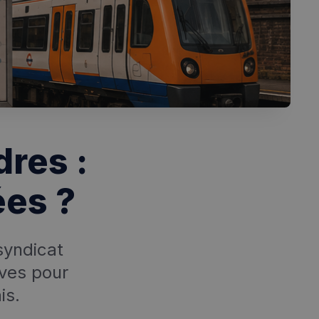
dres :
ées ?
syndicat
ives pour
is.