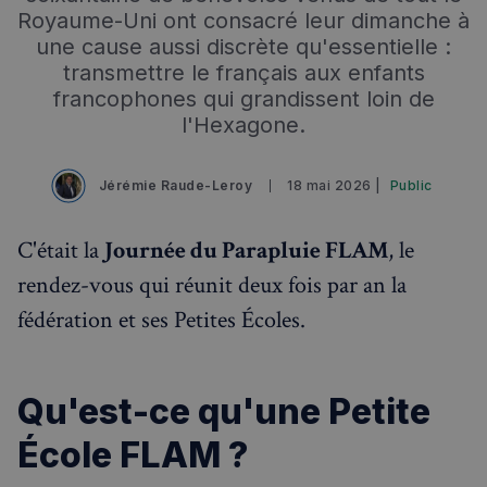
Royaume-Uni ont consacré leur dimanche à
une cause aussi discrète qu'essentielle :
transmettre le français aux enfants
francophones qui grandissent loin de
l'Hexagone.
Jérémie Raude-Leroy
18 mai 2026 |
Public
C'était la
Journée du Parapluie FLAM
, le
rendez-vous qui réunit deux fois par an la
fédération et ses Petites Écoles.
Rechercher dans Français à Londres - Magazine
✨
Recherche
Chatbot IA
Qu'est-ce qu'une Petite
RECHERCHES POPULAIRES
École FLAM ?
Annuaire des professionnels