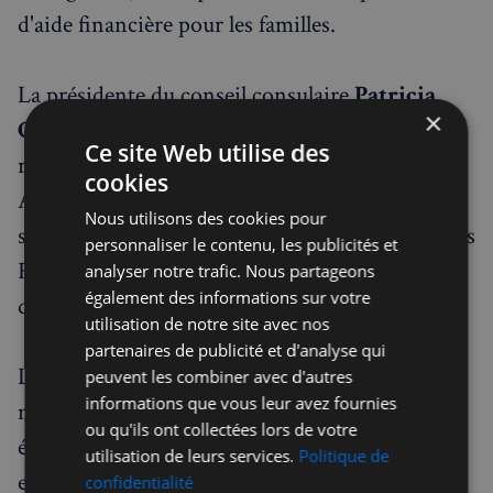
d'aide financière pour les familles.
La présidente du conseil consulaire
Patricia
×
Connell
a souligné un enjeu récurrent du
Ce site Web utilise des
réseau : « La passation va être un grand sujet. »
cookies
Après avoir visité de nombreuses écoles, elle a
Nous utilisons des cookies pour
salué leur rôle social : « C'est grâce à vous que les
personnaliser le contenu, les publicités et
Français se retrouvent et partagent des liens
analyser notre trafic. Nous partageons
également des informations sur votre
d'amitié, de la culture et, bien sûr, le français. »
utilisation de notre site avec nos
partenaires de publicité et d'analyse qui
Le conseiller
Samy AHMAR
a insisté sur le
peuvent les combiner avec d'autres
informations que vous leur avez fournies
moteur de ces structures : « On ne crée pas une
ou qu'ils ont collectées lors de votre
école FLAM sans passion. FLAM est une
utilisation de leurs services.
Politique de
excellente structure pour garder un lien social,
confidentialité