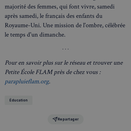
majorité des femmes, qui font vivre, samedi
Politique de confidentialité de
Google
après samedi, le français des enfants du
Royaume-Uni. Une mission de l'ombre, célébrée
CookieScriptConsent
4
CookieScript
semaines
francaisalondres.com
le temps d'un dimanche.
2 jours
Pour en savoir plus sur le réseau et trouver une
Petite École FLAM près de chez vous :
parapluieflam.org
.
sp_t
1 an
Spotify Inc.
.spotify.com
Éducation
Repartager