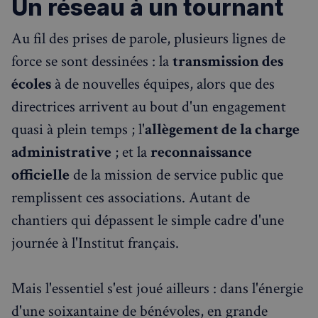
Un réseau à un tournant
Ciblage
Fonctionnalité
Les cookies strictement nécessaires habilitent des
Au fil des prises de parole, plusieurs lignes de
fonctionnalités de base du site Web telles que la
connexion des utilisateurs et la gestion des comptes.
force se sont dessinées : la
transmission des
Le site Web ne peut pas être utilisé correctement
sans les cookies strictement nécessaires.
écoles
à de nouvelles équipes, alors que des
Fournisseur
/
directrices arrivent au bout d'un engagement
Nom
Expiration
Domaine
quasi à plein temps ; l'
allègement de la charge
_px3
5 minutes
Wix.com, Inc.
27
.stripecdn.com
administrative
; et la
reconnaissance
secondes
officielle
de la mission de service public que
remplissent ces associations. Autant de
chantiers qui dépassent le simple cadre d'une
journée à l'Institut français.
Mais l'essentiel s'est joué ailleurs : dans l'énergie
d'une soixantaine de bénévoles, en grande