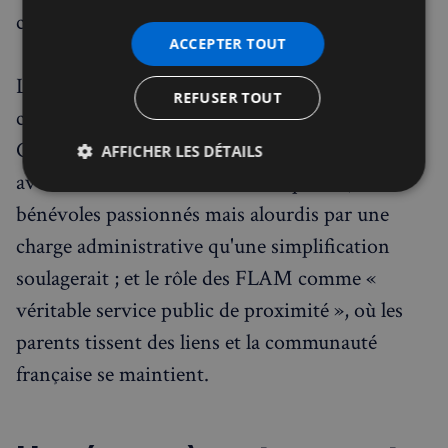
culturel et affectif avec la langue française. »
ACCEPTER TOUT
Le conseiller
Rémi Vazeille
a livré trois
REFUSER TOUT
constats tirés de ses visites à Birmingham,
Cambridge et Bristol : une demande très forte,
AFFICHER LES DÉTAILS
avec des listes d'attente faute de places ; des
Strictement
Performance
Ciblage
bénévoles passionnés mais alourdis par une
nécessaires
charge administrative qu'une simplification
soulagerait ; et le rôle des FLAM comme «
Fonctionnalité
véritable service public de proximité », où les
parents tissent des liens et la communauté
française se maintient.
Strictement nécessaires
Performance