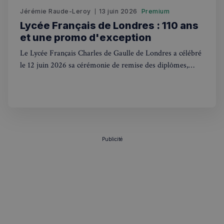
sp_t
1 an
Spotify Inc.
.spotify.com
Jérémie Raude-Leroy
13 juin 2026
Premium
Lycée Français de Londres : 110 ans
et une promo d'exception
Le Lycée Français Charles de Gaulle de Londres a célébré
le 12 juin 2026 sa cérémonie de remise des diplômes,
VISITOR_PRIVACY_METADATA
5 mois 4
YouTube
coïncidant avec ses 110 ans d'histoire.
semaines
.youtube.com
Publicité