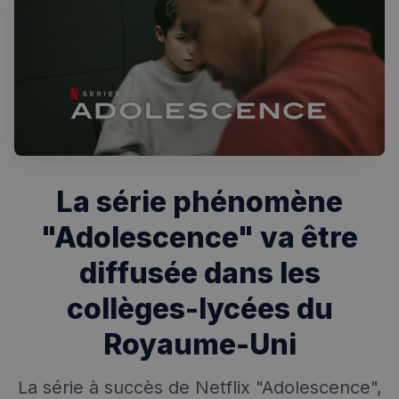
La série phénomène
Rechercher dans Français à Londres - Magazine
"Adolescence" va être
✨
Recherche
Chatbot IA
diffusée dans les
RECHERCHES POPULAIRES
collèges-lycées du
Annuaire des professionnels
Royaume-Uni
Visites guidées
La série à succès de Netflix "Adolescence",
Événements à venir