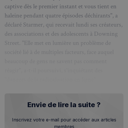
captive dès le premier instant et vous tient en
haleine pendant quatre épisodes déchirants", a
déclaré Starmer, qui recevait lundi ses créateurs,
des associations et des adolescents à Downing
Street. "Elle met en lumière un problème de
société lié à de multiples facteurs, face auquel
beaucoup de gens ne savent pas comment
réagir", a-t-il poursuivi, s'inquiétant des
"dangers de la radicalisation en ligne".
Envie de lire la suite ?
Inscrivez votre e-mail pour accéder aux articles
membres