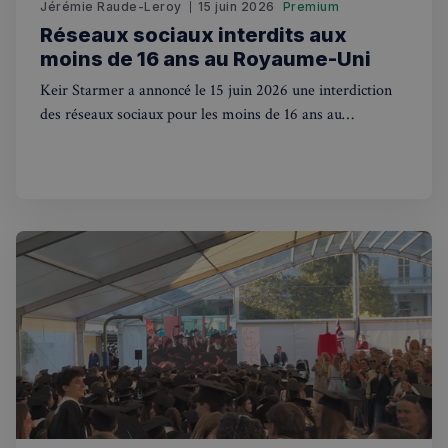
Jérémie Raude-Leroy
15 juin 2026
Premium
Réseaux sociaux interdits aux
moins de 16 ans au Royaume-Uni
Keir Starmer a annoncé le 15 juin 2026 une interdiction
des réseaux sociaux pour les moins de 16 ans au
Royaume-Uni, une mesure qui va plus loin qu'en
Politique de confidentialité de
Google
Australie.
CookieScriptConsent
4
CookieScript
semaines
francaisalondres.com
2 jours