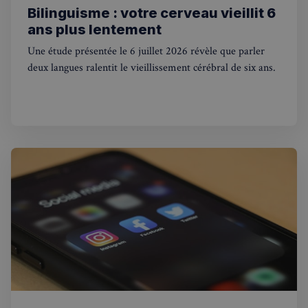
Bilinguisme : votre cerveau vieillit 6
ans plus lentement
Une étude présentée le 6 juillet 2026 révèle que parler
deux langues ralentit le vieillissement cérébral de six ans.
Strictement nécessaires
Performance
Ciblage
Fonctionnalité
Les cookies strictement nécessaires habilitent des
fonctionnalités de base du site Web telles que la
connexion des utilisateurs et la gestion des comptes.
Le site Web ne peut pas être utilisé correctement
sans les cookies strictement nécessaires.
Fournisseur
/
Nom
Expiration
Domaine
_px3
5 minutes
Wix.com, Inc.
27
.stripecdn.com
secondes