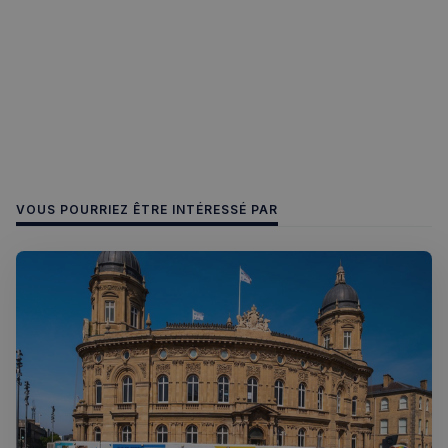
sp_t
1 an
Spotify Inc.
.spotify.com
VISITOR_PRIVACY_METADATA
5 mois 4
YouTube
semaines
.youtube.com
VOUS POURRIEZ ÊTRE INTÉRESSÉ PAR