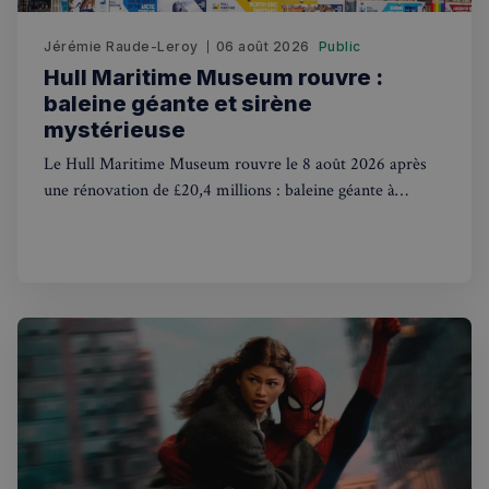
Jérémie Raude-Leroy
06 août 2026
Public
Hull Maritime Museum rouvre :
baleine géante et sirène
mystérieuse
sp_landing
1 jour
Spotify Inc.
.spotify.com
Le Hull Maritime Museum rouvre le 8 août 2026 après
une rénovation de £20,4 millions : baleine géante à
explorer et mystérieuse sirène singe victorienne au
programme.
Nom
Fournisseur
/
Domaine
Expira
Fournisseur
/
Nom
Expiration
Descript
bokunSessionId_e31aadc8-
francaisalondres.com
19
Domaine
3401-4174-94a9-
minu
Fournisseur
/
Nom
Expiration
Descr
7d86413a71e5
59
OAID
1 an
Associé à
OpenX Technologies
Domaine
secon
platefor
Inc.
publicita
servedby.revive-
VISITOR_INFO1_LIVE
5 mois 4
Ce co
Google LLC
destination_url
forum.francaisalondres.com
Sessi
bannière
adserver.net