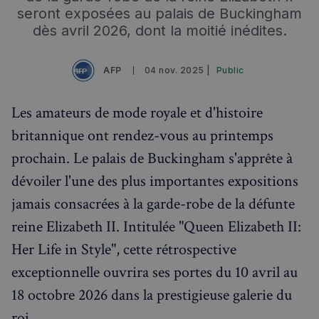
seront exposées au palais de Buckingham
dès avril 2026, dont la moitié inédites.
AFP
04 nov. 2025 |
Public
Rechercher dans Français à Londres - Magazine
Les amateurs de mode royale et d'histoire
✨
Recherche
Chatbot IA
britannique ont rendez-vous au printemps
RECHERCHES POPULAIRES
prochain. Le palais de Buckingham s'apprête à
Annuaire des professionnels
dévoiler l'une des plus importantes expositions
jamais consacrées à la garde-robe de la défunte
Visites guidées
reine Elizabeth II. Intitulée "Queen Elizabeth II:
Événements à venir
Her Life in Style", cette rétrospective
exceptionnelle ouvrira ses portes du 10 avril au
18 octobre 2026 dans la prestigieuse galerie du
roi.