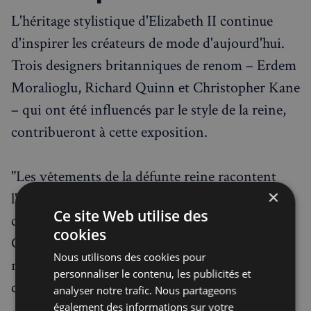
L'héritage stylistique d'Elizabeth II continue
d'inspirer les créateurs de mode d'aujourd'hui.
Trois designers britanniques de renom – Erdem
Moralioglu, Richard Quinn et Christopher Kane
– qui ont été influencés par le style de la reine,
contribueront à cette exposition.
"Les vêtements de la défunte reine racontent
×
l'histoire de la Grande-Bretagne et de l'identité
Ce site Web utilise des
changeante du pays à travers la mode", estime
cookies
Christopher Kane, illustrant comment la garde-
Nous utilisons des cookies pour
robe royale reflète l'évolution sociale et
personnaliser le contenu, les publicités et
culturelle du Royaume-Uni sur sept décennies.
analyser notre trafic. Nous partageons
également des informations sur votre