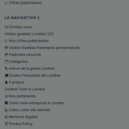
mise en 
et sur
📈 Offres publicitaires
du cont
public
sur le
que
navigate
l'utili
pour ren
LA NAVIGATION 2
final 
les pages
voir a
charger p
de vis
✉️ Ecrivez-nous
rapideme
ledit s
Visites guidées Londres 🇬🇧
Web.
_ga_94D1NH5B76
.francaisalondres.com
1 an 1
Ce cookie
📈 Nos offres publicitaires
mois
utilisé pa
__Secure-
.youtube.com
5 mois 4
Google
ROLLOUT_TOKEN
semaines
💳 Visites Guidées Paiements personnalisés
Analytics
conserve
💳 Paiement sécurisé
l'état de 
session.
🗂️ Catégories
💂 releve de la garde Londres
_pxde
.stripecdn.com
5 minutes
Ce cookie
27
utilisé p
🎓 Écoles Françaises de Londres
secondes
collecter
données
👤 À propos
toute séc
Guided Tours in London
par un pi
souvent u
🤝 Nos partenaires
pour un 
analytiq
🏢 Créer votre entreprise à Londres
anonyme
une
💻 Créez votre site internet
optimisa
𝌭 Mentions légales
des
performa
🧾 Privacy Policy