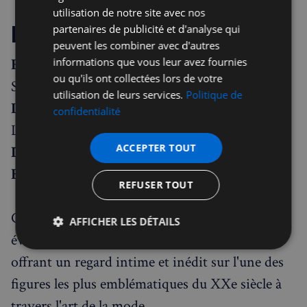
utilisation de notre site avec nos
Informations pratiques
partenaires de publicité et d'analyse qui
peuvent les combiner avec d'autres
Exposition :
"Queen Elizabeth II: Her Life in
informations que vous leur avez fournies
ou qu'ils ont collectées lors de votre
Style"
utilisation de leurs services.
Politique de
Lieu :
Galerie du roi, Palais de Buckingham,
confidentialité
Londres
ACCEPTER TOUT
Dates :
10 avril – 18 octobre 2026
Billets :
En vente dès maintenant
REFUSER TOUT
Cette exposition s'annonce comme un
AFFICHER LES DÉTAILS
événement culturel majeur à Londres en 2026,
Strictement
Performance
Ciblage
offrant un regard intime et inédit sur l'une des
nécessaires
figures les plus emblématiques du XXe siècle à
travers l'art de la mode.