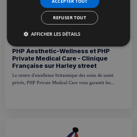
ACCEPTER TOUT
REFUSER TOUT
AFFICHER LES DÉTAILS
Jérémie Raude-Leroy
22 juil. 2026
Public
Strictement
Performance
Ciblage
PHP Aesthetic-Wellness et PHP
nécessaires
Private Medical Care - Clinique
Française sur Harley street
Le centre d'excellence britannique des soins de santé
Fonctionnalité
privés, PHP Private Medical Care vous garantit les
meilleurs traitements médicaux privés. Avec des
consultations médicales disponibles le jour même et une
ouverture 7 jours sur 7
Strictement nécessaires
Performance
Ciblage
Fonctionnalité