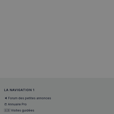
LA NAVIGATION 1
sp_landing
1 jour
Spotify Inc.
.spotify.com
🔈 Forum des petites annonces
📒 Annuaire Pro
🇬🇧 Visites guidées