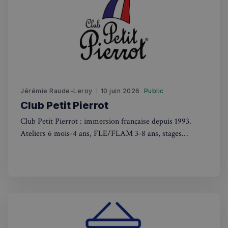
Les cookies strictement nécessaires habilitent des
fonctionnalités de base du site Web telles que la
connexion des utilisateurs et la gestion des comptes.
Le site Web ne peut pas être utilisé correctement
sans les cookies strictement nécessaires.
Fournisseur
/
Nom
Expiration
Domaine
_px3
5 minutes
Wix.com, Inc.
27
.stripecdn.com
secondes
Jérémie Raude-Leroy
10 juin 2026
Public
Club Petit Pierrot
Club Petit Pierrot : immersion française depuis 1993.
Ateliers 6 mois-4 ans, FLE/FLAM 3-8 ans, stages
vacances. Apprentissage ludique adapté à chaque âge
Politique de confidentialité de
Google