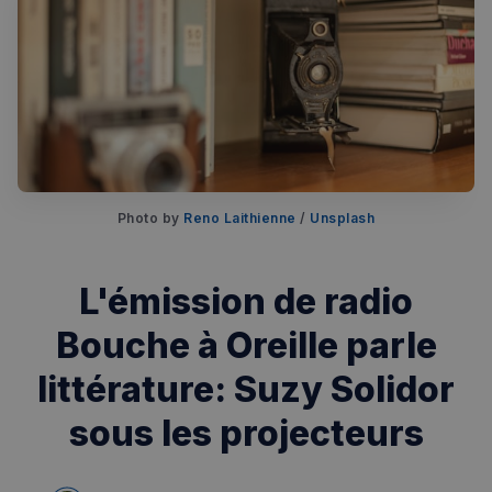
Photo by
Reno Laithienne
/
Unsplash
Rechercher dans Français à Londres - Magazine
✨
Recherche
Chatbot IA
L'émission de radio
RECHERCHES POPULAIRES
Bouche à Oreille parle
Annuaire des professionnels
littérature: Suzy Solidor
Visites guidées
sous les projecteurs
Événements à venir