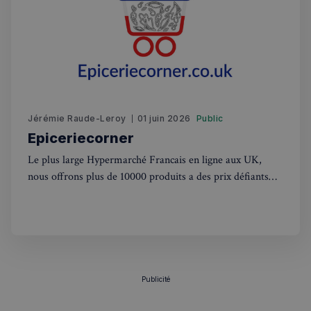
CookieScriptConsent
4
CookieScript
semaines
francaisalondres.com
2 jours
Jérémie Raude-Leroy
01 juin 2026
Public
Epiceriecorner
Le plus large Hypermarché Francais en ligne aux UK,
nous offrons plus de 10000 produits a des prix défiants
toutes concurrences. Nous livrons dans tout les UK,
sp_t
1 an
Spotify Inc.
concernant Londres la livraison est gratuite a partir de
.spotify.com
50£. Nous offrons l'unique experience de faire ses courses
comme un France,
Publicité
VISITOR_PRIVACY_METADATA
5 mois 4
YouTube
semaines
.youtube.com