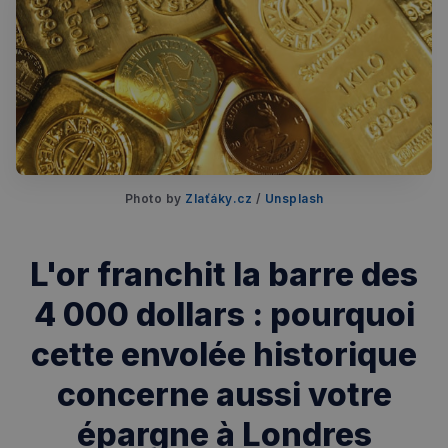
Photo by 
Zlaťáky.cz
 / 
Unsplash
L'or franchit la barre des
Rechercher dans Français à Londres - Magazine
4 000 dollars : pourquoi
✨
Recherche
Chatbot IA
cette envolée historique
RECHERCHES POPULAIRES
concerne aussi votre
Annuaire des professionnels
épargne à Londres
Visites guidées