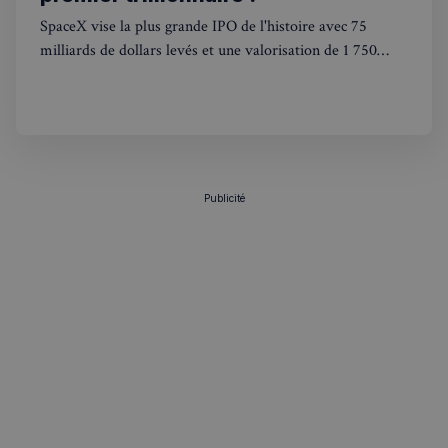
SpaceX vise la plus grande IPO de l'histoire avec 75
milliards de dollars levés et une valorisation de 1 750
milliards. Elon Musk pourrait devenir le premier
trillionnaire.
Publicité
sp_landing
1 jour
Spotify Inc.
.spotify.com