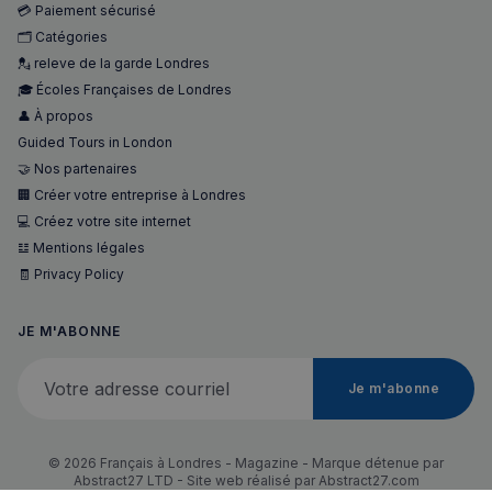
suivi sur
💳 Paiement sécurisé
Youtu
plusieurs
🗂️ Catégories
__stripe_sid
domaine
30
Stripe Inc.
YSC
Session
Ce co
Google LLC
minu
.francaisalondres.com
est dé
.youtube.com
💂 releve de la garde Londres
_ga
1 an 1
Ce nom 
Google LLC
par Y
mois
cookie es
.francaisalondres.com
pour 
🎓 Écoles Françaises de Londres
associé à
les vu
Google
👤 À propos
vidéo
Universa
intégr
Guided Tours in London
Analytics
est une m
__Secure-YNID
.youtube.com
5 mois 4
🤝 Nos partenaires
jour
semaines
importan
🏢 Créer votre entreprise à Londres
service
_gcl_au
2 mois 4
Ce co
Google LLC
💻 Créez votre site internet
d'analyse
semaines
est dé
.francaisalondres.com
plus
par
𝌭 Mentions légales
couramm
Doubl
utilisé de
🧾 Privacy Policy
et fou
Google. 
des
cookie es
infor
utilisé p
sur la
distingue
JE M'ABONNE
maniè
utilisateu
dont
uniques 
l'utili
Votre adresse courriel
attribua
final u
Je m'abonne
numéro
le sit
généré
et sur
aléatoir
public
comme
que
identifia
l'utili
© 2026 Français à Londres - Magazine - Marque détenue par
client. Il 
final 
Abstract27 LTD - Site web réalisé par
Abstract27.com
inclus da
voir a