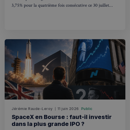
Nom
Expiration
Domaine
3,75% pour la quatrième fois consécutive ce 30 juillet
2026. Ce que cela change pour les Français au Royaume-
_px3
5 minutes
Wix.com, Inc.
27
.stripecdn.com
Uni.
secondes
Politique de confidentialité de
Google
Jérémie Raude-Leroy
11 juin 2026
Public
CookieScriptConsent
4
CookieScript
SpaceX en Bourse : faut-il investir
semaines
francaisalondres.com
2 jours
dans la plus grande IPO ?