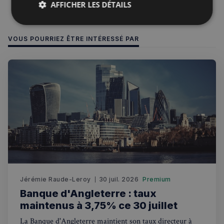
AFFICHER LES DÉTAILS
Strictement
Performance
Ciblage
nécessaires
VOUS POURRIEZ ÊTRE INTÉRESSÉ PAR
Fonctionnalité
Strictement nécessaires
Performance
Ciblage
Fonctionnalité
Les cookies strictement nécessaires habilitent des
Jérémie Raude-Leroy
30 juil. 2026
Premium
fonctionnalités de base du site Web telles que la
Banque d'Angleterre : taux
connexion des utilisateurs et la gestion des comptes.
Le site Web ne peut pas être utilisé correctement
maintenus à 3,75% ce 30 juillet
sans les cookies strictement nécessaires.
La Banque d'Angleterre maintient son taux directeur à
Fournisseur
/