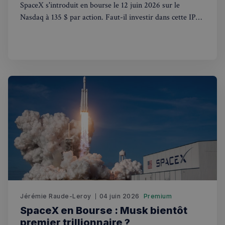
SpaceX s'introduit en bourse le 12 juin 2026 sur le
Nasdaq à 135 $ par action. Faut-il investir dans cette IPO
historique depuis le Royaume-Uni ? Notre guide complet.
sp_t
1 an
Spotify Inc.
.spotify.com
VISITOR_PRIVACY_METADATA
5 mois 4
YouTube
semaines
.youtube.com
Jérémie Raude-Leroy
04 juin 2026
Premium
SpaceX en Bourse : Musk bientôt
premier trillionnaire ?