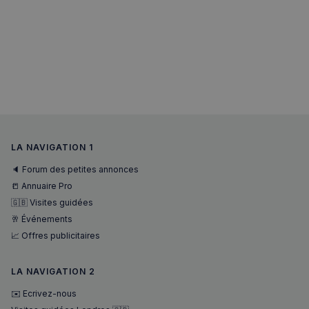
.spotify.com
VISITOR_PRIVACY_METADATA
5 mois 4
YouTube
semaines
.youtube.com
LA NAVIGATION 1
🔈 Forum des petites annonces
📒 Annuaire Pro
🇬🇧 Visites guidées
🥂 Événements
📈 Offres publicitaires
LA NAVIGATION 2
✉️ Ecrivez-nous