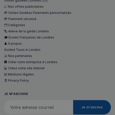
Visites guidées Londres 🇬🇧
📈 Nos offres publicitaires
💳 Visites Guidées Paiements personnalisés
sp_landing
1 jour
Spotify Inc.
💳 Paiement sécurisé
.spotify.com
🗂️ Catégories
💂 releve de la garde Londres
🎓 Écoles Françaises de Londres
👤 À propos
Guided Tours in London
🤝 Nos partenaires
🏢 Créer votre entreprise à Londres
💻 Créez votre site internet
Nom
Fournisseur
/
Domaine
Expira
𝌭 Mentions légales
Fournisseur
/
Nom
Expiration
Descript
🧾 Privacy Policy
bokunSessionId_e31aadc8-
francaisalondres.com
19
Domaine
3401-4174-94a9-
minu
Fournisseur
/
Nom
Expiration
Descr
7d86413a71e5
59
OAID
1 an
Associé à
OpenX Technologies
Domaine
secon
platefor
Inc.
JE M'ABONNE
publicita
servedby.revive-
VISITOR_INFO1_LIVE
5 mois 4
Ce co
Google LLC
destination_url
forum.francaisalondres.com
Sessi
bannière
adserver.net
semaines
est dé
.youtube.com
Votre adresse courriel
OpenX p
par Y
__stripe_mid
1 a
Stripe Inc.
les édite
Je m'abonne
pour 
.francaisalondres.com
Enregistr
une t
des publi
des