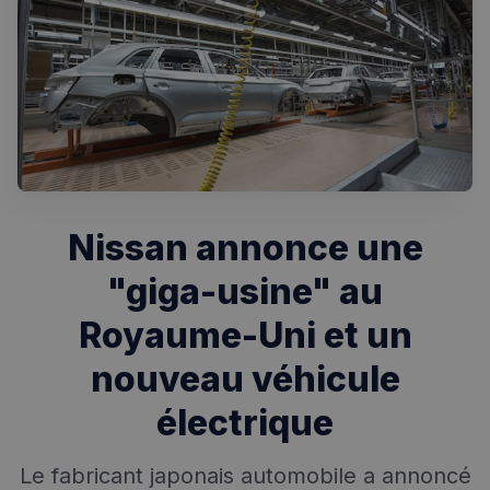
Rechercher dans Français à Londres - Magazine
✨
Recherche
Chatbot IA
RECHERCHES POPULAIRES
Nissan annonce une
Annuaire des professionnels
"giga-usine" au
Visites guidées
Royaume-Uni et un
Événements à venir
nouveau véhicule
électrique
Le fabricant japonais automobile a annoncé