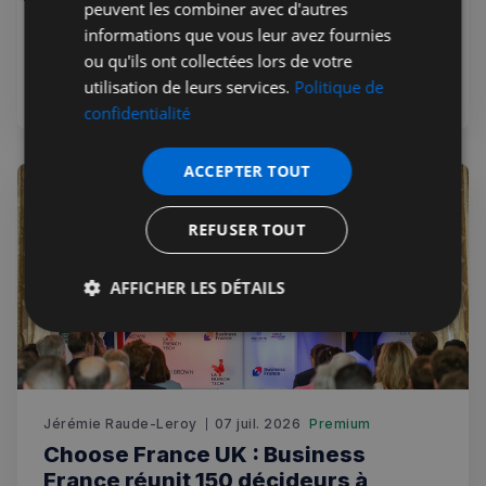
peuvent les combiner avec d'autres
Le centre d'excellence britannique des soins de santé
informations que vous leur avez fournies
privés, PHP Private Medical Care vous garantit les
ou qu'ils ont collectées lors de votre
meilleurs traitements médicaux privés. Avec des
utilisation de leurs services.
Politique de
consultations médicales disponibles le jour même et une
confidentialité
ouverture 7 jours sur 7
ACCEPTER TOUT
REFUSER TOUT
AFFICHER LES DÉTAILS
Strictement
Performance
Ciblage
nécessaires
Jérémie Raude-Leroy
07 juil. 2026
Premium
Fonctionnalité
Choose France UK : Business
France réunit 150 décideurs à