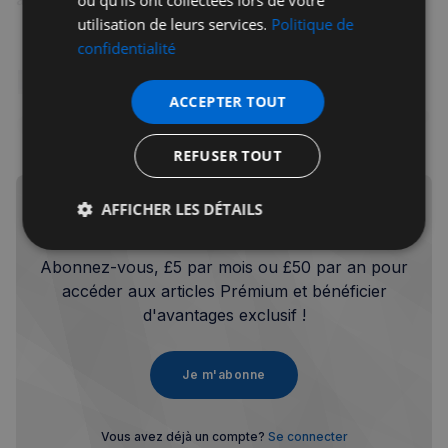
ou qu'ils ont collectées lors de votre
utilisation de leurs services.
Politique de
confidentialité
Le mythe de la pinte à 5£ :
ACCEPTER TOUT
encore possible en 2026 ?
REFUSER TOUT
AFFICHER LES DÉTAILS
Envie de lire la suite ?
Strictement
Performance
Ciblage
Abonnez-vous, £5 par mois ou £50 par an pour
nécessaires
accéder aux articles Prémium et bénéficier
d'avantages exclusif !
Fonctionnalité
Je m'abonne
Vous avez déjà un compte?
Se connecter