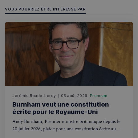
VOUS POURRIEZ ÊTRE INTÉRESSÉ PAR
Politique de confidentialité de
Google
CookieScriptConsent
4
CookieScript
semaines
francaisalondres.com
2 jours
Jérémie Raude-Leroy
05 août 2026
Premium
Burnham veut une constitution
écrite pour le Royaume-Uni
sp_t
1 an
Spotify Inc.
Andy Burnham, Premier ministre britannique depuis le
.spotify.com
20 juillet 2026, plaide pour une constitution écrite au
Royaume-Uni. Une révolution pour des siècles de