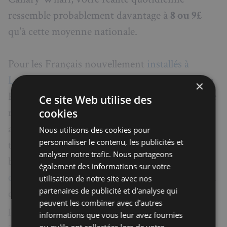
ressemble probablement davantage à
8 ou 9£
qu'à cette moyenne nationale.
Pour les Français nouvellement
installés à
Londres
, ce choc culturel est souvent brutal. En
×
France, une bière en terrasse parisienne dépasse
Ce site Web utilise des
rarement 6 à 7€ — et encore, c'est dans les
cookies
arrondissements les plus chers. À Londres, ce
Nous utilisons des cookies pour
personnaliser le contenu, les publicités et
tarif est devenu la norme dans les quartiers
analyser notre trafic. Nous partageons
banals. Comme nous l'analysions dans
notre
également des informations sur votre
comparatif du coût de la vie Londres vs Paris
, la
utilisation de notre site avec nos
partenaires de publicité et d'analyse qui
capitale britannique surclasse Paris sur
peuvent les combiner avec d'autres
pratiquement tous les postes de dépenses liées
informations que vous leur avez fournies
aux loisirs et à la restauration.