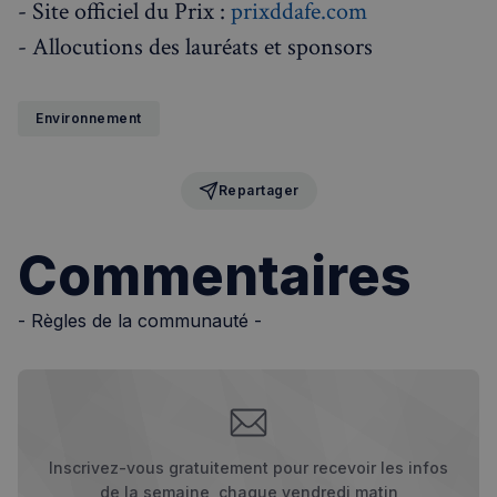
- Site officiel du Prix :
prixddafe.com
- Allocutions des lauréats et sponsors
Environnement
VISITOR_PRIVACY_METADATA
5 mois 4
YouTube
semaines
.youtube.com
Repartager
Commentaires
- Règles de la communauté -
Inscrivez-vous gratuitement pour recevoir les infos
de la semaine, chaque vendredi matin