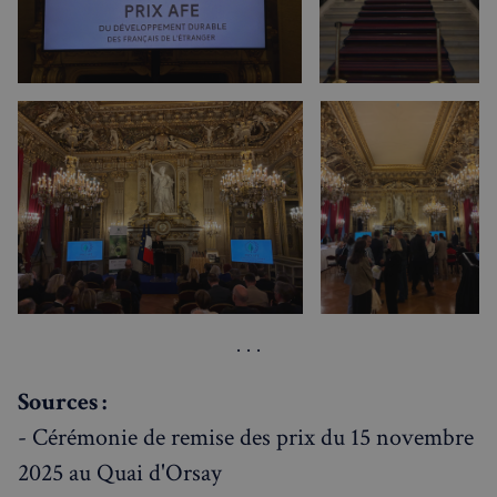
Politique de confidentialité de
Google
CookieScriptConsent
4
CookieScript
semaines
francaisalondres.com
2 jours
Sources :
- Cérémonie de remise des prix du 15 novembre
2025 au Quai d'Orsay
sp_t
1 an
Spotify Inc.
.spotify.com