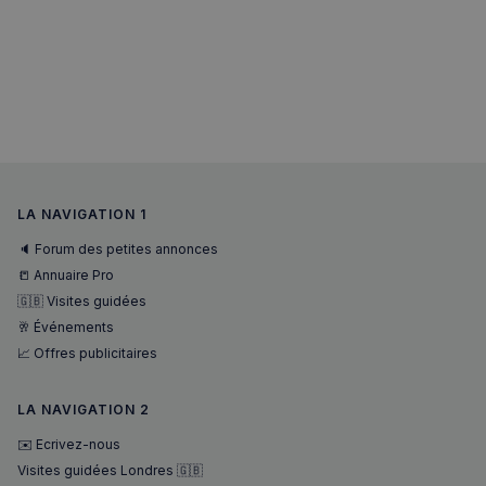
interacti
des
utilisateu
pour amé
l'expérie
utilisateu
le site.
LA NAVIGATION 1
🔈 Forum des petites annonces
📒 Annuaire Pro
🇬🇧 Visites guidées
🥂 Événements
📈 Offres publicitaires
LA NAVIGATION 2
✉️ Ecrivez-nous
Visites guidées Londres 🇬🇧