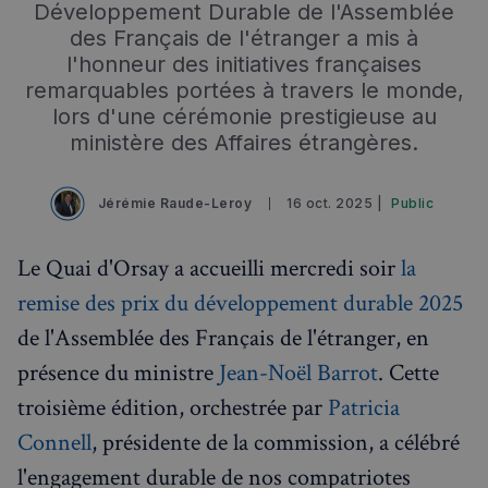
Développement Durable de l'Assemblée
des Français de l'étranger a mis à
l'honneur des initiatives françaises
remarquables portées à travers le monde,
lors d'une cérémonie prestigieuse au
ministère des Affaires étrangères.
Jérémie Raude-Leroy
16 oct. 2025 |
Public
Le Quai d'Orsay a accueilli mercredi soir
la
remise des prix du développement durable 2025
de l'Assemblée des Français de l'étranger, en
Rechercher dans Français à Londres - Magazine
présence du ministre
Jean-Noël Barrot
. Cette
✨
Recherche
Chatbot IA
troisième édition, orchestrée par
Patricia
Connell
, présidente de la commission, a célébré
RECHERCHES POPULAIRES
l'engagement durable de nos compatriotes
Annuaire des professionnels