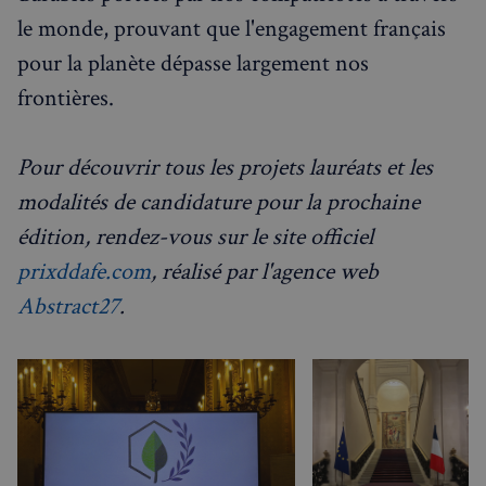
le monde, prouvant que l'engagement français
pour la planète dépasse largement nos
frontières.
Strictement nécessaires
Performance
Ciblage
Fonctionnalité
Pour découvrir tous les projets lauréats et les
Les cookies strictement nécessaires habilitent des
fonctionnalités de base du site Web telles que la
modalités de candidature pour la prochaine
connexion des utilisateurs et la gestion des comptes.
Le site Web ne peut pas être utilisé correctement
édition, rendez-vous sur le site officiel
sans les cookies strictement nécessaires.
prixddafe.com
, réalisé par l'agence web
Fournisseur
/
Nom
Expiration
Domaine
Abstract27
.
_px3
5 minutes
Wix.com, Inc.
27
.stripecdn.com
secondes