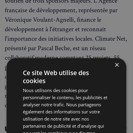
soutien de trois sponsors majeurs. L'Agence
française de développement, représentée par
Véronique Voulant-Agnelli, finance le
développement à l'étranger et reconnaît
l'importance des initiatives locales. Climate Net,
présenté par Pascal Beche, est un réseau
collaboratif moderne comptant 25 projets, 55
×
partenaires et 1 300 adhérents. France Pays,
Ce site Web utilise des
défendu par Fabien Ferrassont, œuvre pour
cookies
garantir l'accès bancaire aux Français expatriés,
Nous utilisons des cookies pour
répondant ainsi à un besoin fondamental
personnaliser le contenu, les publicités et
d'égalité.
analyser notre trafic. Nous partageons
également des informations sur votre
utilisation de notre site avec nos
partenaires de publicité et d'analyse qui
Un message d'espoir pour l'avenir