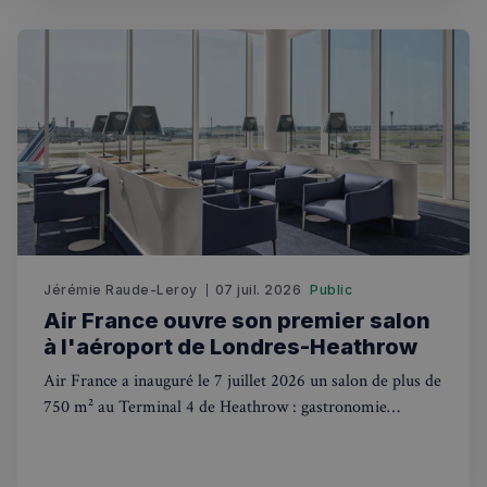
sp_landing
1 jour
Spotify Inc.
.spotify.com
Jérémie Raude-Leroy
07 juil. 2026
Public
Air France ouvre son premier salon
à l'aéroport de Londres-Heathrow
Air France a inauguré le 7 juillet 2026 un salon de plus de
750 m² au Terminal 4 de Heathrow : gastronomie
française, bar à champagne, espace de soins Clarins et vue
Nom
Fournisseur
/
Domaine
Expira
sur les pistes. Voici ce qu'il faut savoir et qui peut y
Fournisseur
/
Nom
Expiration
Descript
accéder.
bokunSessionId_e31aadc8-
francaisalondres.com
19
Domaine