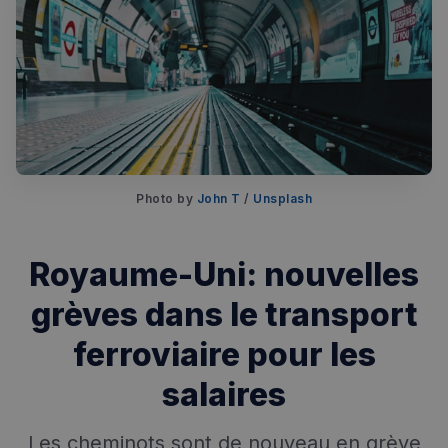
Photo by
John T
/
Unsplash
Royaume-Uni: nouvelles
grèves dans le transport
ferroviaire pour les
Rechercher dans Français à Londres - Magazine
salaires
✨
Recherche
Chatbot IA
Les cheminots sont de nouveau en grève