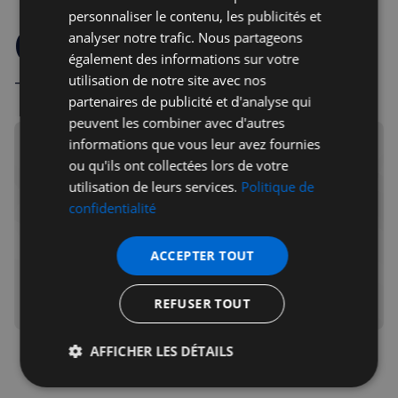
personnaliser le contenu, les publicités et
Commentaires
analyser notre trafic. Nous partageons
également des informations sur votre
utilisation de notre site avec nos
- Règles de la communauté -
partenaires de publicité et d'analyse qui
peuvent les combiner avec d'autres
informations que vous leur avez fournies
ou qu'ils ont collectées lors de votre
utilisation de leurs services.
Politique de
Inscrivez-vous gratuitement pour recevoir les infos
confidentialité
de la semaine, chaque vendredi matin
ACCEPTER TOUT
Votre adresse courriel
Je m'abonne
REFUSER TOUT
AFFICHER LES DÉTAILS
Strictement
Performance
Ciblage