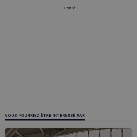
nécessaires
Publicité
Fonctionnalité
Strictement nécessaires
Performance
Ciblage
Fonctionnalité
Les cookies strictement nécessaires habilitent des
fonctionnalités de base du site Web telles que la
connexion des utilisateurs et la gestion des comptes.
Le site Web ne peut pas être utilisé correctement
sans les cookies strictement nécessaires.
VOUS POURRIEZ ÊTRE INTÉRESSÉ PAR
Fournisseur
/
Nom
Expiration
Domaine
_px3
5 minutes
Wix.com, Inc.
27
.stripecdn.com