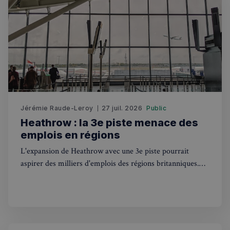
secondes
Jérémie Raude-Leroy
27 juil. 2026
Public
Heathrow : la 3e piste menace des
emplois en régions
Politique de confidentialité de
Google
L'expansion de Heathrow avec une 3e piste pourrait
aspirer des milliers d'emplois des régions britanniques.
CookieScriptConsent
4
CookieScript
Ce que cela change pour les Français au UK.
semaines
francaisalondres.com
2 jours