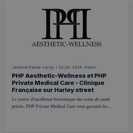
sp_t
1 an
Spotify Inc.
.spotify.com
Jérémie Raude-Leroy
22 juil. 2026
Public
PHP Aesthetic-Wellness et PHP
VISITOR_PRIVACY_METADATA
5 mois 4
YouTube
Private Medical Care - Clinique
semaines
.youtube.com
Française sur Harley street
Le centre d'excellence britannique des soins de santé
privés, PHP Private Medical Care vous garantit les
meilleurs traitements médicaux privés. Avec des
consultations médicales disponibles le jour même et une
ouverture 7 jours sur 7