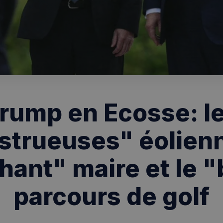
rump en Ecosse: l
trueuses" éolienn
ant" maire et le 
parcours de golf