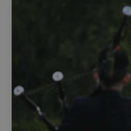
Rech
RECHERCH
Annuaire 
Visites g
Événemen