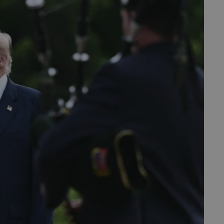
fermer
esc
es - Magazine