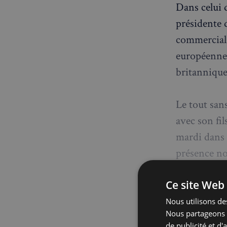
Dans celui d
présidente 
commercial 
européennes
britannique
Le tout sans
avec son fil
mardi dans 
présence n
Eric Trump 
Ce site Web 
Nous utilisons des
Gaza e
Nous partageons é
de publicité et d