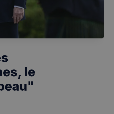
es
es, le
"beau"