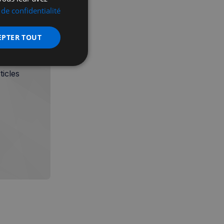
 de confidentialité
EPTER TOUT
nctionnalité
icles
 des utilisateurs et
aires.
écurité, pour détecter
et minimiser le
 peut collecter des