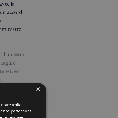
avec la
 un accord
s
r ministre
.
 à l'unisson
inauguré
e est, en
y.
la Joconde.
×
notre trafic.
ec nos partenaires
vous leur avez