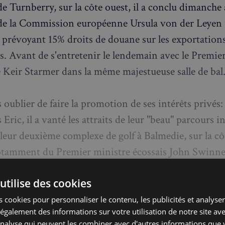
e Turnberry, sur la côte ouest, il a conclu dimanche 
de la Commission européenne Ursula von der Leyen
prévoyant 15% droits de douane sur les exportation
. Avant de s'entretenir le lendemain avec le Premie
 Keir Starmer dans la même majestueuse salle de bal
 oublier de faire la promotion de ses intérêts privés:
s Eric, il a vanté les attraits de leur "beau" parcours 
leur deuxième complexe de golf à Balmedie, sur la côt
otamment du Premier ministre écossais John Swinne
a même comparé ce nouveau parcours de 36 trous à 
utilise des cookies
 cookies pour personnaliser le contenu, les publicités et analyser 
t Ukraine
galement des informations sur votre utilisation de notre site av
'analyse qui peuvent les combiner avec d'autres informations que 