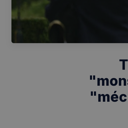
T
"mons
"méch