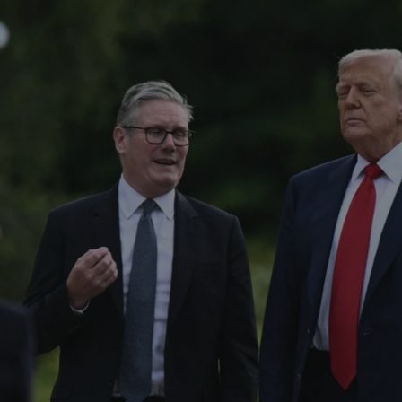
✨
erche
Chatbot IA
Rechercher dans Français à Londr
ES POPULAIRES
des professionnels
uidées
ts à venir