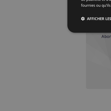
fournies ou qu'ils
AFFICHER LES
Strictemen
Abon
nécessaire
Les cookies stricteme
la gestion des compte
Nom
_px3