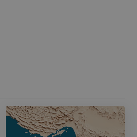
 l'ID du périphérique
erminer un
f.
Cookie-Script.com
 consentement des
st nécessaire que la
com fonctionne
té du plugin Spotify
ionnalité intersite.
le consentement de
tialité pour leur
e les données sur le
t diverses
ialité, en veillant à
orées lors des
té du plugin Spotify
ionnalité intersite.