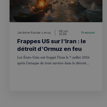
OAID
7d86413a71e5
VISITOR_INFO1_LIV
destination_url
__stripe_mid
_ga
YSC
08 juil.
__Secure-YNID
Jérémie Raude-Leroy
Premium
mid
2026
Frappes US sur l'Iran : le
_gcl_au
__stripe_sid
détroit d'Ormuz en feu
pxcts
Les États-Unis ont frappé l'Iran le 7 juillet 2026
test_cookie
après l'attaque de trois navires dans le détroit
m
d'Ormuz. Le Royaume-Uni, via l'UKMTO, est en
première ligne.
OAGEO
_ga_94D1NH5B76
_pxde
IDE
_pxvid