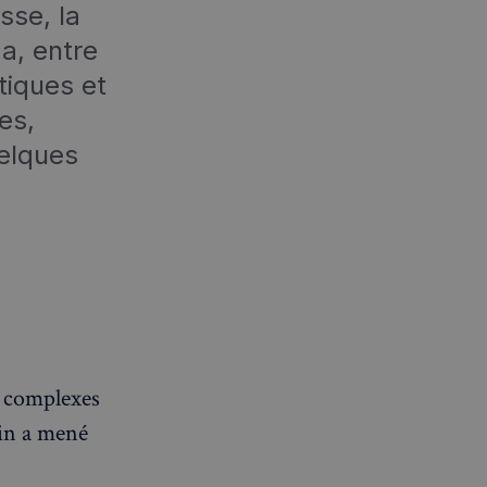
sse, la
 a, entre
tiques et
es,
uelques
x complexes
ain a mené