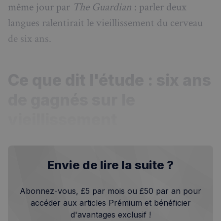
même jour par
The Guardian
: parler deux
langues ralentirait le vieillissement du cerveau
de six ans.
Ce que dit l'étude : six ans
de gagnés sur le
vieillissement
Envie de lire la suite ?
Abonnez-vous, £5 par mois ou £50 par an pour
accéder aux articles Prémium et bénéficier
d'avantages exclusif !