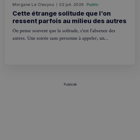
.spotify.com
Morgane Le Cleuyou
02 juil. 2026
Public
Cette étrange solitude que l’on
ressent parfois au milieu des autres
On pense souvent que la solitude, c'est l'absence des
autres. Une soirée sans personne à appeler, un
VISITOR_PRIVACY_METADATA
5 mois 4
YouTube
appartement vide, un silence qu'on n'a pas choisi… Mais il
semaines
.youtube.com
existe une autre forme de solitude, beaucoup plus
discrète, parfois plus difficile à reconnaître justement
Publicité