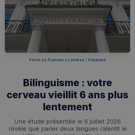
Photo by 
Francais a Londres
 / 
Unsplash
Rechercher dans Français à Londres - Magazine
Bilinguisme : votre
✨
Recherche
Chatbot IA
cerveau vieillit 6 ans plus
RECHERCHES POPULAIRES
lentement
Annuaire des professionnels
Visites guidées
Une étude présentée le 6 juillet 2026
révèle que parler deux langues ralentit le
Événements à venir