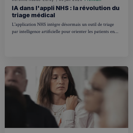
IA dans l'appli NHS : la révolution du
triage médical
L'application NHS intègre désormais un outil de triage
par intelligence artificielle pour orienter les patients en
Angleterre. Ce que ça change pour les Français au
Politique de confidentialité de
Royaume-Uni.
Google
CookieScriptConsent
4
CookieScript
semaines
francaisalondres.com
2 jours
sp_t
1 an
Spotify Inc.