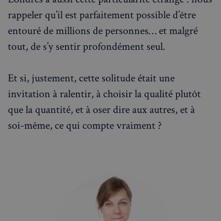
rappeler qu’il est parfaitement possible d’être
entouré de millions de personnes… et malgré
tout, de s’y sentir profondément seul.
Et si, justement, cette solitude était une
invitation à ralentir, à choisir la qualité plutôt
sp_t
1 an
Spotify Inc.
que la quantité, et à oser dire aux autres, et à
.spotify.com
soi-même, ce qui compte vraiment ?
VISITOR_PRIVACY_METADATA
5 mois 4
YouTube
semaines
.youtube.com