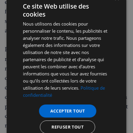
encore plus les rencontres. Pourtant, certaines
Ce site Web utilise des
formes de solitude ne disparaissent pas
cookies
simplement parce qu’on ajoute plus de monde
Nous utilisons des cookies pour
autour de soi.
personnaliser le contenu, les publicités et
analyser notre trafic. Nous partageons
également des informations sur votre
Peut-être qu’au moment où l’on réalise que,
utilisation de notre site avec nos
malgré toutes ces interactions, nos relations ne
partenaires de publicité et d'analyse qui
peuvent les combiner avec d'autres
nous apportent pas autant qu’on aimerait, la
informations que vous leur avez fournies
question à se poser n’est pas nécessairement «
ou qu'ils ont collectées lors de votre
comment voir plus de monde ? » mais plutôt :
utilisation de leurs services.
Politique de
confidentialité
quelle place est-ce que je m’autorise réellement à
prendre dans mes relations ? Et qu’est-ce qui fait
ACCEPTER TOUT
que je me montre parfois si peu tel que je suis
réellement face aux autres ?
REFUSER TOUT