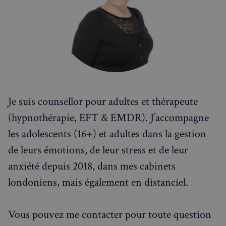
Je suis counsellor pour adultes et thérapeute
(hypnothérapie, EFT & EMDR). J’accompagne
les adolescents (16+) et adultes dans la gestion
sp_landing
1 jour
Spotify Inc.
de leurs émotions, de leur stress et de leur
.spotify.com
anxiété depuis 2018, dans mes cabinets
londoniens, mais également en distanciel.
Vous pouvez me contacter pour toute question