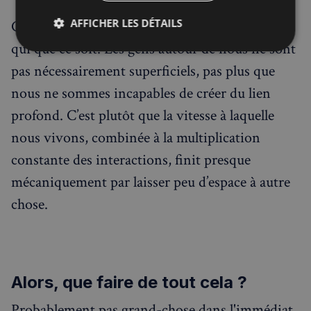
AFFICHER LES DÉTAILS
Ce n'est pas non plus une solitude qui accuse
qui que ce soit. Les gens autour de nous ne sont
Strictement
Performance
Ciblage
nécessaires
pas nécessairement superficiels, pas plus que
nous ne sommes incapables de créer du lien
profond. C’est plutôt que la vitesse à laquelle
Fonctionnalité
nous vivons, combinée à la multiplication
constante des interactions, finit presque
mécaniquement par laisser peu d’espace à autre
chose.
Strictement nécessaires
Performance
Ciblage
Fonctionnalité
Les cookies strictement nécessaires habilitent des
fonctionnalités de base du site Web telles que la
Alors, que faire de tout cela ?
connexion des utilisateurs et la gestion des comptes.
Le site Web ne peut pas être utilisé correctement
sans les cookies strictement nécessaires.
Probablement pas grand-chose dans l'immédiat,