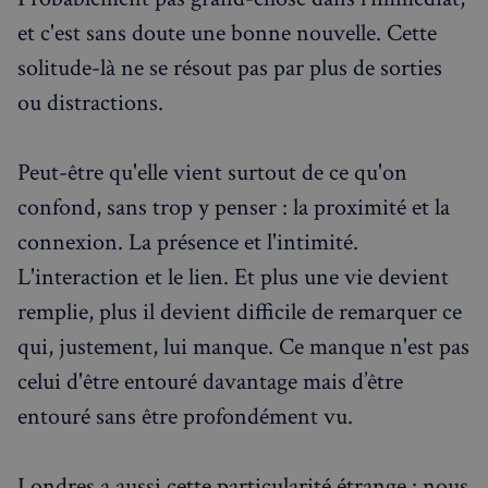
Fournisseur
/
et c'est sans doute une bonne nouvelle. Cette
Nom
Expiration
Domaine
solitude-là ne se résout pas par plus de sorties
_px3
5 minutes
Wix.com, Inc.
27
.stripecdn.com
ou distractions.
secondes
Peut-être qu'elle vient surtout de ce qu'on
confond, sans trop y penser : la proximité et la
connexion. La présence et l'intimité.
L'interaction et le lien. Et plus une vie devient
remplie, plus il devient difficile de remarquer ce
qui, justement, lui manque. Ce manque n'est pas
celui d'être entouré davantage mais d’être
Politique de confidentialité de
Google
entouré sans être profondément vu.
CookieScriptConsent
4
CookieScript
semaines
francaisalondres.com
Londres a aussi cette particularité étrange : nous
2 jours