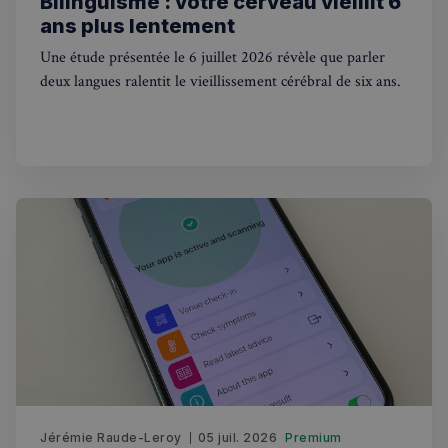
Bilinguisme : votre cerveau vieillit 6
toute séc
par un pi
ans plus lentement
souvent u
pour un 
Une étude présentée le 6 juillet 2026 révèle que parler
analytiq
anonyme
deux langues ralentit le vieillissement cérébral de six ans.
une
optimisa
des
performa
_pxvid
1 an
Ce cookie
Wix.com Inc.
utilisé p
.stripecdn.com
suivre le
comport
et les
interacti
des
utilisateu
pour amé
l'expérie
utilisateu
le site.
Jérémie Raude-Leroy
05 juil. 2026
Premium