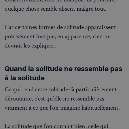
quelque chose semble absent malgré tout.
Rechercher dans Français à Londres - Magazine
✨
Recherche
Chatbot IA
Car certaines formes de solitude apparaissent
RECHERCHES POPULAIRES
précisément lorsque, en apparence, rien ne
devrait les expliquer.
Annuaire des professionnels
Visites guidées
Quand la solitude ne ressemble pas
Événements à venir
à la solitude
Ce qui rend cette solitude-là particulièrement
déroutante, c’est qu’elle ne ressemble pas
vraiment à ce que l’on imagine habituellement.
La solitude que l’on connaît bien, celle qui