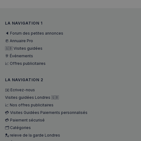
LA NAVIGATION 1
🔈 Forum des petites annonces
📒 Annuaire Pro
🇬🇧 Visites guidées
🥂 Événements
📈 Offres publicitaires
sp_landing
1 jour
Spotify Inc.
.spotify.com
LA NAVIGATION 2
✉️ Ecrivez-nous
Visites guidées Londres 🇬🇧
📈 Nos offres publicitaires
💳 Visites Guidées Paiements personnalisés
💳 Paiement sécurisé
🗂️ Catégories
💂 releve de la garde Londres
Nom
Fournisseur
/
Domaine
Expira