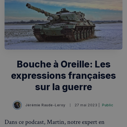
Rechercher dans Français à Londres - Magazine
✨
Recherche
Chatbot IA
Bouche à Oreille: Les
RECHERCHES POPULAIRES
expressions françaises
Annuaire des professionnels
sur la guerre
Visites guidées
Événements à venir
Jérémie Raude-Leroy
27 mai 2023 |
Public
Dans ce podcast, Martin, notre expert en