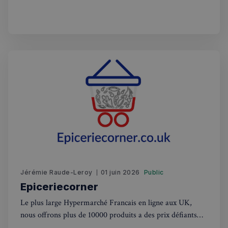
vacances. Apprentissage ludique adapté à chaque âge
_px3
5 minutes
Wix.com, Inc.
27
.stripecdn.com
secondes
Politique de confidentialité de
Google
Jérémie Raude-Leroy
01 juin 2026
Public
CookieScriptConsent
4
CookieScript
Epiceriecorner
semaines
francaisalondres.com
2 jours
Le plus large Hypermarché Francais en ligne aux UK,
nous offrons plus de 10000 produits a des prix défiants
toutes concurrences. Nous livrons dans tout les UK,