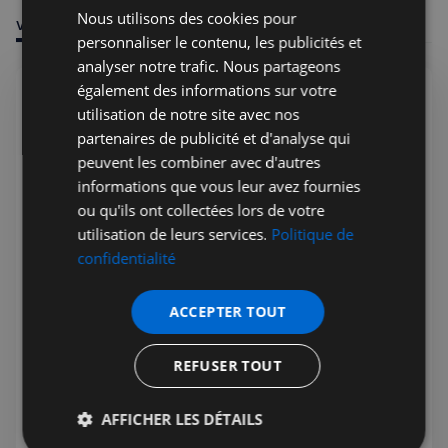
Nous utilisons des cookies pour
VOUS POURRIEZ ÊTRE INTÉRESSÉ PAR
personnaliser le contenu, les publicités et
analyser notre trafic. Nous partageons
également des informations sur votre
utilisation de notre site avec nos
partenaires de publicité et d'analyse qui
peuvent les combiner avec d'autres
informations que vous leur avez fournies
ou qu'ils ont collectées lors de votre
utilisation de leurs services.
Politique de
confidentialité
Jérémie Raude-Leroy
22 juil. 2026
Public
ACCEPTER TOUT
PHP Aesthetic-Wellness et PHP
Private Medical Care - Clinique
REFUSER TOUT
Française sur Harley street
Le centre d'excellence britannique des soins de santé
AFFICHER LES DÉTAILS
privés, PHP Private Medical Care vous garantit les