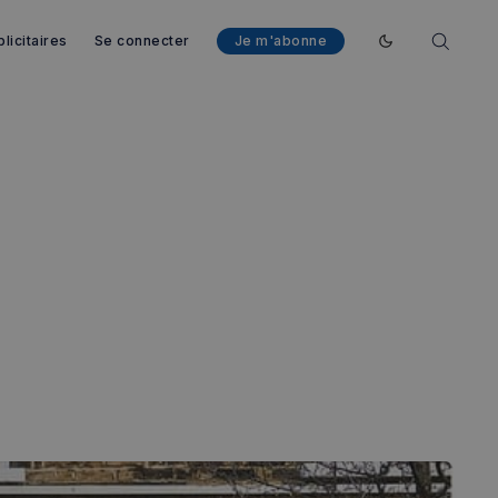
licitaires
Se connecter
Je m'abonne
Enable dark mod