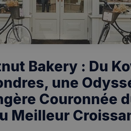
nut Bakery : Du Ko
ondres, une Odyss
ngère Couronnée du
u Meilleur Croissa