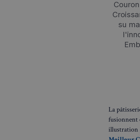
Couronn
Croissa
su mar
l'in
Emba
La pâtisseri
fusionnent e
illustration
Meilleur C