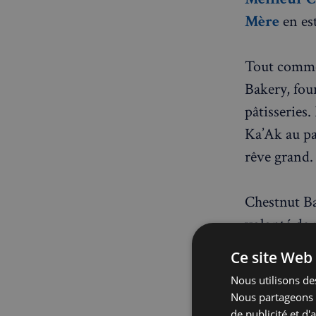
Mère
en est
Tout comme
Bakery, four
pâtisseries
Ka’Ak au pa
rêve grand.
Chestnut Ba
volonté de 
tout en pou
Ce site Web 
d'un pain au
Nous utilisons des
qualité des
Nous partageons é
est tout aus
de publicité et d