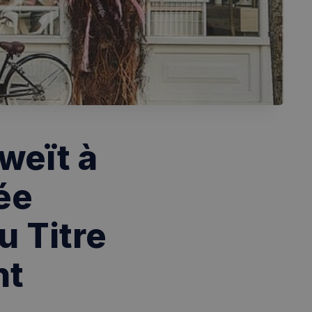
weït à
ée
 Titre
nt