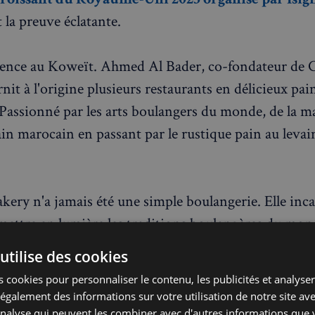
 la preuve éclatante.
nce au Koweït. Ahmed Al Bader, co-fondateur de 
nit à l'origine plusieurs restaurants en délicieux pai
. Passionné par les arts boulangers du monde, de la m
in marocain en passant par le rustique pain au leva
kery n'a jamais été une simple boulangerie. Elle inca
mettre en lumière les traditions boulangères du mon
ssant les frontières de l'innovation. Rassembler les 
utilise des cookies
thentique, c'est bien, mais Ahmed va plus loin. Pour 
 cookies pour personnaliser le contenu, les publicités et analyser 
 relations que Chestnut entretient avec les communau
galement des informations sur votre utilisation de notre site av
si importante que la qualité des ingrédients fournis.
'analyse qui peuvent les combiner avec d'autres informations que 