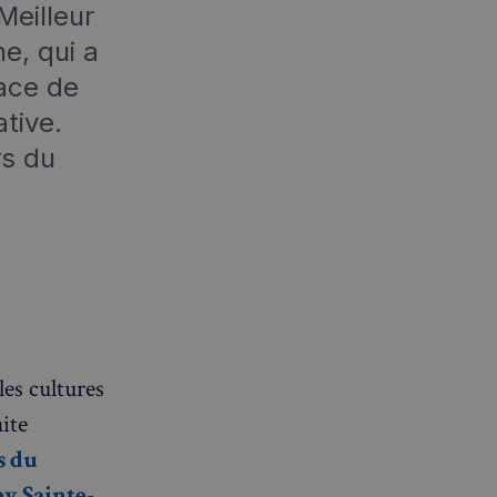
Meilleur
e, qui a
dace de
tive.
rs du
les cultures
aite
s du
y Sainte-