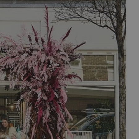
fermer
esc
es - Magazine