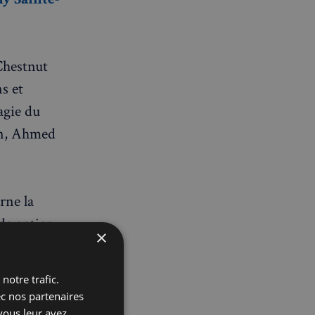
Chestnut
ns et
agie du
in, Ahmed
rne la
de entier
×
gens autour
lui, la
notre trafic.
tés locales
ec nos partenaires
vous leur avez