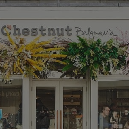
✨
erche
Chatbot IA
Rechercher dans Français à Londr
ES POPULAIRES
des professionnels
uidées
ts à venir