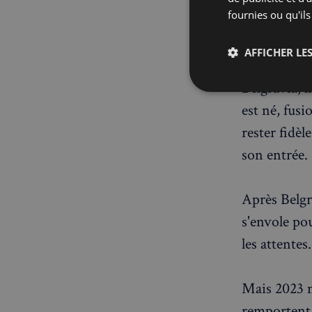
fournies ou qu'ils
Le concept 
AFFICHER LES
Chestnut pr
Belgravia, 
Strictemen
nécessaire
est né, fus
rester fidèl
son entrée.
Après Belgr
s'envole po
Les cookies stricteme
les attentes.
la gestion des compte
Nom
Mais 2023 m
_px3
remportent