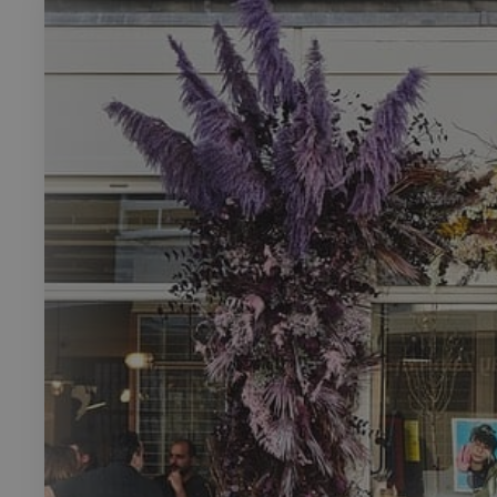
Rech
RECHERCH
Annuaire 
Visites g
Événemen