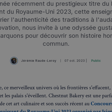
ée récemment du prestigieux titre du 
nt du Royaume-Uni 2023, cette enseign
ier l'authenticité des traditions à l'au
novation, nous invite à une odyssée gusta
rquons pour découvrir son histoire ho
commun.
Jérémie Raude-Leroy
07 oct. 2023 |
Public
e, ce merveilleux univers où les frontières s'effacent, 
t les palais s'éveillent. Chestnut Bakery est une parf
 de cet art culinaire et son succès récent au
Concour
roissant du Royaume-Uni 2023 organisé par Isign