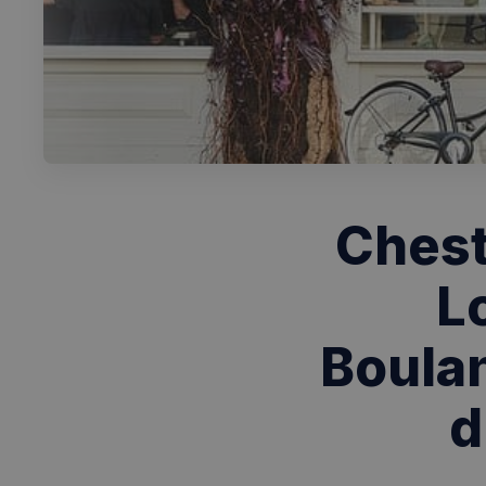
Chest
L
Boula
d