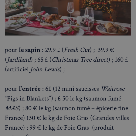
pour
le sapin
: 29.9 £ (
Fresh Cut
) ; 39.9 €
(
Jardiland
) ; 65 £ (
Christmas Tree direct
) ; 160 £
(artificiel
John Lewis
) ;
pour
l’entrée
: 6£ (12 mini saucisses
Waitrose
“Pigs in Blankets”) ; £ 50 le kg (saumon fumé
M&S
) ; 80 € le kg (saumon fumé – épicerie fine
France) 130 € le kg de Foie Gras (Grandes villes
France) ; 99 € le kg de Foie Gras (produit