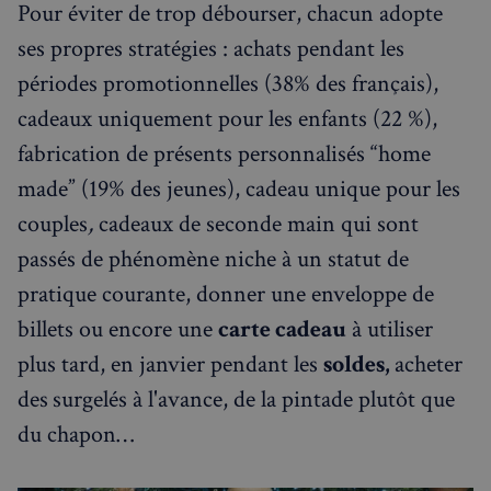
Pour éviter de trop débourser, chacun adopte
ses propres stratégies : achats pendant les
Strictement nécessaires
Performance
périodes promotionnelles (38% des français),
Ciblage
Fonctionnalité
cadeaux uniquement pour les enfants (22 %),
Les cookies strictement nécessaires habilitent des
fonctionnalités de base du site Web telles que la
fabrication de présents personnalisés “home
connexion des utilisateurs et la gestion des comptes.
Le site Web ne peut pas être utilisé correctement
made” (19% des jeunes), cadeau unique pour les
sans les cookies strictement nécessaires.
couples
,
cadeaux de seconde main qui sont
Fournisseur
/
Nom
Expiration
Domaine
passés de phénomène niche à un statut de
_px3
5 minutes
Wix.com, Inc.
pratique courante, donner une enveloppe de
27
.stripecdn.com
secondes
billets ou encore une
carte cadeau
à utiliser
plus tard, en janvier pendant les
soldes,
acheter
des
surgelés à l'avance, de la pintade plutôt que
du chapon…