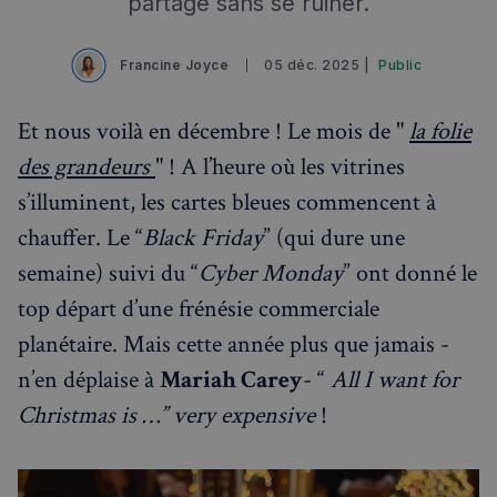
partage sans se ruiner.
Francine Joyce
05 déc. 2025 |
Public
Et nous voilà en décembre ! Le mois de "
la folie
des grandeurs
" ! A l’heure où les vitrines
s’illuminent, les cartes bleues commencent à
chauffer. Le “
Black Friday
” (qui dure une
semaine) suivi du “
Cyber Monday
” ont donné le
top départ d’une frénésie commerciale
planétaire. Mais cette année plus que jamais -
n’en déplaise à
Mariah Carey
- “
All I want for
Christmas is …” very expensive
!
Rechercher dans Français à Londres - Magazine