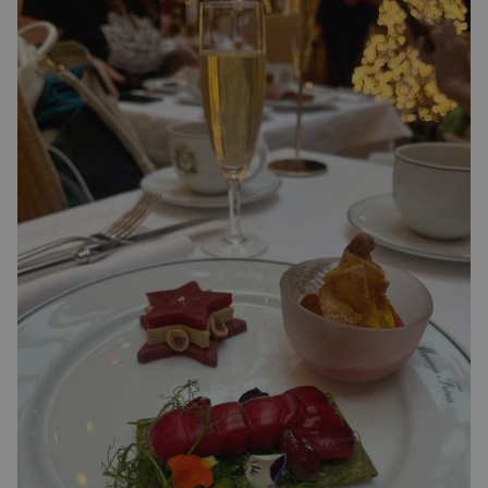
✨
Recherche
Chatbot IA
RECHERCHES POPULAIRES
Annuaire des professionnels
Visites guidées
Événements à venir