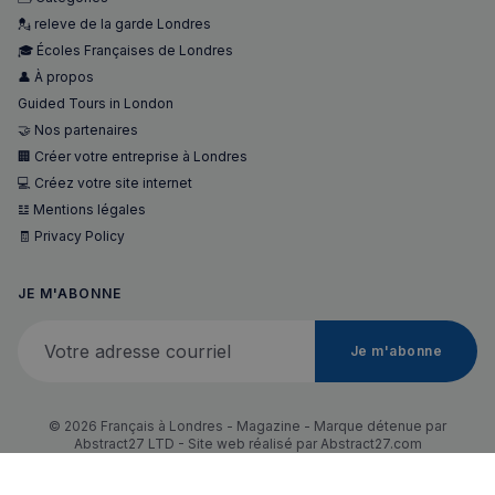
💂 releve de la garde Londres
🎓 Écoles Françaises de Londres
👤 À propos
Guided Tours in London
🤝 Nos partenaires
🏢 Créer votre entreprise à Londres
💻 Créez votre site internet
𝌭 Mentions légales
🧾 Privacy Policy
JE M'ABONNE
Votre adresse courriel
Je m'abonne
© 2026 Français à Londres - Magazine - Marque détenue par
Abstract27 LTD - Site web réalisé par
Abstract27.com