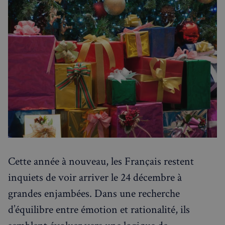
Politique de confidentialité de
Google
CookieScriptConsent
4
CookieScript
semaines
francaisalondres.com
2 jours
Cette année à nouveau, les Français restent
inquiets de voir arriver le 24 décembre à
grandes enjambées. Dans une recherche
sp_t
1 an
Spotify Inc.
.spotify.com
d’équilibre entre émotion et rationalité, ils