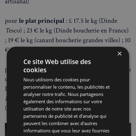
artisanal)
pour
le plat principal
: £ 17.5 le kg (Dinde
Tesco
) ; 23 € le kg (Dinde boucherie en France)
; 19 € le kg (canard boucherie grandes villes) ; 10
€ le kg (canard boucherie Sud Ouest)
×
Ce site Web utilise des
pour
le dessert
- 8 personnes : £ 3.50 (Bûche au
cookies
chocolat surgelée
Iceland
) £ 14 (Christmas
Nous utilisons des cookies pour
personnaliser le contenu, les publicités et
Pudding chez
M&S
) ; 19.99 € (Bûche surgelée
analyser notre trafic. Nous partageons
Picard
) ; £ 20.95 (Bûche au chocolat
Paul
) ; £ 78
également des informations sur votre
(Bûche
Ladurée
)
utilisation de notre site avec nos
partenaires de publicité et d'analyse qui
peuvent les combiner avec d'autres
informations que vous leur avez fournies